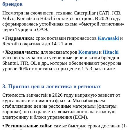
брендов
Несмотря на сложности, техника Caterpillar (CAT), JCB,
Volvo,
Komatsu
и Hitachi остается в строю. В 2026 году
сформировалась устойчивая схема «быстрой логистики»
через Турцию и ОАЭ.
• Гидравлика:
срок поставки гидронасосов
Kawasaki
и
Rexroth сократился до 14-21 дня.
•
Ходовая часть
: для экскаваторов
Komatsu
и
Hitachi
массово закупаются гусеничные цепи и катки брендов
Shantui
,
ITR
,
QL
и др., которые обеспечивают ресурс на
уровне 90% от оригинала при цене в 1.5-3 раза ниже.
3. Прогноз цен и логистика в регионах
Стоимость запчастей в 2026 году напрямую зависит от
курса юаня и стоимости фрахта. Мы наблюдаем
стабилизацию цен на расходные материалы (фильтры,
коронки), но сохраняется волатильность на сложную
электронику и блоки управления (ECM).
• Региональные хабы
: самые быстрые сроки доставки (1-