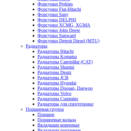
Форсунки Perkins
Форсунки Fiat-Hitachi
Форсунки Sany
Форсунки DELPHI
Форсунки XCMG, XGMA
Форсунки John Deere
Форсунки Sunward
Форсунки Detroit Diesel (MTU)
Радиаторы
Радиаторы Hitachi
Радиаторы Komatsu
Радиаторы Caterpillar (CAT)
Радиаторы Shantui
Радиаторы Deutz
Радиаторы JCB
Радиаторы Hyundai
Радиаторы Doosan, Daewoo
Радиаторы Volvo
Радиаторы Cummins
Радиаторы для спецтехнике
Поршневая группа
Поршни
Поршневые кольца
Вкладыши коренные
Вкладыши шатунные