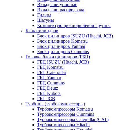
Вкладыши упорные
Вкладыши распредвала
Гильзы
Шатуны
Комплектующие поршневой группы
Блок цилиндров
Блок цилиндров ISUZU (Hitachi, JCB)
Блок цилиндров Komatsu
Блок цилиндров Yanmar
Блок цилиндров Cummins
Головка блока цилиндров (ГБЦ)
ГБЦ ISUZU (Hitachi, JCB)
ГБЦ Komatsu
ГБЦ Caterpillar
ГБЦ Yanmar
ГБЦ Cummins
ГБЦ Deutz
ГБЦ Kubota
ГБЦ JCB
Турбины (турбокомпрессоры)
Турбокомпрессоры Komatsu
Турбокомпрессоры Cummins
Турбокомпрессоры Caterpillar (CAT)
Турбокомпрессоры Hitachi
Турбокомпрессоры Hyundai