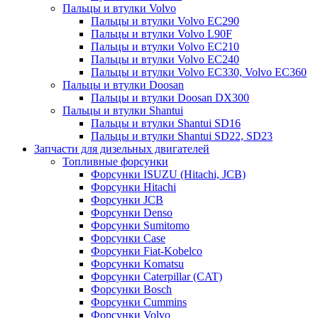
Пальцы и втулки Volvo
Пальцы и втулки Volvo EC290
Пальцы и втулки Volvo L90F
Пальцы и втулки Volvo EC210
Пальцы и втулки Volvo EC240
Пальцы и втулки Volvo EC330, Volvo EC360
Пальцы и втулки Doosan
Пальцы и втулки Doosan DX300
Пальцы и втулки Shantui
Пальцы и втулки Shantui SD16
Пальцы и втулки Shantui SD22, SD23
Запчасти для дизельных двигателей
Топливные форсунки
Форсунки ISUZU (Hitachi, JCB)
Форсунки Hitachi
Форсунки JCB
Форсунки Denso
Форсунки Sumitomo
Форсунки Case
Форсунки Fiat-Kobelco
Форсунки Komatsu
Форсунки Caterpillar (CAT)
Форсунки Bosch
Форсунки Cummins
Форсунки Volvo