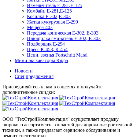
Измельчитель Е-281,Е-125
Комбайн Е-281,Е-125
Косилка Е-302,Е-303
Жатка кукурузная Е-299
Мещера-403
Передача коническая Е-302, Е-303
Плющилка сминатель Е-302, Е-303
Подборщик Е-294
Пресс К-453, К-454
Цепи, звенья Fortschritt Maral
Мини-экскаваторы Rippa
Новости
Спецпредложения
Присоединяйтесь к нам в соцсетях и получайте
дополнительные скидки:
ООО "ТехСтройКомплектация" осуществляет продажу
широкого ассортимента запчастей для дорожно-строительной
техники, а также предлагает сервисное обслуживание и
ремонт спецтехники.