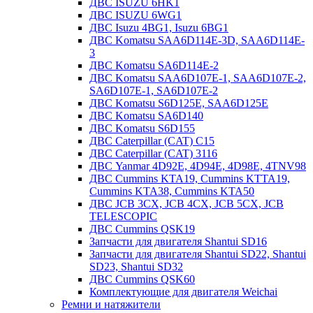
ДВС ISUZU 6HK1
ДВС ISUZU 6WG1
ДВС Isuzu 4BG1, Isuzu 6BG1
ДВС Komatsu SAA6D114E-3D, SAA6D114E-
3
ДВС Komatsu SA6D114E-2
ДВС Komatsu SAA6D107E-1, SAA6D107E-2,
SA6D107E-1, SA6D107E-2
ДВС Komatsu S6D125E, SAA6D125E
ДВС Komatsu SA6D140
ДВС Komatsu S6D155
ДВС Caterpillar (CAT) C15
ДВС Caterpillar (CAT) 3116
ДВС Yanmar 4D92E, 4D94E, 4D98E, 4TNV98
ДВС Cummins KTA19, Cummins KTTA19,
Cummins KTA38, Cummins KTA50
ДВС JCB 3CX, JCB 4CX, JCB 5CX, JCB
TELESCOPIC
ДВС Cummins QSK19
Запчасти для двигателя Shantui SD16
Запчасти для двигателя Shantui SD22, Shantui
SD23, Shantui SD32
ДВС Cummins QSK60
Комплектующие для двигателя Weichai
Ремни и натяжители