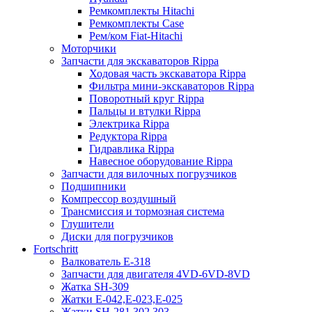
Ремкомплекты Hitachi
Ремкомплекты Case
Рем/ком Fiat-Hitachi
Моторчики
Запчасти для экскаваторов Rippa
Ходовая часть экскаватора Rippa
Фильтра мини-экскаваторов Rippa
Поворотный круг Rippa
Пальцы и втулки Rippa
Электрика Rippa
Редуктора Rippa
Гидравлика Rippa
Навесное оборудование Rippa
Запчасти для вилочных погрузчиков
Подшипники
Компрессор воздушный
Трансмиссия и тормозная система
Глушители
Диски для погрузчиков
Fortschritt
Валкователь Е-318
Запчасти для двигателя 4VD-6VD-8VD
Жатка SH-309
Жатки Е-042,Е-023,Е-025
Жатки SH-281,302,303