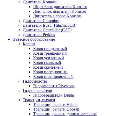
Двигатели Komatsu
Шорт Блок двигателя Komatsu
Лонг Блок двигателя Komatsu
Двигатель в сборе Komatsu
Двигатели Cummins
Двигатели Isuzu (Hitachi, JCB)
Двигатели Caterpillar (CAT)
Двигатели Perkins
Навесное оборудование
Ковши
Ковш стандартный
Ковш траншейный
Ковш усиленный
Ковш скальный
Ковш скелетный
Ковш погрузочный
Ковш планировочный
Гидромолоты
Гидромолоты Rivestone
Гидровращатели
Гидровращатели Digga
Трапеции, рычаги
Трапеции, рычаги Hitachi
Трапеции, рычаги Doosan
Трапеции, рычаги, дополнительное