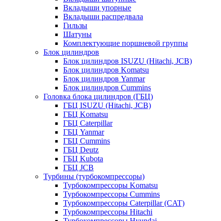
Вкладыши упорные
Вкладыши распредвала
Гильзы
Шатуны
Комплектующие поршневой группы
Блок цилиндров
Блок цилиндров ISUZU (Hitachi, JCB)
Блок цилиндров Komatsu
Блок цилиндров Yanmar
Блок цилиндров Cummins
Головка блока цилиндров (ГБЦ)
ГБЦ ISUZU (Hitachi, JCB)
ГБЦ Komatsu
ГБЦ Caterpillar
ГБЦ Yanmar
ГБЦ Cummins
ГБЦ Deutz
ГБЦ Kubota
ГБЦ JCB
Турбины (турбокомпрессоры)
Турбокомпрессоры Komatsu
Турбокомпрессоры Cummins
Турбокомпрессоры Caterpillar (CAT)
Турбокомпрессоры Hitachi
Турбокомпрессоры Hyundai