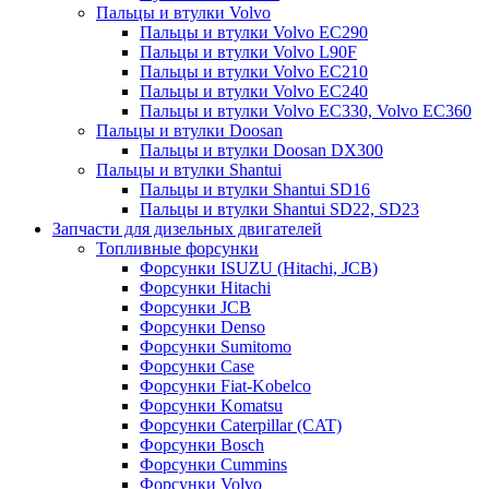
Пальцы и втулки Volvo
Пальцы и втулки Volvo EC290
Пальцы и втулки Volvo L90F
Пальцы и втулки Volvo EC210
Пальцы и втулки Volvo EC240
Пальцы и втулки Volvo EC330, Volvo EC360
Пальцы и втулки Doosan
Пальцы и втулки Doosan DX300
Пальцы и втулки Shantui
Пальцы и втулки Shantui SD16
Пальцы и втулки Shantui SD22, SD23
Запчасти для дизельных двигателей
Топливные форсунки
Форсунки ISUZU (Hitachi, JCB)
Форсунки Hitachi
Форсунки JCB
Форсунки Denso
Форсунки Sumitomo
Форсунки Case
Форсунки Fiat-Kobelco
Форсунки Komatsu
Форсунки Caterpillar (CAT)
Форсунки Bosch
Форсунки Cummins
Форсунки Volvo