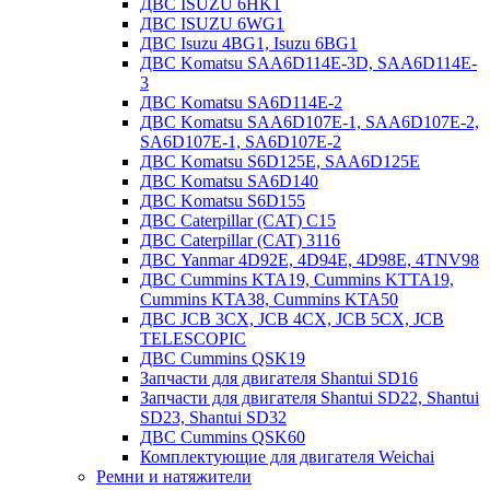
ДВС ISUZU 6HK1
ДВС ISUZU 6WG1
ДВС Isuzu 4BG1, Isuzu 6BG1
ДВС Komatsu SAA6D114E-3D, SAA6D114E-
3
ДВС Komatsu SA6D114E-2
ДВС Komatsu SAA6D107E-1, SAA6D107E-2,
SA6D107E-1, SA6D107E-2
ДВС Komatsu S6D125E, SAA6D125E
ДВС Komatsu SA6D140
ДВС Komatsu S6D155
ДВС Caterpillar (CAT) C15
ДВС Caterpillar (CAT) 3116
ДВС Yanmar 4D92E, 4D94E, 4D98E, 4TNV98
ДВС Cummins KTA19, Cummins KTTA19,
Cummins KTA38, Cummins KTA50
ДВС JCB 3CX, JCB 4CX, JCB 5CX, JCB
TELESCOPIC
ДВС Cummins QSK19
Запчасти для двигателя Shantui SD16
Запчасти для двигателя Shantui SD22, Shantui
SD23, Shantui SD32
ДВС Cummins QSK60
Комплектующие для двигателя Weichai
Ремни и натяжители