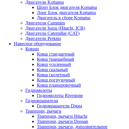
Двигатели Komatsu
Шорт Блок двигателя Komatsu
Лонг Блок двигателя Komatsu
Двигатель в сборе Komatsu
Двигатели Cummins
Двигатели Isuzu (Hitachi, JCB)
Двигатели Caterpillar (CAT)
Двигатели Perkins
Навесное оборудование
Ковши
Ковш стандартный
Ковш траншейный
Ковш усиленный
Ковш скальный
Ковш скелетный
Ковш погрузочный
Ковш планировочный
Гидромолоты
Гидромолоты Rivestone
Гидровращатели
Гидровращатели Digga
Трапеции, рычаги
Трапеции, рычаги Hitachi
Трапеции, рычаги Doosan
Трапеции, рычаги, дополнительное