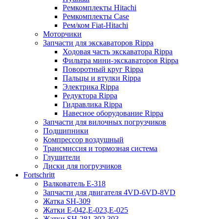
Ремкомплекты Hitachi
Ремкомплекты Case
Рем/ком Fiat-Hitachi
Моторчики
Запчасти для экскаваторов Rippa
Ходовая часть экскаватора Rippa
Фильтра мини-экскаваторов Rippa
Поворотный круг Rippa
Пальцы и втулки Rippa
Электрика Rippa
Редуктора Rippa
Гидравлика Rippa
Навесное оборудование Rippa
Запчасти для вилочных погрузчиков
Подшипники
Компрессор воздушный
Трансмиссия и тормозная система
Глушители
Диски для погрузчиков
Fortschritt
Валкователь Е-318
Запчасти для двигателя 4VD-6VD-8VD
Жатка SH-309
Жатки Е-042,Е-023,Е-025
Жатки SH-281,302,303