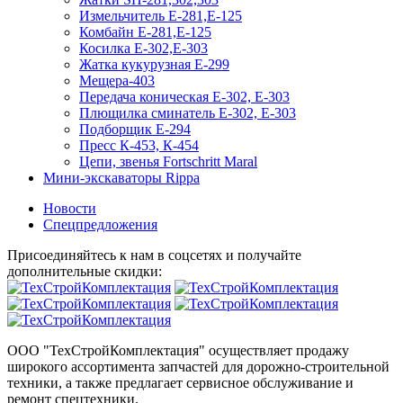
Измельчитель Е-281,Е-125
Комбайн Е-281,Е-125
Косилка Е-302,Е-303
Жатка кукурузная Е-299
Мещера-403
Передача коническая Е-302, Е-303
Плющилка сминатель Е-302, Е-303
Подборщик Е-294
Пресс К-453, К-454
Цепи, звенья Fortschritt Maral
Мини-экскаваторы Rippa
Новости
Спецпредложения
Присоединяйтесь к нам в соцсетях и получайте
дополнительные скидки:
ООО "ТехСтройКомплектация" осуществляет продажу
широкого ассортимента запчастей для дорожно-строительной
техники, а также предлагает сервисное обслуживание и
ремонт спецтехники.