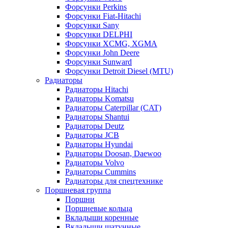
Форсунки Perkins
Форсунки Fiat-Hitachi
Форсунки Sany
Форсунки DELPHI
Форсунки XCMG, XGMA
Форсунки John Deere
Форсунки Sunward
Форсунки Detroit Diesel (MTU)
Радиаторы
Радиаторы Hitachi
Радиаторы Komatsu
Радиаторы Caterpillar (CAT)
Радиаторы Shantui
Радиаторы Deutz
Радиаторы JCB
Радиаторы Hyundai
Радиаторы Doosan, Daewoo
Радиаторы Volvo
Радиаторы Cummins
Радиаторы для спецтехнике
Поршневая группа
Поршни
Поршневые кольца
Вкладыши коренные
Вкладыши шатунные