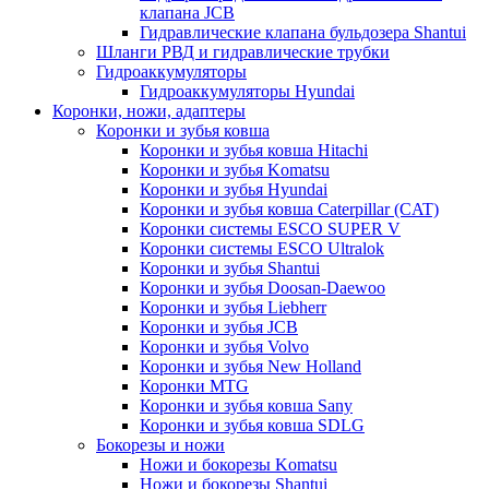
клапана JCB
Гидравлические клапана бульдозера Shantui
Шланги РВД и гидравлические трубки
Гидроаккумуляторы
Гидроаккумуляторы Hyundai
Коронки, ножи, адаптеры
Коронки и зубья ковша
Коронки и зубья ковша Hitachi
Коронки и зубья Komatsu
Коронки и зубья Hyundai
Коронки и зубья ковша Caterpillar (CAT)
Коронки системы ESCO SUPER V
Коронки системы ESCO Ultralok
Коронки и зубья Shantui
Коронки и зубья Doosan-Daewoo
Коронки и зубья Liebherr
Коронки и зубья JCB
Коронки и зубья Volvo
Коронки и зубья New Holland
Коронки MTG
Коронки и зубья ковша Sany
Коронки и зубья ковша SDLG
Бокорезы и ножи
Ножи и бокорезы Komatsu
Ножи и бокорезы Shantui