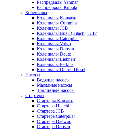
Распредвалы Yanmar
Распредвалы Kubota
Коленвалы
Коленвалы Komatsu
Коленвалы Cummins
Коленвалы JCB
Коленвалы Isuzu (Hitachi, JCB)
Коленвалы Caterpillar
Коленвалы Volvo
Коленвалы Doosan
Коленвалы Deutz
Коленвалы Liebherr
Коленвалы Perkins
Коленвалы Detroit Diesel
Насосы
Водяные насосы
Масляные насосы
Топливные насосы
Стартеры
Стартеры Komatsu
Стартера Hitachi
Стартера JCB
Стартера Caterpillar
Стартера Daewoo
Стартера Doosan