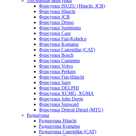
Топливные форсунки
Форсунки ISUZU (Hitachi, JCB)
Форсунки Hitachi
Форсунки JCB
Форсунки Denso
Форсунки Sumitomo
Форсунки Case
Форсунки Fiat-Kobelco
Форсунки Komatsu
Форсунки Caterpillar (CAT)
Форсунки Bosch
Форсунки Cummins
Форсунки Volvo
Форсунки Perkins
Форсунки Fiat-Hitachi
Форсунки Sany
Форсунки DELPHI
Форсунки XCMG, XGMA
Форсунки John Deere
Форсунки Sunward
Форсунки Detroit Diesel (MTU)
Радиаторы
Радиаторы Hitachi
Радиаторы Komatsu
Радиаторы Caterpillar (CAT)