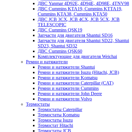
ДВС Yanmar 4D92E, 4D94E, 4D98E, 4TNV98
ДВС Cummins KTA19, Cummins KTTA19,
Cummins KTA38, Cummins KTA50
ДВС JCB 3CX, JCB 4CX, JCB 5CX, JCB
TELESCOPIC
ДВС Cummins QSK19
Запчасти для двигателя Shantui SD16
Запчасти для двигателя Shantui SD22, Shantui
SD23, Shantui SD32
ДВС Cummins QSK60
Комплектующие для двигателя Weichai
Ремни и натяжители
Ремни и натяжители Shantui
Ремни и натяжители Isuzu (Hitachi, JCB)
Ремни и натяжители Komatsu
Ремни и натяжители Caterpillar (CAT)
Ремни и натяжители Cummins
Ремни и натяжители John Deere
Ремни и натяжители Volvo
Термостаты
Термостаты Caterpillar
Термостаты Komatsu
Термостаты Isuzu
Термостат Hitachi
Термостаты JCB