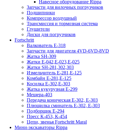
Навесное оборудование Rippa
Запчасти для вилочных погрузчиков
Подшипники
Компрессор воздушный
Трансмиссия и тормозная система
Глушители
Диски для погрузчиков
Fortschritt
Валкователь Е-318
Запчасти для двигателя 4VD-6VD-8VD
Жатка SH-309
Жатки Е-042,Е-023,Е-025
Жатки SH-281,302,303
Измельчитель Е-281,Е-125
Комбайн Е-281,Е-125
Косилка Е-302,Е-303
Жатка кукурузная Е-299
Мещера-403
Передача коническая Е-302, Е-303
Плющилка сминатель Е-302, Е-303
Подборщик Е-294
Пресс К-453, К-454
Цепи, звенья Fortschritt Maral
Мини-экскаваторы Rippa