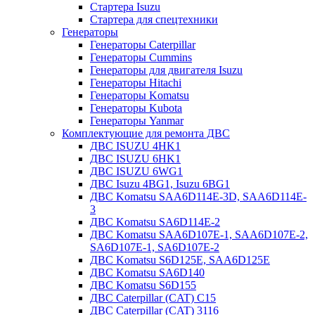
Стартера Isuzu
Стартера для спецтехники
Генераторы
Генераторы Caterpillar
Генераторы Cummins
Генераторы для двигателя Isuzu
Генераторы Hitachi
Генераторы Komatsu
Генераторы Kubota
Генераторы Yanmar
Комплектующие для ремонта ДВС
ДВС ISUZU 4HK1
ДВС ISUZU 6HK1
ДВС ISUZU 6WG1
ДВС Isuzu 4BG1, Isuzu 6BG1
ДВС Komatsu SAA6D114E-3D, SAA6D114E-
3
ДВС Komatsu SA6D114E-2
ДВС Komatsu SAA6D107E-1, SAA6D107E-2,
SA6D107E-1, SA6D107E-2
ДВС Komatsu S6D125E, SAA6D125E
ДВС Komatsu SA6D140
ДВС Komatsu S6D155
ДВС Caterpillar (CAT) C15
ДВС Caterpillar (CAT) 3116