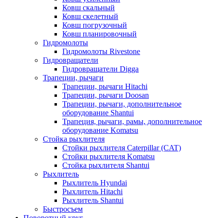
Ковш скальный
Ковш скелетный
Ковш погрузочный
Ковш планировочный
Гидромолоты
Гидромолоты Rivestone
Гидровращатели
Гидровращатели Digga
Трапеции, рычаги
Трапеции, рычаги Hitachi
Трапеции, рычаги Doosan
Трапеции, рычаги, дополнительное
оборудование Shantui
Трапеция, рычаги, рамы, дополнительное
оборудование Komatsu
Стойка рыхлителя
Стойки рыхлителя Caterpillar (CAT)
Стойки рыхлителя Komatsu
Стойка рыхлителя Shantui
Рыхлитель
Рыхлитель Hyundai
Рыхлитель Hitachi
Рыхлитель Shantui
Быстросъем
Поворотный круг