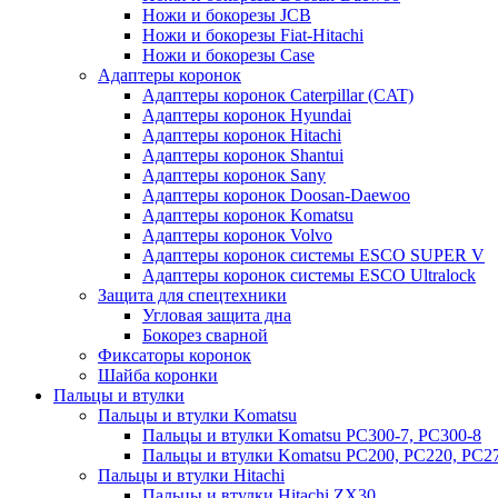
Ножи и бокорезы JCB
Ножи и бокорезы Fiat-Hitachi
Ножи и бокорезы Case
Адаптеры коронок
Адаптеры коронок Caterpillar (CAT)
Адаптеры коронок Hyundai
Адаптеры коронок Hitachi
Адаптеры коронок Shantui
Адаптеры коронок Sany
Адаптеры коронок Doosan-Daewoo
Адаптеры коронок Komatsu
Адаптеры коронок Volvo
Адаптеры коронок системы ESCO SUPER V
Адаптеры коронок системы ESCO Ultralock
Защита для спецтехники
Угловая защита дна
Бокорез сварной
Фиксаторы коронок
Шайба коронки
Пальцы и втулки
Пальцы и втулки Komatsu
Пальцы и втулки Komatsu PC300-7, PC300-8
Пальцы и втулки Komatsu PC200, PC220, PC2
Пальцы и втулки Hitachi
Пальцы и втулки Hitachi ZX30