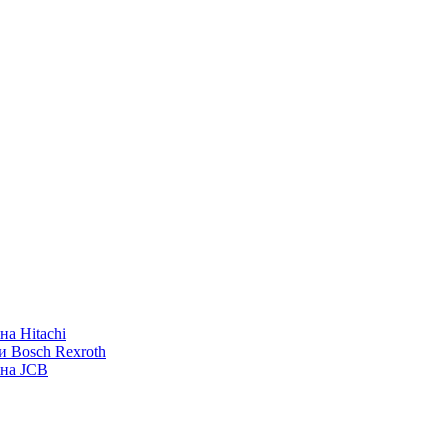
а Hitachi
и Bosch Rexroth
ана JCB