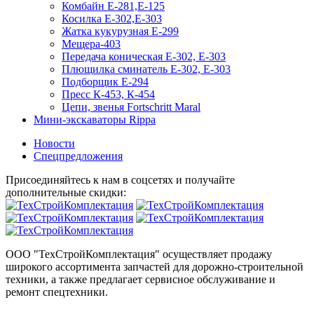
Комбайн Е-281,Е-125
Косилка Е-302,Е-303
Жатка кукурузная Е-299
Мещера-403
Передача коническая Е-302, Е-303
Плющилка сминатель Е-302, Е-303
Подборщик Е-294
Пресс К-453, К-454
Цепи, звенья Fortschritt Maral
Мини-экскаваторы Rippa
Новости
Спецпредложения
Присоединяйтесь к нам в соцсетях и получайте
дополнительные скидки:
ООО "ТехСтройКомплектация" осуществляет продажу
широкого ассортимента запчастей для дорожно-строительной
техники, а также предлагает сервисное обслуживание и
ремонт спецтехники.