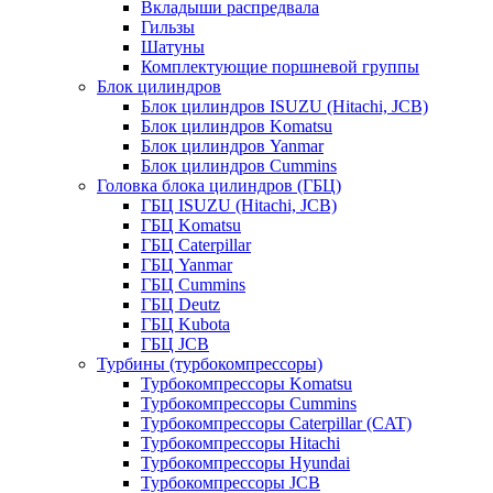
Вкладыши распредвала
Гильзы
Шатуны
Комплектующие поршневой группы
Блок цилиндров
Блок цилиндров ISUZU (Hitachi, JCB)
Блок цилиндров Komatsu
Блок цилиндров Yanmar
Блок цилиндров Cummins
Головка блока цилиндров (ГБЦ)
ГБЦ ISUZU (Hitachi, JCB)
ГБЦ Komatsu
ГБЦ Caterpillar
ГБЦ Yanmar
ГБЦ Cummins
ГБЦ Deutz
ГБЦ Kubota
ГБЦ JCB
Турбины (турбокомпрессоры)
Турбокомпрессоры Komatsu
Турбокомпрессоры Cummins
Турбокомпрессоры Caterpillar (CAT)
Турбокомпрессоры Hitachi
Турбокомпрессоры Hyundai
Турбокомпрессоры JCB