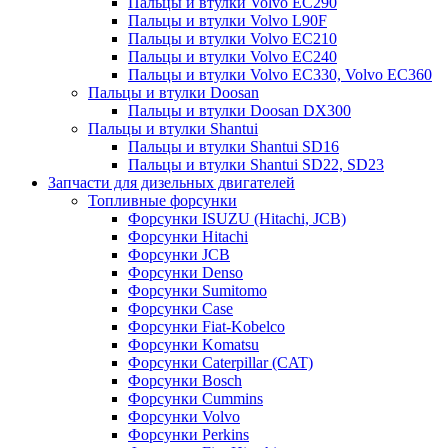
Пальцы и втулки Volvo EC290
Пальцы и втулки Volvo L90F
Пальцы и втулки Volvo EC210
Пальцы и втулки Volvo EC240
Пальцы и втулки Volvo EC330, Volvo EC360
Пальцы и втулки Doosan
Пальцы и втулки Doosan DX300
Пальцы и втулки Shantui
Пальцы и втулки Shantui SD16
Пальцы и втулки Shantui SD22, SD23
Запчасти для дизельных двигателей
Топливные форсунки
Форсунки ISUZU (Hitachi, JCB)
Форсунки Hitachi
Форсунки JCB
Форсунки Denso
Форсунки Sumitomo
Форсунки Case
Форсунки Fiat-Kobelco
Форсунки Komatsu
Форсунки Caterpillar (CAT)
Форсунки Bosch
Форсунки Cummins
Форсунки Volvo
Форсунки Perkins