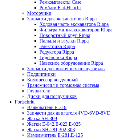
Ремкомплекты Case
Рем/ком Fiat-Hitachi
Моторчики
Запчасти для экскаваторов Rippa
Ходовая часть экскаватора Rippa
Фильтра мини-экскаваторов Rippa
Поворотный круг Rippa
Пальцы и втулки Rippa
Электрика Rippa
Редуктора Rippa
Гидравлика Rippa
Навесное оборудование Rippa
Запчасти для вилочных погрузчиков
Подшипники
Компрессор воздушный
Трансмиссия и тормозная система
Глушители
Диски для погрузчиков
Fortschritt
Валкователь Е-318
Запчасти для двигателя 4VD-6VD-8VD
Жатка SH-309
Жатки Е-042,Е-023,Е-025
Жатки SH-281,302,303
Измельчитель Е-281,Е-125