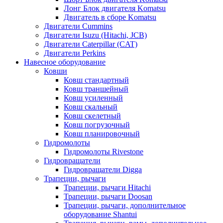
Лонг Блок двигателя Komatsu
Двигатель в сборе Komatsu
Двигатели Cummins
Двигатели Isuzu (Hitachi, JCB)
Двигатели Caterpillar (CAT)
Двигатели Perkins
Навесное оборудование
Ковши
Ковш стандартный
Ковш траншейный
Ковш усиленный
Ковш скальный
Ковш скелетный
Ковш погрузочный
Ковш планировочный
Гидромолоты
Гидромолоты Rivestone
Гидровращатели
Гидровращатели Digga
Трапеции, рычаги
Трапеции, рычаги Hitachi
Трапеции, рычаги Doosan
Трапеции, рычаги, дополнительное
оборудование Shantui