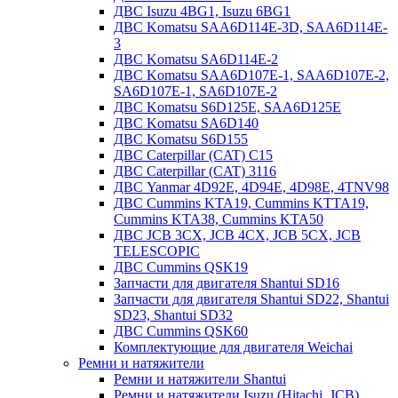
ДВС Isuzu 4BG1, Isuzu 6BG1
ДВС Komatsu SAA6D114E-3D, SAA6D114E-
3
ДВС Komatsu SA6D114E-2
ДВС Komatsu SAA6D107E-1, SAA6D107E-2,
SA6D107E-1, SA6D107E-2
ДВС Komatsu S6D125E, SAA6D125E
ДВС Komatsu SA6D140
ДВС Komatsu S6D155
ДВС Caterpillar (CAT) C15
ДВС Caterpillar (CAT) 3116
ДВС Yanmar 4D92E, 4D94E, 4D98E, 4TNV98
ДВС Cummins KTA19, Cummins KTTA19,
Cummins KTA38, Cummins KTA50
ДВС JCB 3CX, JCB 4CX, JCB 5CX, JCB
TELESCOPIC
ДВС Cummins QSK19
Запчасти для двигателя Shantui SD16
Запчасти для двигателя Shantui SD22, Shantui
SD23, Shantui SD32
ДВС Cummins QSK60
Комплектующие для двигателя Weichai
Ремни и натяжители
Ремни и натяжители Shantui
Ремни и натяжители Isuzu (Hitachi, JCB)