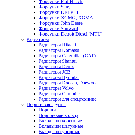
Форсунки Fiat-Hitachi
Форсунки Sany
Форсунки DELPHI
Форсунки XCMG, XGMA
Форсунки John Deere
Форсунки Sunward
Форсунки Detroit Diesel (MTU)
Радиаторы
Радиаторы Hitachi
Радиаторы Komatsu
Радиаторы Caterpillar (CAT)
Радиаторы Shantui
Радиаторы Deutz
Радиаторы JCB
Радиаторы Hyundai
Радиаторы Doosan, Daewoo
Радиаторы Volvo
Радиаторы Cummins
Радиаторы для спецтехнике
Поршневая группа
Поршни
Поршневые кольца
Вкладыши коренные
Вкладыши шатунные
Вкладыши упорные