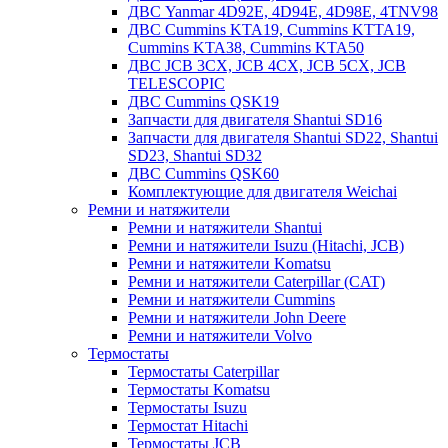
ДВС Yanmar 4D92E, 4D94E, 4D98E, 4TNV98
ДВС Cummins KTA19, Cummins KTTA19,
Cummins KTA38, Cummins KTA50
ДВС JCB 3CX, JCB 4CX, JCB 5CX, JCB
TELESCOPIC
ДВС Cummins QSK19
Запчасти для двигателя Shantui SD16
Запчасти для двигателя Shantui SD22, Shantui
SD23, Shantui SD32
ДВС Cummins QSK60
Комплектующие для двигателя Weichai
Ремни и натяжители
Ремни и натяжители Shantui
Ремни и натяжители Isuzu (Hitachi, JCB)
Ремни и натяжители Komatsu
Ремни и натяжители Caterpillar (CAT)
Ремни и натяжители Cummins
Ремни и натяжители John Deere
Ремни и натяжители Volvo
Термостаты
Термостаты Caterpillar
Термостаты Komatsu
Термостаты Isuzu
Термостат Hitachi
Термостаты JCB