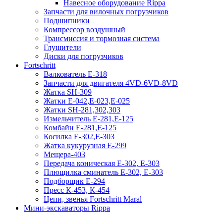
Навесное оборудование Rippa
Запчасти для вилочных погрузчиков
Подшипники
Компрессор воздушный
Трансмиссия и тормозная система
Глушители
Диски для погрузчиков
Fortschritt
Валкователь Е-318
Запчасти для двигателя 4VD-6VD-8VD
Жатка SH-309
Жатки Е-042,Е-023,Е-025
Жатки SH-281,302,303
Измельчитель Е-281,Е-125
Комбайн Е-281,Е-125
Косилка Е-302,Е-303
Жатка кукурузная Е-299
Мещера-403
Передача коническая Е-302, Е-303
Плющилка сминатель Е-302, Е-303
Подборщик Е-294
Пресс К-453, К-454
Цепи, звенья Fortschritt Maral
Мини-экскаваторы Rippa