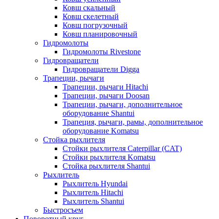
Ковш скальный
Ковш скелетный
Ковш погрузочный
Ковш планировочный
Гидромолоты
Гидромолоты Rivestone
Гидровращатели
Гидровращатели Digga
Трапеции, рычаги
Трапеции, рычаги Hitachi
Трапеции, рычаги Doosan
Трапеции, рычаги, дополнительное
оборудование Shantui
Трапеция, рычаги, рамы, дополнительное
оборудование Komatsu
Стойка рыхлителя
Стойки рыхлителя Caterpillar (CAT)
Стойки рыхлителя Komatsu
Стойка рыхлителя Shantui
Рыхлитель
Рыхлитель Hyundai
Рыхлитель Hitachi
Рыхлитель Shantui
Быстросъем
Поворотный круг