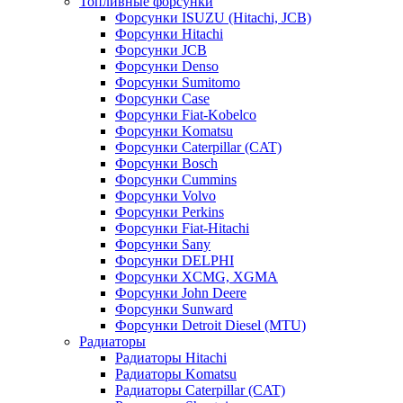
Топливные форсунки
Форсунки ISUZU (Hitachi, JCB)
Форсунки Hitachi
Форсунки JCB
Форсунки Denso
Форсунки Sumitomo
Форсунки Case
Форсунки Fiat-Kobelco
Форсунки Komatsu
Форсунки Caterpillar (CAT)
Форсунки Bosch
Форсунки Cummins
Форсунки Volvo
Форсунки Perkins
Форсунки Fiat-Hitachi
Форсунки Sany
Форсунки DELPHI
Форсунки XCMG, XGMA
Форсунки John Deere
Форсунки Sunward
Форсунки Detroit Diesel (MTU)
Радиаторы
Радиаторы Hitachi
Радиаторы Komatsu
Радиаторы Caterpillar (CAT)