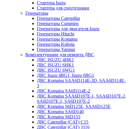
Стартера Isuzu
Стартера для спецтехники
Генераторы
Генераторы Caterpillar
Генераторы Cummins
Генераторы для двигателя Isuzu
Генераторы Hitachi
Генераторы Komatsu
Генераторы Kubota
Генераторы Yanmar
Комплектующие для ремонта ДВС
ДВС ISUZU 4HK1
ДВС ISUZU 6HK1
ДВС ISUZU 6WG1
ДВС Isuzu 4BG1, Isuzu 6BG1
ДВС Komatsu SAA6D114E-3D, SAA6D114E-
3
ДВС Komatsu SA6D114E-2
ДВС Komatsu SAA6D107E-1, SAA6D107E-2,
SA6D107E-1, SA6D107E-2
ДВС Komatsu S6D125E, SAA6D125E
ДВС Komatsu SA6D140
ДВС Komatsu S6D155
ДВС Caterpillar (CAT) C15
ДВС Caterpillar (CAT) 3116