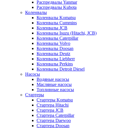
Распредвалы Yanmar
Распредвалы Kubota
Коленвалы
Коленвалы Komatsu
Коленвалы Cummins
Коленвалы JCB
Коленвалы Isuzu (Hitachi, JCB)
Коленвалы Caterpillar
Коленвалы Volvo
Коленвалы Doosan
Коленвалы Deutz
Коленвалы Liebherr
Коленвалы Perkins
Коленвалы Detroit Diesel
Насосы
Водяные насосы
Масляные насосы
Топливные насосы
Стартеры
Стартеры Komatsu
Стартера Hitachi
Стартера JCB
Стартера Caterpillar
Стартера Daewoo
Стартера Doosan