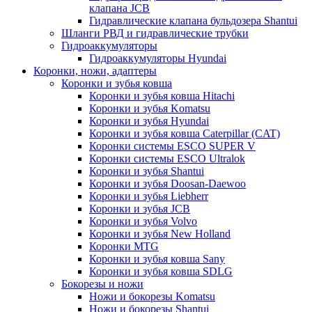
клапана JCB
Гидравлические клапана бульдозера Shantui
Шланги РВД и гидравлические трубки
Гидроаккумуляторы
Гидроаккумуляторы Hyundai
Коронки, ножи, адаптеры
Коронки и зубья ковша
Коронки и зубья ковша Hitachi
Коронки и зубья Komatsu
Коронки и зубья Hyundai
Коронки и зубья ковша Caterpillar (CAT)
Коронки системы ESCO SUPER V
Коронки системы ESCO Ultralok
Коронки и зубья Shantui
Коронки и зубья Doosan-Daewoo
Коронки и зубья Liebherr
Коронки и зубья JCB
Коронки и зубья Volvo
Коронки и зубья New Holland
Коронки MTG
Коронки и зубья ковша Sany
Коронки и зубья ковша SDLG
Бокорезы и ножи
Ножи и бокорезы Komatsu
Ножи и бокорезы Shantui