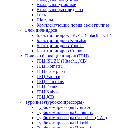
Вкладыши упорные
Вкладыши распредвала
Гильзы
Шатуны
Комплектующие поршневой группы
Блок цилиндров
Блок цилиндров ISUZU (Hitachi, JCB)
Блок цилиндров Komatsu
Блок цилиндров Yanmar
Блок цилиндров Cummins
Головка блока цилиндров (ГБЦ)
ГБЦ ISUZU (Hitachi, JCB)
ГБЦ Komatsu
ГБЦ Caterpillar
ГБЦ Yanmar
ГБЦ Cummins
ГБЦ Deutz
ГБЦ Kubota
ГБЦ JCB
Турбины (турбокомпрессоры)
Турбокомпрессоры Komatsu
Турбокомпрессоры Cummins
Турбокомпрессоры Caterpillar (CAT)
Турбокомпрессоры Hitachi
Турбокомпрессоры Hyundai