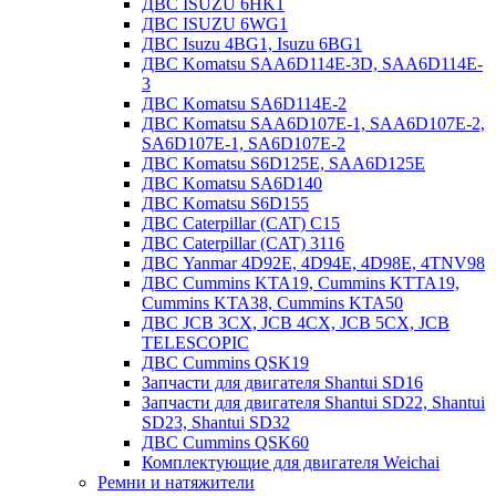
ДВС ISUZU 6HK1
ДВС ISUZU 6WG1
ДВС Isuzu 4BG1, Isuzu 6BG1
ДВС Komatsu SAA6D114E-3D, SAA6D114E-
3
ДВС Komatsu SA6D114E-2
ДВС Komatsu SAA6D107E-1, SAA6D107E-2,
SA6D107E-1, SA6D107E-2
ДВС Komatsu S6D125E, SAA6D125E
ДВС Komatsu SA6D140
ДВС Komatsu S6D155
ДВС Caterpillar (CAT) C15
ДВС Caterpillar (CAT) 3116
ДВС Yanmar 4D92E, 4D94E, 4D98E, 4TNV98
ДВС Cummins KTA19, Cummins KTTA19,
Cummins KTA38, Cummins KTA50
ДВС JCB 3CX, JCB 4CX, JCB 5CX, JCB
TELESCOPIC
ДВС Cummins QSK19
Запчасти для двигателя Shantui SD16
Запчасти для двигателя Shantui SD22, Shantui
SD23, Shantui SD32
ДВС Cummins QSK60
Комплектующие для двигателя Weichai
Ремни и натяжители