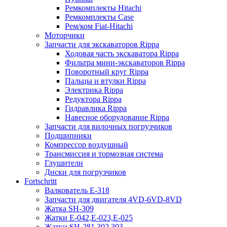
Ремкомплекты Hitachi
Ремкомплекты Case
Рем/ком Fiat-Hitachi
Моторчики
Запчасти для экскаваторов Rippa
Ходовая часть экскаватора Rippa
Фильтра мини-экскаваторов Rippa
Поворотный круг Rippa
Пальцы и втулки Rippa
Электрика Rippa
Редуктора Rippa
Гидравлика Rippa
Навесное оборудование Rippa
Запчасти для вилочных погрузчиков
Подшипники
Компрессор воздушный
Трансмиссия и тормозная система
Глушители
Диски для погрузчиков
Fortschritt
Валкователь Е-318
Запчасти для двигателя 4VD-6VD-8VD
Жатка SH-309
Жатки Е-042,Е-023,Е-025
Жатки SH-281,302,303