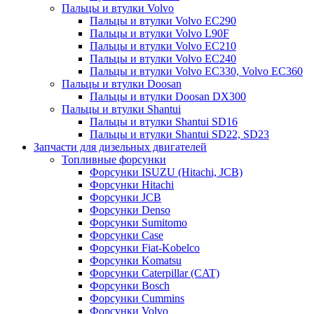
Пальцы и втулки Volvo
Пальцы и втулки Volvo EC290
Пальцы и втулки Volvo L90F
Пальцы и втулки Volvo EC210
Пальцы и втулки Volvo EC240
Пальцы и втулки Volvo EC330, Volvo EC360
Пальцы и втулки Doosan
Пальцы и втулки Doosan DX300
Пальцы и втулки Shantui
Пальцы и втулки Shantui SD16
Пальцы и втулки Shantui SD22, SD23
Запчасти для дизельных двигателей
Топливные форсунки
Форсунки ISUZU (Hitachi, JCB)
Форсунки Hitachi
Форсунки JCB
Форсунки Denso
Форсунки Sumitomo
Форсунки Case
Форсунки Fiat-Kobelco
Форсунки Komatsu
Форсунки Caterpillar (CAT)
Форсунки Bosch
Форсунки Cummins
Форсунки Volvo