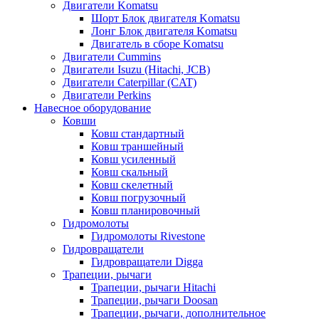
Двигатели Komatsu
Шорт Блок двигателя Komatsu
Лонг Блок двигателя Komatsu
Двигатель в сборе Komatsu
Двигатели Cummins
Двигатели Isuzu (Hitachi, JCB)
Двигатели Caterpillar (CAT)
Двигатели Perkins
Навесное оборудование
Ковши
Ковш стандартный
Ковш траншейный
Ковш усиленный
Ковш скальный
Ковш скелетный
Ковш погрузочный
Ковш планировочный
Гидромолоты
Гидромолоты Rivestone
Гидровращатели
Гидровращатели Digga
Трапеции, рычаги
Трапеции, рычаги Hitachi
Трапеции, рычаги Doosan
Трапеции, рычаги, дополнительное