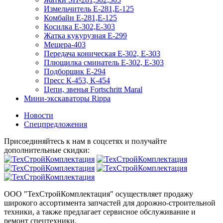
Измельчитель Е-281,Е-125
Комбайн Е-281,Е-125
Косилка Е-302,Е-303
Жатка кукурузная Е-299
Мещера-403
Передача коническая Е-302, Е-303
Плющилка сминатель Е-302, Е-303
Подборщик Е-294
Пресс К-453, К-454
Цепи, звенья Fortschritt Maral
Мини-экскаваторы Rippa
Новости
Спецпредложения
Присоединяйтесь к нам в соцсетях и получайте
дополнительные скидки:
ООО "ТехСтройКомплектация" осуществляет продажу
широкого ассортимента запчастей для дорожно-строительной
техники, а также предлагает сервисное обслуживание и
ремонт спецтехники.