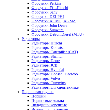
Форсунки Perkins
Форсунки Fiat-Hitachi
Форсунки Sany
Форсунки DELPHI
Форсунки XCMG, XGMA
Форсунки John Deere
Форсунки Sunward
Форсунки Detroit Diesel (MTU)
Радиаторы
Радиаторы Hitachi
Радиаторы Komatsu
Радиаторы Caterpillar (CAT)
Радиаторы Shantui
Радиаторы Deutz
Радиаторы JCB
Радиаторы Hyundai
Радиаторы Doosan, Daewoo
Радиаторы Volvo
Радиаторы Cummins
Радиаторы для спецтехнике
Поршневая группа
Поршни
Поршневые кольца
Вкладыши коренные
Вкладыши шатунные