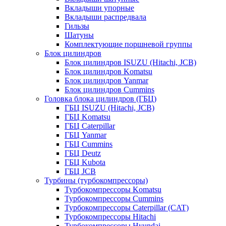
Вкладыши упорные
Вкладыши распредвала
Гильзы
Шатуны
Комплектующие поршневой группы
Блок цилиндров
Блок цилиндров ISUZU (Hitachi, JCB)
Блок цилиндров Komatsu
Блок цилиндров Yanmar
Блок цилиндров Cummins
Головка блока цилиндров (ГБЦ)
ГБЦ ISUZU (Hitachi, JCB)
ГБЦ Komatsu
ГБЦ Caterpillar
ГБЦ Yanmar
ГБЦ Cummins
ГБЦ Deutz
ГБЦ Kubota
ГБЦ JCB
Турбины (турбокомпрессоры)
Турбокомпрессоры Komatsu
Турбокомпрессоры Cummins
Турбокомпрессоры Caterpillar (CAT)
Турбокомпрессоры Hitachi
Турбокомпрессоры Hyundai