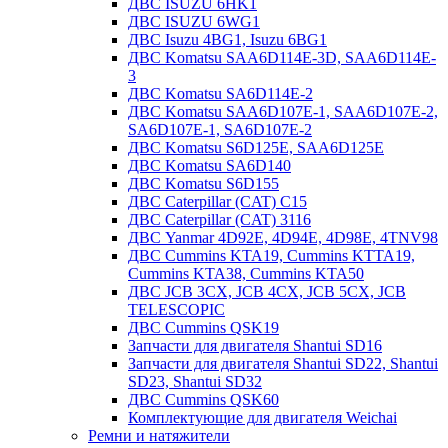
ДВС ISUZU 6HK1
ДВС ISUZU 6WG1
ДВС Isuzu 4BG1, Isuzu 6BG1
ДВС Komatsu SAA6D114E-3D, SAA6D114E-
3
ДВС Komatsu SA6D114E-2
ДВС Komatsu SAA6D107E-1, SAA6D107E-2,
SA6D107E-1, SA6D107E-2
ДВС Komatsu S6D125E, SAA6D125E
ДВС Komatsu SA6D140
ДВС Komatsu S6D155
ДВС Caterpillar (CAT) C15
ДВС Caterpillar (CAT) 3116
ДВС Yanmar 4D92E, 4D94E, 4D98E, 4TNV98
ДВС Cummins KTA19, Cummins KTTA19,
Cummins KTA38, Cummins KTA50
ДВС JCB 3CX, JCB 4CX, JCB 5CX, JCB
TELESCOPIC
ДВС Cummins QSK19
Запчасти для двигателя Shantui SD16
Запчасти для двигателя Shantui SD22, Shantui
SD23, Shantui SD32
ДВС Cummins QSK60
Комплектующие для двигателя Weichai
Ремни и натяжители