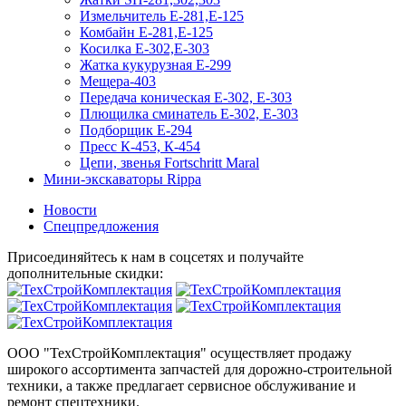
Измельчитель Е-281,Е-125
Комбайн Е-281,Е-125
Косилка Е-302,Е-303
Жатка кукурузная Е-299
Мещера-403
Передача коническая Е-302, Е-303
Плющилка сминатель Е-302, Е-303
Подборщик Е-294
Пресс К-453, К-454
Цепи, звенья Fortschritt Maral
Мини-экскаваторы Rippa
Новости
Спецпредложения
Присоединяйтесь к нам в соцсетях и получайте
дополнительные скидки:
ООО "ТехСтройКомплектация" осуществляет продажу
широкого ассортимента запчастей для дорожно-строительной
техники, а также предлагает сервисное обслуживание и
ремонт спецтехники.