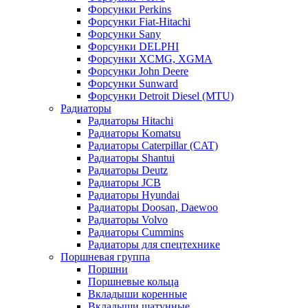
Форсунки Perkins
Форсунки Fiat-Hitachi
Форсунки Sany
Форсунки DELPHI
Форсунки XCMG, XGMA
Форсунки John Deere
Форсунки Sunward
Форсунки Detroit Diesel (MTU)
Радиаторы
Радиаторы Hitachi
Радиаторы Komatsu
Радиаторы Caterpillar (CAT)
Радиаторы Shantui
Радиаторы Deutz
Радиаторы JCB
Радиаторы Hyundai
Радиаторы Doosan, Daewoo
Радиаторы Volvo
Радиаторы Cummins
Радиаторы для спецтехнике
Поршневая группа
Поршни
Поршневые кольца
Вкладыши коренные
Вкладыши шатунные