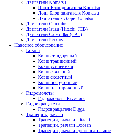
Двигатели Komatsu
Шорт Блок двигателя Komatsu
Лонг Блок двигателя Komatsu
Двигатель в сборе Komatsu
Двигатели Cummins
Двигатели Isuzu (Hitachi, JCB)
Двигатели Caterpillar (CAT)
Двигатели Perkins
Навесное оборудование
Ковши
Ковш стандартный
Ковш траншейный
Ковш усиленный
Ковш скальный
Ковш скелетный
Ковш погрузочный
Ковш планировочный
Гидромолоты
Гидромолоты Rivestone
Гидровращатели
Гидровращатели Digga
Трапеции, рычаги
Трапеции, рычаги Hitachi
Трапеции, рычаги Doosan
Трапеции, рычаги, дополнительное