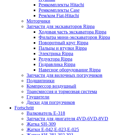
Ремкомплекты Hitachi
Ремкомплекты Case
Рем/ком Fiat-Hitachi
Моторчики
Запчасти для экскаваторов Rippa
Ходовая часть экскаватора Rippa
Фильтра мини-экскаваторов Rippa
Поворотный круг Rippa
Пальцы и втулки Rippa
Электрика Rippa
Редуктора Rippa
Гидравлика Rippa
Навесное оборудование Rippa
Запчасти для вилочных погрузчиков
Подшипники
Компрессор воздушный
Трансмиссия и тормозная система
Глушители
Диски для погрузчиков
Fortschritt
Валкователь Е-318
Запчасти для двигателя 4VD-6VD-8VD
Жатка SH-309
Жатки Е-042,Е-023,Е-025
Жатки SH-281,302,303