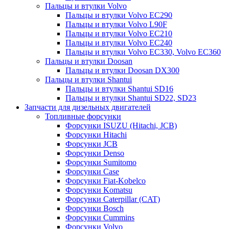
Пальцы и втулки Volvo
Пальцы и втулки Volvo EC290
Пальцы и втулки Volvo L90F
Пальцы и втулки Volvo EC210
Пальцы и втулки Volvo EC240
Пальцы и втулки Volvo EC330, Volvo EC360
Пальцы и втулки Doosan
Пальцы и втулки Doosan DX300
Пальцы и втулки Shantui
Пальцы и втулки Shantui SD16
Пальцы и втулки Shantui SD22, SD23
Запчасти для дизельных двигателей
Топливные форсунки
Форсунки ISUZU (Hitachi, JCB)
Форсунки Hitachi
Форсунки JCB
Форсунки Denso
Форсунки Sumitomo
Форсунки Case
Форсунки Fiat-Kobelco
Форсунки Komatsu
Форсунки Caterpillar (CAT)
Форсунки Bosch
Форсунки Cummins
Форсунки Volvo