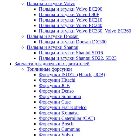
Пальцы и втулки Volvo
Пальцы и втулки Volvo EC290
Пальцы и втулки Volvo L90F
Пальцы и втулки Volvo EC210
Пальцы и втулки Volvo EC240
Пальцы и втулки Volvo EC330, Volvo EC360
Пальцы и втулки Doosan
Пальцы и втулки Doosan DX300
Пальцы и втулки Shantui
Пальцы и втулки Shantui SD16
Пальцы и втулки Shantui SD22, SD23
Запчасти для дизельных двигателей
Топливные форсунки
Форсунки ISUZU (Hitachi, JCB)
Форсунки Hitachi
Форсунки JCB
Форсунки Denso
Форсунки Sumitomo
Форсунки Case
Форсунки Fiat-Kobelco
Форсунки Komatsu
Форсунки Caterpillar (CAT)
Форсунки Bosch
Форсунки Cummins
Форсунки Volvo