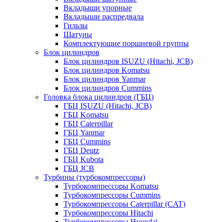
Вкладыши упорные
Вкладыши распредвала
Гильзы
Шатуны
Комплектующие поршневой группы
Блок цилиндров
Блок цилиндров ISUZU (Hitachi, JCB)
Блок цилиндров Komatsu
Блок цилиндров Yanmar
Блок цилиндров Cummins
Головка блока цилиндров (ГБЦ)
ГБЦ ISUZU (Hitachi, JCB)
ГБЦ Komatsu
ГБЦ Caterpillar
ГБЦ Yanmar
ГБЦ Cummins
ГБЦ Deutz
ГБЦ Kubota
ГБЦ JCB
Турбины (турбокомпрессоры)
Турбокомпрессоры Komatsu
Турбокомпрессоры Cummins
Турбокомпрессоры Caterpillar (CAT)
Турбокомпрессоры Hitachi
Турбокомпрессоры Hyundai