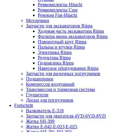
Ремкомплекты Hitachi
Ремкомплекты Case
Рем/ком Fiat-Hitachi
Моторчики
Запчасти для экскаваторов Rippa
Ходовая часть экскаватора Rippa
Фильтра мини-экскаваторов Rippa
Поворотный круг Rippa
Пальцы и втулки Rippa
Электрика Rippa
Редуктора Rippa
Гидравлика Rippa
Навесное оборудование Rippa
Запчасти для вилочных погрузчиков
Подшипники
Компрессор воздушный
Трансмиссия и тормозная система
Глушители
Диски для погрузчиков
Fortschritt
Валкователь Е-318
Запчасти для двигателя 4VD-6VD-8VD
Жатка SH-309
Жатки Е-042,Е-023,Е-025
Жатки SH-281,302,303