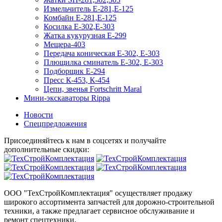
Измельчитель Е-281,Е-125
Комбайн Е-281,Е-125
Косилка Е-302,Е-303
Жатка кукурузная Е-299
Мещера-403
Передача коническая Е-302, Е-303
Плющилка сминатель Е-302, Е-303
Подборщик Е-294
Пресс К-453, К-454
Цепи, звенья Fortschritt Maral
Мини-экскаваторы Rippa
Новости
Спецпредложения
Присоединяйтесь к нам в соцсетях и получайте
дополнительные скидки:
ООО "ТехСтройКомплектация" осуществляет продажу
широкого ассортимента запчастей для дорожно-строительной
техники, а также предлагает сервисное обслуживание и
ремонт спецтехники.