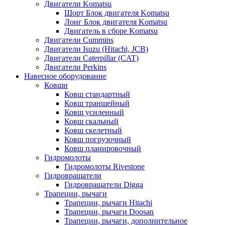
Двигатели Komatsu
Шорт Блок двигателя Komatsu
Лонг Блок двигателя Komatsu
Двигатель в сборе Komatsu
Двигатели Cummins
Двигатели Isuzu (Hitachi, JCB)
Двигатели Caterpillar (CAT)
Двигатели Perkins
Навесное оборудование
Ковши
Ковш стандартный
Ковш траншейный
Ковш усиленный
Ковш скальный
Ковш скелетный
Ковш погрузочный
Ковш планировочный
Гидромолоты
Гидромолоты Rivestone
Гидровращатели
Гидровращатели Digga
Трапеции, рычаги
Трапеции, рычаги Hitachi
Трапеции, рычаги Doosan
Трапеции, рычаги, дополнительное