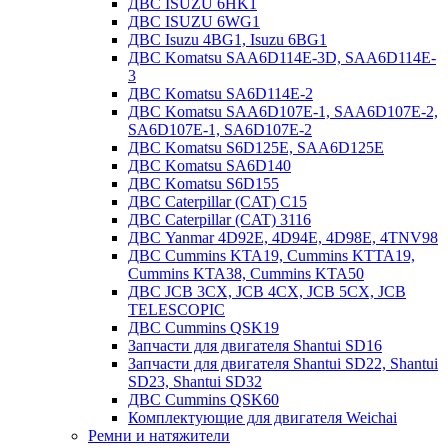
ДВС ISUZU 6HK1
ДВС ISUZU 6WG1
ДВС Isuzu 4BG1, Isuzu 6BG1
ДВС Komatsu SAA6D114E-3D, SAA6D114E-
3
ДВС Komatsu SA6D114E-2
ДВС Komatsu SAA6D107E-1, SAA6D107E-2,
SA6D107E-1, SA6D107E-2
ДВС Komatsu S6D125E, SAA6D125E
ДВС Komatsu SA6D140
ДВС Komatsu S6D155
ДВС Caterpillar (CAT) C15
ДВС Caterpillar (CAT) 3116
ДВС Yanmar 4D92E, 4D94E, 4D98E, 4TNV98
ДВС Cummins KTA19, Cummins KTTA19,
Cummins KTA38, Cummins KTA50
ДВС JCB 3CX, JCB 4CX, JCB 5CX, JCB
TELESCOPIC
ДВС Cummins QSK19
Запчасти для двигателя Shantui SD16
Запчасти для двигателя Shantui SD22, Shantui
SD23, Shantui SD32
ДВС Cummins QSK60
Комплектующие для двигателя Weichai
Ремни и натяжители