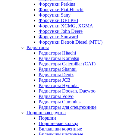
Форсунки Perkins
Форсунки Fiat-Hitachi
Форсунки Sany
Форсунки DELPHI
Форсунки XCMG, XGMA
Форсунки John Deere
Форсунки Sunward
Форсунки Detroit Diesel (MTU)
Радиаторы
Радиаторы Hitachi
Радиаторы Komatsu
Радиаторы Caterpillar (CAT)
Радиаторы Shantui
Радиаторы Deutz
Радиаторы JCB
Радиаторы Hyundai
Радиаторы Doosan, Daewoo
Радиаторы Volvo
Радиаторы Cummins
Радиаторы для спецтехнике
Поршневая группа
Поршни
Поршневые кольца
Вкладыши коренные
Вкладыши шатунные