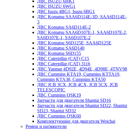
ДВС ISUZU 6HK1
ДВС ISUZU 6WG1
ДВС Isuzu 4BG1, Isuzu 6BG1
ДВС Komatsu SAA6D114E-3D, SAA6D114E-
3
ДВС Komatsu SA6D114E-2
ДВС Komatsu SAA6D107E-1, SAA6D107E-2,
SA6D107E-1, SA6D107E-2
ДВС Komatsu S6D125E, SAA6D125E
ДВС Komatsu SA6D140
ДВС Komatsu S6D155
ДВС Caterpillar (CAT) C15
ДВС Caterpillar (CAT) 3116
ДВС Yanmar 4D92E, 4D94E, 4D98E, 4TNV98
ДВС Cummins KTA19, Cummins KTTA19,
Cummins KTA38, Cummins KTA50
ДВС JCB 3CX, JCB 4CX, JCB 5CX, JCB
TELESCOPIC
ДВС Cummins QSK19
Запчасти для двигателя Shantui SD16
Запчасти для двигателя Shantui SD22, Shantui
SD23, Shantui SD32
ДВС Cummins QSK60
Комплектующие для двигателя Weichai
Ремни и натяжители