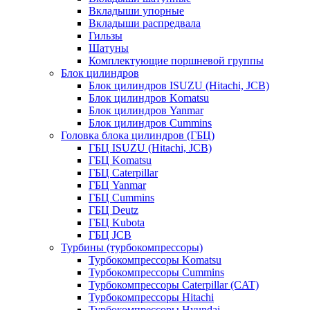
Вкладыши упорные
Вкладыши распредвала
Гильзы
Шатуны
Комплектующие поршневой группы
Блок цилиндров
Блок цилиндров ISUZU (Hitachi, JCB)
Блок цилиндров Komatsu
Блок цилиндров Yanmar
Блок цилиндров Cummins
Головка блока цилиндров (ГБЦ)
ГБЦ ISUZU (Hitachi, JCB)
ГБЦ Komatsu
ГБЦ Caterpillar
ГБЦ Yanmar
ГБЦ Cummins
ГБЦ Deutz
ГБЦ Kubota
ГБЦ JCB
Турбины (турбокомпрессоры)
Турбокомпрессоры Komatsu
Турбокомпрессоры Cummins
Турбокомпрессоры Caterpillar (CAT)
Турбокомпрессоры Hitachi
Турбокомпрессоры Hyundai