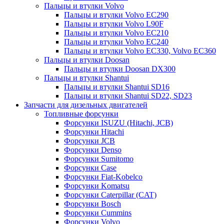
Пальцы и втулки Volvo
Пальцы и втулки Volvo EC290
Пальцы и втулки Volvo L90F
Пальцы и втулки Volvo EC210
Пальцы и втулки Volvo EC240
Пальцы и втулки Volvo EC330, Volvo EC360
Пальцы и втулки Doosan
Пальцы и втулки Doosan DX300
Пальцы и втулки Shantui
Пальцы и втулки Shantui SD16
Пальцы и втулки Shantui SD22, SD23
Запчасти для дизельных двигателей
Топливные форсунки
Форсунки ISUZU (Hitachi, JCB)
Форсунки Hitachi
Форсунки JCB
Форсунки Denso
Форсунки Sumitomo
Форсунки Case
Форсунки Fiat-Kobelco
Форсунки Komatsu
Форсунки Caterpillar (CAT)
Форсунки Bosch
Форсунки Cummins
Форсунки Volvo