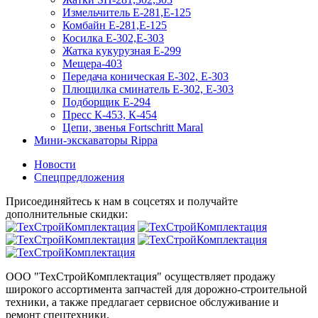
Измельчитель Е-281,Е-125
Комбайн Е-281,Е-125
Косилка Е-302,Е-303
Жатка кукурузная Е-299
Мещера-403
Передача коническая Е-302, Е-303
Плющилка сминатель Е-302, Е-303
Подборщик Е-294
Пресс К-453, К-454
Цепи, звенья Fortschritt Maral
Мини-экскаваторы Rippa
Новости
Спецпредложения
Присоединяйтесь к нам в соцсетях и получайте
дополнительные скидки:
ООО "ТехСтройКомплектация" осуществляет продажу
широкого ассортимента запчастей для дорожно-строительной
техники, а также предлагает сервисное обслуживание и
ремонт спецтехники.