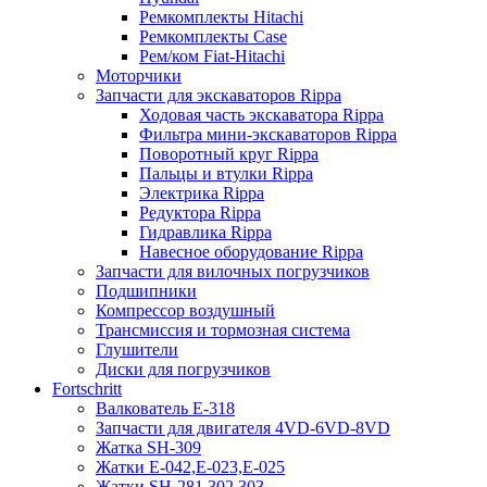
Ремкомплекты Hitachi
Ремкомплекты Case
Рем/ком Fiat-Hitachi
Моторчики
Запчасти для экскаваторов Rippa
Ходовая часть экскаватора Rippa
Фильтра мини-экскаваторов Rippa
Поворотный круг Rippa
Пальцы и втулки Rippa
Электрика Rippa
Редуктора Rippa
Гидравлика Rippa
Навесное оборудование Rippa
Запчасти для вилочных погрузчиков
Подшипники
Компрессор воздушный
Трансмиссия и тормозная система
Глушители
Диски для погрузчиков
Fortschritt
Валкователь Е-318
Запчасти для двигателя 4VD-6VD-8VD
Жатка SH-309
Жатки Е-042,Е-023,Е-025
Жатки SH-281,302,303