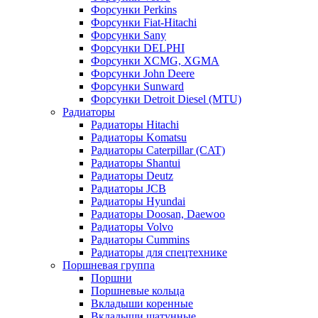
Форсунки Perkins
Форсунки Fiat-Hitachi
Форсунки Sany
Форсунки DELPHI
Форсунки XCMG, XGMA
Форсунки John Deere
Форсунки Sunward
Форсунки Detroit Diesel (MTU)
Радиаторы
Радиаторы Hitachi
Радиаторы Komatsu
Радиаторы Caterpillar (CAT)
Радиаторы Shantui
Радиаторы Deutz
Радиаторы JCB
Радиаторы Hyundai
Радиаторы Doosan, Daewoo
Радиаторы Volvo
Радиаторы Cummins
Радиаторы для спецтехнике
Поршневая группа
Поршни
Поршневые кольца
Вкладыши коренные
Вкладыши шатунные