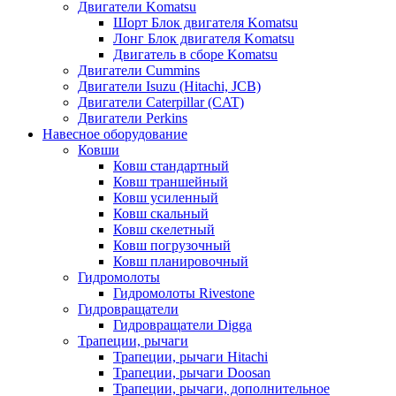
Двигатели Komatsu
Шорт Блок двигателя Komatsu
Лонг Блок двигателя Komatsu
Двигатель в сборе Komatsu
Двигатели Cummins
Двигатели Isuzu (Hitachi, JCB)
Двигатели Caterpillar (CAT)
Двигатели Perkins
Навесное оборудование
Ковши
Ковш стандартный
Ковш траншейный
Ковш усиленный
Ковш скальный
Ковш скелетный
Ковш погрузочный
Ковш планировочный
Гидромолоты
Гидромолоты Rivestone
Гидровращатели
Гидровращатели Digga
Трапеции, рычаги
Трапеции, рычаги Hitachi
Трапеции, рычаги Doosan
Трапеции, рычаги, дополнительное