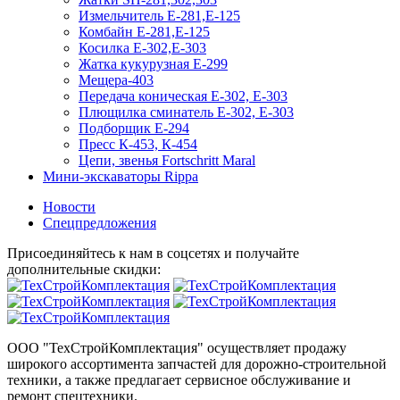
Измельчитель Е-281,Е-125
Комбайн Е-281,Е-125
Косилка Е-302,Е-303
Жатка кукурузная Е-299
Мещера-403
Передача коническая Е-302, Е-303
Плющилка сминатель Е-302, Е-303
Подборщик Е-294
Пресс К-453, К-454
Цепи, звенья Fortschritt Maral
Мини-экскаваторы Rippa
Новости
Спецпредложения
Присоединяйтесь к нам в соцсетях и получайте
дополнительные скидки:
ООО "ТехСтройКомплектация" осуществляет продажу
широкого ассортимента запчастей для дорожно-строительной
техники, а также предлагает сервисное обслуживание и
ремонт спецтехники.