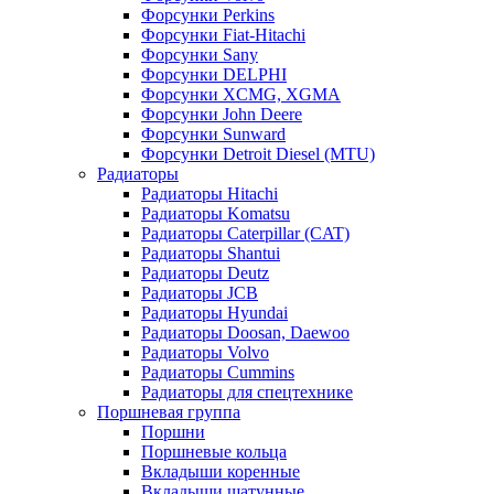
Форсунки Perkins
Форсунки Fiat-Hitachi
Форсунки Sany
Форсунки DELPHI
Форсунки XCMG, XGMA
Форсунки John Deere
Форсунки Sunward
Форсунки Detroit Diesel (MTU)
Радиаторы
Радиаторы Hitachi
Радиаторы Komatsu
Радиаторы Caterpillar (CAT)
Радиаторы Shantui
Радиаторы Deutz
Радиаторы JCB
Радиаторы Hyundai
Радиаторы Doosan, Daewoo
Радиаторы Volvo
Радиаторы Cummins
Радиаторы для спецтехнике
Поршневая группа
Поршни
Поршневые кольца
Вкладыши коренные
Вкладыши шатунные