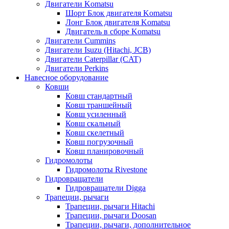
Двигатели Komatsu
Шорт Блок двигателя Komatsu
Лонг Блок двигателя Komatsu
Двигатель в сборе Komatsu
Двигатели Cummins
Двигатели Isuzu (Hitachi, JCB)
Двигатели Caterpillar (CAT)
Двигатели Perkins
Навесное оборудование
Ковши
Ковш стандартный
Ковш траншейный
Ковш усиленный
Ковш скальный
Ковш скелетный
Ковш погрузочный
Ковш планировочный
Гидромолоты
Гидромолоты Rivestone
Гидровращатели
Гидровращатели Digga
Трапеции, рычаги
Трапеции, рычаги Hitachi
Трапеции, рычаги Doosan
Трапеции, рычаги, дополнительное