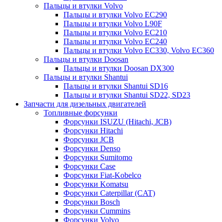
Пальцы и втулки Volvo
Пальцы и втулки Volvo EC290
Пальцы и втулки Volvo L90F
Пальцы и втулки Volvo EC210
Пальцы и втулки Volvo EC240
Пальцы и втулки Volvo EC330, Volvo EC360
Пальцы и втулки Doosan
Пальцы и втулки Doosan DX300
Пальцы и втулки Shantui
Пальцы и втулки Shantui SD16
Пальцы и втулки Shantui SD22, SD23
Запчасти для дизельных двигателей
Топливные форсунки
Форсунки ISUZU (Hitachi, JCB)
Форсунки Hitachi
Форсунки JCB
Форсунки Denso
Форсунки Sumitomo
Форсунки Case
Форсунки Fiat-Kobelco
Форсунки Komatsu
Форсунки Caterpillar (CAT)
Форсунки Bosch
Форсунки Cummins
Форсунки Volvo