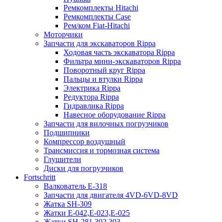
Ремкомплекты Hitachi
Ремкомплекты Case
Рем/ком Fiat-Hitachi
Моторчики
Запчасти для экскаваторов Rippa
Ходовая часть экскаватора Rippa
Фильтра мини-экскаваторов Rippa
Поворотный круг Rippa
Пальцы и втулки Rippa
Электрика Rippa
Редуктора Rippa
Гидравлика Rippa
Навесное оборудование Rippa
Запчасти для вилочных погрузчиков
Подшипники
Компрессор воздушный
Трансмиссия и тормозная система
Глушители
Диски для погрузчиков
Fortschritt
Валкователь Е-318
Запчасти для двигателя 4VD-6VD-8VD
Жатка SH-309
Жатки Е-042,Е-023,Е-025
Жатки SH-281,302,303