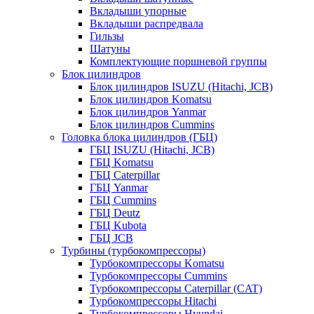
Вкладыши упорные
Вкладыши распредвала
Гильзы
Шатуны
Комплектующие поршневой группы
Блок цилиндров
Блок цилиндров ISUZU (Hitachi, JCB)
Блок цилиндров Komatsu
Блок цилиндров Yanmar
Блок цилиндров Cummins
Головка блока цилиндров (ГБЦ)
ГБЦ ISUZU (Hitachi, JCB)
ГБЦ Komatsu
ГБЦ Caterpillar
ГБЦ Yanmar
ГБЦ Cummins
ГБЦ Deutz
ГБЦ Kubota
ГБЦ JCB
Турбины (турбокомпрессоры)
Турбокомпрессоры Komatsu
Турбокомпрессоры Cummins
Турбокомпрессоры Caterpillar (CAT)
Турбокомпрессоры Hitachi
Турбокомпрессоры Hyundai