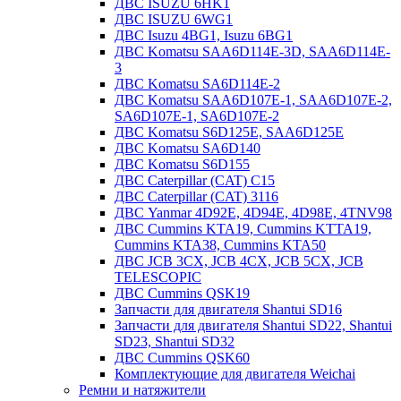
ДВС ISUZU 6HK1
ДВС ISUZU 6WG1
ДВС Isuzu 4BG1, Isuzu 6BG1
ДВС Komatsu SAA6D114E-3D, SAA6D114E-
3
ДВС Komatsu SA6D114E-2
ДВС Komatsu SAA6D107E-1, SAA6D107E-2,
SA6D107E-1, SA6D107E-2
ДВС Komatsu S6D125E, SAA6D125E
ДВС Komatsu SA6D140
ДВС Komatsu S6D155
ДВС Caterpillar (CAT) C15
ДВС Caterpillar (CAT) 3116
ДВС Yanmar 4D92E, 4D94E, 4D98E, 4TNV98
ДВС Cummins KTA19, Cummins KTTA19,
Cummins KTA38, Cummins KTA50
ДВС JCB 3CX, JCB 4CX, JCB 5CX, JCB
TELESCOPIC
ДВС Cummins QSK19
Запчасти для двигателя Shantui SD16
Запчасти для двигателя Shantui SD22, Shantui
SD23, Shantui SD32
ДВС Cummins QSK60
Комплектующие для двигателя Weichai
Ремни и натяжители