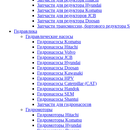
Запчасти для редуктора Hyundai
Запчасти для редуктора Komatsu
Запчасти для редукторов JCB
Запчасти для редуктора Doosan
Запчасти трансмиссии, бортового редуктора S
Гидравлика
Гидравлические насосы
Гидронасосы Komatsu
Гидронасосы Hitachi
Гидронасосы Volvo
Гидронасосы JCB
Гидронасосы Hyundai
Гидронасосы Doosan
Гидронасосы Kawasaki
Гидронасосы HPV
Гидронасосы Caterpillar (CAT)
Гидронасосы Handok
Гидронасосы SEM
Гидронасосы Shantui
Запчасти для гидронасосов
Гидромоторы
Гидромоторы Hitachi
Гидромоторы Komatsu
Гидромоторы Hyundai