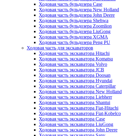
Ходовая часть бульдозера Case
Ходовая часть бульдозера New Holland
Ходовая часть бульдозера John Deere
Ходовая часть бульдозера Shehwa
Ходовая часть бульдозера Zoomlion
Ходовая часть бульдозера LiuGong
Ходовая часть бульдозера XGMA
Ходовая часть бульдозера Peng PU
Ходовая часть для экскаваторов
Ходовая часть экскаватора Hitachi
Ходовая часть экскаватора Komatsu
Ходовая часть экскаватора Volvo
Ходовая часть экскаватора JCB
Ходовая часть экскаватора Doosan
Ходовая часть экскаватора Hyundai
Ходовая часть экскаватора Caterpillar
Ходовая часть экскаватора New Holland
Ходовая часть экскаватора Liebherr
Ходовая часть экскаватора Shantui
Ходовая часть экскаватора Fiat-Hitachi
Ходовая часть экскаватора Fiat-Kobelco
Ходовая часть экскаватора Case
Ходовая часть экскаватора LiuGong
Ходовая часть экскаватора John Deere
Ходовая часть экскаватора Sany