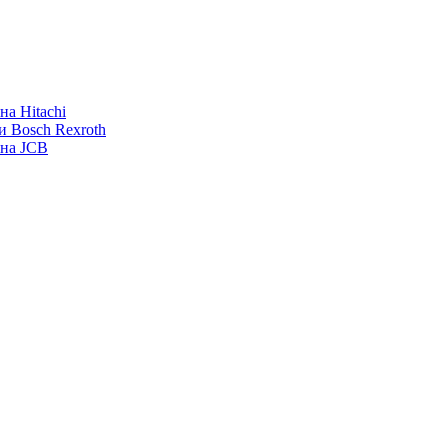
а Hitachi
и Bosch Rexroth
ана JCB