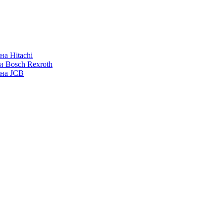
а Hitachi
и Bosch Rexroth
ана JCB