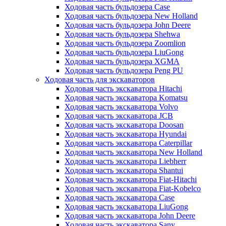
Ходовая часть бульдозера Case
Ходовая часть бульдозера New Holland
Ходовая часть бульдозера John Deere
Ходовая часть бульдозера Shehwa
Ходовая часть бульдозера Zoomlion
Ходовая часть бульдозера LiuGong
Ходовая часть бульдозера XGMA
Ходовая часть бульдозера Peng PU
Ходовая часть для экскаваторов
Ходовая часть экскаватора Hitachi
Ходовая часть экскаватора Komatsu
Ходовая часть экскаватора Volvo
Ходовая часть экскаватора JCB
Ходовая часть экскаватора Doosan
Ходовая часть экскаватора Hyundai
Ходовая часть экскаватора Caterpillar
Ходовая часть экскаватора New Holland
Ходовая часть экскаватора Liebherr
Ходовая часть экскаватора Shantui
Ходовая часть экскаватора Fiat-Hitachi
Ходовая часть экскаватора Fiat-Kobelco
Ходовая часть экскаватора Case
Ходовая часть экскаватора LiuGong
Ходовая часть экскаватора John Deere
Ходовая часть экскаватора Sany