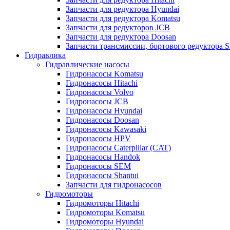
Запчасти для редуктора Hyundai
Запчасти для редуктора Komatsu
Запчасти для редукторов JCB
Запчасти для редуктора Doosan
Запчасти трансмиссии, бортового редуктора S
Гидравлика
Гидравлические насосы
Гидронасосы Komatsu
Гидронасосы Hitachi
Гидронасосы Volvo
Гидронасосы JCB
Гидронасосы Hyundai
Гидронасосы Doosan
Гидронасосы Kawasaki
Гидронасосы HPV
Гидронасосы Caterpillar (CAT)
Гидронасосы Handok
Гидронасосы SEM
Гидронасосы Shantui
Запчасти для гидронасосов
Гидромоторы
Гидромоторы Hitachi
Гидромоторы Komatsu
Гидромоторы Hyundai