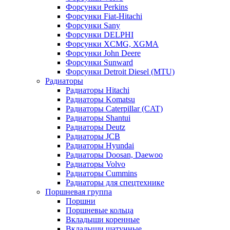
Форсунки Perkins
Форсунки Fiat-Hitachi
Форсунки Sany
Форсунки DELPHI
Форсунки XCMG, XGMA
Форсунки John Deere
Форсунки Sunward
Форсунки Detroit Diesel (MTU)
Радиаторы
Радиаторы Hitachi
Радиаторы Komatsu
Радиаторы Caterpillar (CAT)
Радиаторы Shantui
Радиаторы Deutz
Радиаторы JCB
Радиаторы Hyundai
Радиаторы Doosan, Daewoo
Радиаторы Volvo
Радиаторы Cummins
Радиаторы для спецтехнике
Поршневая группа
Поршни
Поршневые кольца
Вкладыши коренные
Вкладыши шатунные