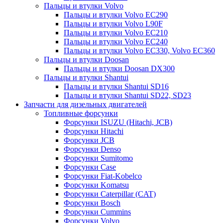
Пальцы и втулки Volvo
Пальцы и втулки Volvo EC290
Пальцы и втулки Volvo L90F
Пальцы и втулки Volvo EC210
Пальцы и втулки Volvo EC240
Пальцы и втулки Volvo EC330, Volvo EC360
Пальцы и втулки Doosan
Пальцы и втулки Doosan DX300
Пальцы и втулки Shantui
Пальцы и втулки Shantui SD16
Пальцы и втулки Shantui SD22, SD23
Запчасти для дизельных двигателей
Топливные форсунки
Форсунки ISUZU (Hitachi, JCB)
Форсунки Hitachi
Форсунки JCB
Форсунки Denso
Форсунки Sumitomo
Форсунки Case
Форсунки Fiat-Kobelco
Форсунки Komatsu
Форсунки Caterpillar (CAT)
Форсунки Bosch
Форсунки Cummins
Форсунки Volvo