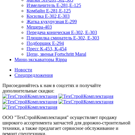
Измельчитель Е-281,Е-125
Комбайн Е-281,Е-125
Косилка Е-302,Е-303
Жатка кукурузная Е-299
Мещера-403
Передача коническая Е-302, Е-303
Плющилка сминатель Е-302, Е-303
Подборщик Е-294
Пресс К-453, К-454
Цепи, звенья Fortschritt Maral
Мини-экскаваторы Rippa
Новости
Спецпредложения
Присоединяйтесь к нам в соцсетях и получайте
дополнительные скидки:
ООО "ТехСтройКомплектация" осуществляет продажу
широкого ассортимента запчастей для дорожно-строительной
техники, а также предлагает сервисное обслуживание и
ремонт спецтехники.