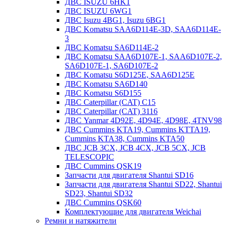
ДВС ISUZU 6HK1
ДВС ISUZU 6WG1
ДВС Isuzu 4BG1, Isuzu 6BG1
ДВС Komatsu SAA6D114E-3D, SAA6D114E-
3
ДВС Komatsu SA6D114E-2
ДВС Komatsu SAA6D107E-1, SAA6D107E-2,
SA6D107E-1, SA6D107E-2
ДВС Komatsu S6D125E, SAA6D125E
ДВС Komatsu SA6D140
ДВС Komatsu S6D155
ДВС Caterpillar (CAT) C15
ДВС Caterpillar (CAT) 3116
ДВС Yanmar 4D92E, 4D94E, 4D98E, 4TNV98
ДВС Cummins KTA19, Cummins KTTA19,
Cummins KTA38, Cummins KTA50
ДВС JCB 3CX, JCB 4CX, JCB 5CX, JCB
TELESCOPIC
ДВС Cummins QSK19
Запчасти для двигателя Shantui SD16
Запчасти для двигателя Shantui SD22, Shantui
SD23, Shantui SD32
ДВС Cummins QSK60
Комплектующие для двигателя Weichai
Ремни и натяжители