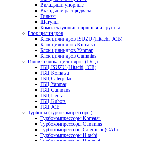
Вкладыши упорные
Вкладыши распредвала
Гильзы
Шатуны
Комплектующие поршневой группы
Блок цилиндров
Блок цилиндров ISUZU (Hitachi, JCB)
Блок цилиндров Komatsu
Блок цилиндров Yanmar
Блок цилиндров Cummins
Головка блока цилиндров (ГБЦ)
ГБЦ ISUZU (Hitachi, JCB)
ГБЦ Komatsu
ГБЦ Caterpillar
ГБЦ Yanmar
ГБЦ Cummins
ГБЦ Deutz
ГБЦ Kubota
ГБЦ JCB
Турбины (турбокомпрессоры)
Турбокомпрессоры Komatsu
Турбокомпрессоры Cummins
Турбокомпрессоры Caterpillar (CAT)
Турбокомпрессоры Hitachi
Турбокомпрессоры Hyundai