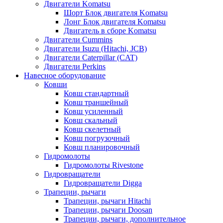
Двигатели Komatsu
Шорт Блок двигателя Komatsu
Лонг Блок двигателя Komatsu
Двигатель в сборе Komatsu
Двигатели Cummins
Двигатели Isuzu (Hitachi, JCB)
Двигатели Caterpillar (CAT)
Двигатели Perkins
Навесное оборудование
Ковши
Ковш стандартный
Ковш траншейный
Ковш усиленный
Ковш скальный
Ковш скелетный
Ковш погрузочный
Ковш планировочный
Гидромолоты
Гидромолоты Rivestone
Гидровращатели
Гидровращатели Digga
Трапеции, рычаги
Трапеции, рычаги Hitachi
Трапеции, рычаги Doosan
Трапеции, рычаги, дополнительное