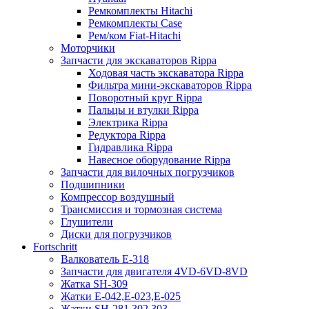
Ремкомплекты Hitachi
Ремкомплекты Case
Рем/ком Fiat-Hitachi
Моторчики
Запчасти для экскаваторов Rippa
Ходовая часть экскаватора Rippa
Фильтра мини-экскаваторов Rippa
Поворотный круг Rippa
Пальцы и втулки Rippa
Электрика Rippa
Редуктора Rippa
Гидравлика Rippa
Навесное оборудование Rippa
Запчасти для вилочных погрузчиков
Подшипники
Компрессор воздушный
Трансмиссия и тормозная система
Глушители
Диски для погрузчиков
Fortschritt
Валкователь Е-318
Запчасти для двигателя 4VD-6VD-8VD
Жатка SH-309
Жатки Е-042,Е-023,Е-025
Жатки SH-281,302,303