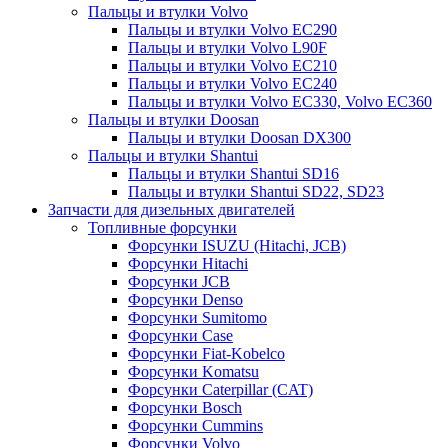
Пальцы и втулки Volvo
Пальцы и втулки Volvo EC290
Пальцы и втулки Volvo L90F
Пальцы и втулки Volvo EC210
Пальцы и втулки Volvo EC240
Пальцы и втулки Volvo EC330, Volvo EC360
Пальцы и втулки Doosan
Пальцы и втулки Doosan DX300
Пальцы и втулки Shantui
Пальцы и втулки Shantui SD16
Пальцы и втулки Shantui SD22, SD23
Запчасти для дизельных двигателей
Топливные форсунки
Форсунки ISUZU (Hitachi, JCB)
Форсунки Hitachi
Форсунки JCB
Форсунки Denso
Форсунки Sumitomo
Форсунки Case
Форсунки Fiat-Kobelco
Форсунки Komatsu
Форсунки Caterpillar (CAT)
Форсунки Bosch
Форсунки Cummins
Форсунки Volvo