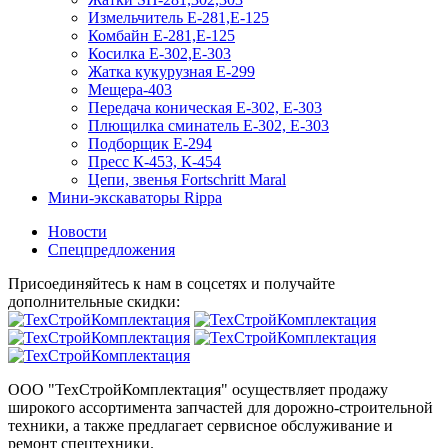
Измельчитель Е-281,Е-125
Комбайн Е-281,Е-125
Косилка Е-302,Е-303
Жатка кукурузная Е-299
Мещера-403
Передача коническая Е-302, Е-303
Плющилка сминатель Е-302, Е-303
Подборщик Е-294
Пресс К-453, К-454
Цепи, звенья Fortschritt Maral
Мини-экскаваторы Rippa
Новости
Спецпредложения
Присоединяйтесь к нам в соцсетях и получайте
дополнительные скидки:
ООО "ТехСтройКомплектация" осуществляет продажу
широкого ассортимента запчастей для дорожно-строительной
техники, а также предлагает сервисное обслуживание и
ремонт спецтехники.