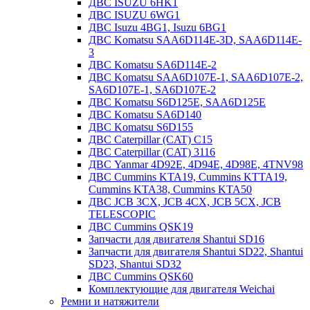
ДВС ISUZU 6HK1
ДВС ISUZU 6WG1
ДВС Isuzu 4BG1, Isuzu 6BG1
ДВС Komatsu SAA6D114E-3D, SAA6D114E-
3
ДВС Komatsu SA6D114E-2
ДВС Komatsu SAA6D107E-1, SAA6D107E-2,
SA6D107E-1, SA6D107E-2
ДВС Komatsu S6D125E, SAA6D125E
ДВС Komatsu SA6D140
ДВС Komatsu S6D155
ДВС Caterpillar (CAT) C15
ДВС Caterpillar (CAT) 3116
ДВС Yanmar 4D92E, 4D94E, 4D98E, 4TNV98
ДВС Cummins KTA19, Cummins KTTA19,
Cummins KTA38, Cummins KTA50
ДВС JCB 3CX, JCB 4CX, JCB 5CX, JCB
TELESCOPIC
ДВС Cummins QSK19
Запчасти для двигателя Shantui SD16
Запчасти для двигателя Shantui SD22, Shantui
SD23, Shantui SD32
ДВС Cummins QSK60
Комплектующие для двигателя Weichai
Ремни и натяжители