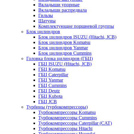
Вкладыши упорные
Вкладыши распредвала
Гильзы
Шатуны
Комплектующие поршневой группы
Блок цилиндров
Блок цилиндров ISUZU (Hitachi, JCB)
Блок цилиндров Komatsu
Блок цилиндров Yanmar
Блок цилиндров Cummins
Головка блока цилиндров (ГБЦ)
ГБЦ ISUZU (Hitachi, JCB)
ГБЦ Komatsu
ГБЦ Caterpillar
ГБЦ Yanmar
ГБЦ Cummins
ГБЦ Deutz
ГБЦ Kubota
ГБЦ JCB
Турбины (турбокомпрессоры)
Турбокомпрессоры Komatsu
Турбокомпрессоры Cummins
Турбокомпрессоры Caterpillar (CAT)
Турбокомпрессоры Hitachi
Турбокомпрессоры Hyundai