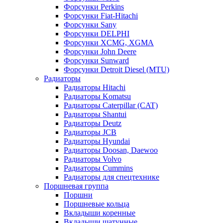
Форсунки Perkins
Форсунки Fiat-Hitachi
Форсунки Sany
Форсунки DELPHI
Форсунки XCMG, XGMA
Форсунки John Deere
Форсунки Sunward
Форсунки Detroit Diesel (MTU)
Радиаторы
Радиаторы Hitachi
Радиаторы Komatsu
Радиаторы Caterpillar (CAT)
Радиаторы Shantui
Радиаторы Deutz
Радиаторы JCB
Радиаторы Hyundai
Радиаторы Doosan, Daewoo
Радиаторы Volvo
Радиаторы Cummins
Радиаторы для спецтехнике
Поршневая группа
Поршни
Поршневые кольца
Вкладыши коренные
Вкладыши шатунные