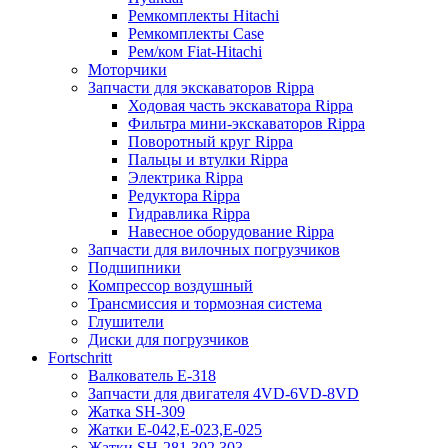
Ремкомплекты Hitachi
Ремкомплекты Case
Рем/ком Fiat-Hitachi
Моторчики
Запчасти для экскаваторов Rippa
Ходовая часть экскаватора Rippa
Фильтра мини-экскаваторов Rippa
Поворотный круг Rippa
Пальцы и втулки Rippa
Электрика Rippa
Редуктора Rippa
Гидравлика Rippa
Навесное оборудование Rippa
Запчасти для вилочных погрузчиков
Подшипники
Компрессор воздушный
Трансмиссия и тормозная система
Глушители
Диски для погрузчиков
Fortschritt
Валкователь Е-318
Запчасти для двигателя 4VD-6VD-8VD
Жатка SH-309
Жатки Е-042,Е-023,Е-025
Жатки SH-281,302,303