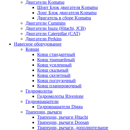
Двигатели Komatsu
Шорт Блок двигателя Komatsu
Лонг Блок двигателя Komatsu
Двигатель в сборе Komatsu
Двигатели Cummins
Двигатели Isuzu (Hitachi, JCB)
Двигатели Caterpillar (CAT)
Двигатели Perkins
Навесное оборудование
Ковши
Ковш стандартный
Ковш траншейный
Ковш усиленный
Ковш скальный
Ковш скелетный
Ковш погрузочный
Ковш планировочный
Гидромолоты
Гидромолоты Rivestone
Гидровращатели
Гидровращатели Digga
Трапеции, рычаги
Трапеции, рычаги Hitachi
Трапеции, рычаги Doosan
Трапеции, рычаги, дополнительное