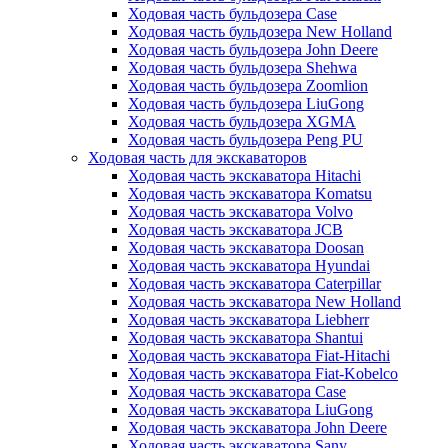
Ходовая часть бульдозера Case
Ходовая часть бульдозера New Holland
Ходовая часть бульдозера John Deere
Ходовая часть бульдозера Shehwa
Ходовая часть бульдозера Zoomlion
Ходовая часть бульдозера LiuGong
Ходовая часть бульдозера XGMA
Ходовая часть бульдозера Peng PU
Ходовая часть для экскаваторов
Ходовая часть экскаватора Hitachi
Ходовая часть экскаватора Komatsu
Ходовая часть экскаватора Volvo
Ходовая часть экскаватора JCB
Ходовая часть экскаватора Doosan
Ходовая часть экскаватора Hyundai
Ходовая часть экскаватора Caterpillar
Ходовая часть экскаватора New Holland
Ходовая часть экскаватора Liebherr
Ходовая часть экскаватора Shantui
Ходовая часть экскаватора Fiat-Hitachi
Ходовая часть экскаватора Fiat-Kobelco
Ходовая часть экскаватора Case
Ходовая часть экскаватора LiuGong
Ходовая часть экскаватора John Deere
Ходовая часть экскаватора Sany