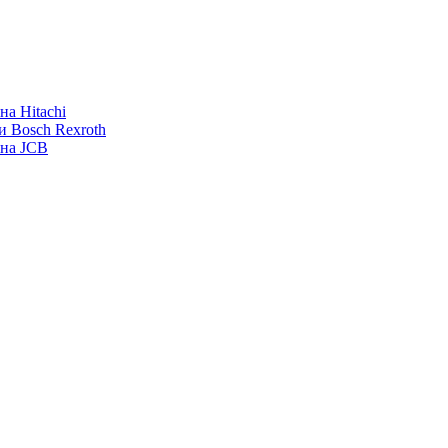
а Hitachi
и Bosch Rexroth
ана JCB