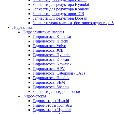
Запчасти для редуктора Hyundai
Запчасти для редуктора Komatsu
Запчасти для редукторов JCB
Запчасти для редуктора Doosan
Запчасти трансмиссии, бортового редуктора S
Гидравлика
Гидравлические насосы
Гидронасосы Komatsu
Гидронасосы Hitachi
Гидронасосы Volvo
Гидронасосы JCB
Гидронасосы Hyundai
Гидронасосы Doosan
Гидронасосы Kawasaki
Гидронасосы HPV
Гидронасосы Caterpillar (CAT)
Гидронасосы Handok
Гидронасосы SEM
Гидронасосы Shantui
Запчасти для гидронасосов
Гидромоторы
Гидромоторы Hitachi
Гидромоторы Komatsu
Гидромоторы Hyundai