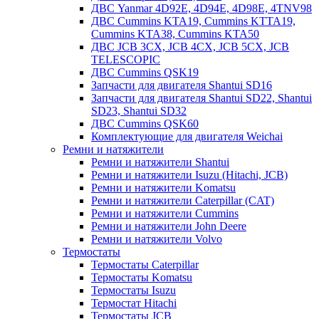
ДВС Yanmar 4D92E, 4D94E, 4D98E, 4TNV98
ДВС Cummins KTA19, Cummins KTTA19,
Cummins KTA38, Cummins KTA50
ДВС JCB 3CX, JCB 4CX, JCB 5CX, JCB
TELESCOPIC
ДВС Cummins QSK19
Запчасти для двигателя Shantui SD16
Запчасти для двигателя Shantui SD22, Shantui
SD23, Shantui SD32
ДВС Cummins QSK60
Комплектующие для двигателя Weichai
Ремни и натяжители
Ремни и натяжители Shantui
Ремни и натяжители Isuzu (Hitachi, JCB)
Ремни и натяжители Komatsu
Ремни и натяжители Caterpillar (CAT)
Ремни и натяжители Cummins
Ремни и натяжители John Deere
Ремни и натяжители Volvo
Термостаты
Термостаты Caterpillar
Термостаты Komatsu
Термостаты Isuzu
Термостат Hitachi
Термостаты JCB