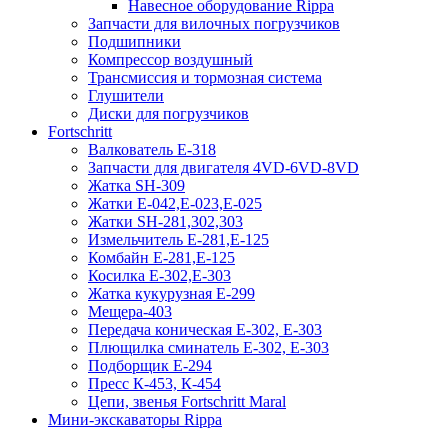
Навесное оборудование Rippa
Запчасти для вилочных погрузчиков
Подшипники
Компрессор воздушный
Трансмиссия и тормозная система
Глушители
Диски для погрузчиков
Fortschritt
Валкователь Е-318
Запчасти для двигателя 4VD-6VD-8VD
Жатка SH-309
Жатки Е-042,Е-023,Е-025
Жатки SH-281,302,303
Измельчитель Е-281,Е-125
Комбайн Е-281,Е-125
Косилка Е-302,Е-303
Жатка кукурузная Е-299
Мещера-403
Передача коническая Е-302, Е-303
Плющилка сминатель Е-302, Е-303
Подборщик Е-294
Пресс К-453, К-454
Цепи, звенья Fortschritt Maral
Мини-экскаваторы Rippa