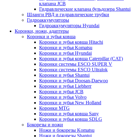
клапана JCB
Гидравлические клапана бульдозера Shantui
Шланги РВД и гидравлические трубки
Гидроаккумуляторы
Гидроаккумуляторы Hyundai
Коронки, ножи, адаптеры
Коронки и зубья ковша
Коронки и зубья ковша Hitachi
Коронки и зубья Komatsu
Коронки и зубья Hyundai
Коронки и зубья ковша Caterpillar (CAT)
Коронки системы ESCO SUPER V
Коронки системы ESCO Ultralok
Коронки и зубья Shantui
Коронки и зубья Doosan-Daewoo
Коронки и зубья Liebherr
Коронки и зубья JCB
Коронки и зубья Volvo
Коронки и зубья New Holland
Коронки MTG
Коронки и зубья ковша Sany
Коронки и зубья ковша SDLG
Бокорезы и ножи
Ножи и бокорезы Komatsu
Ножи и бокорезы Shantui