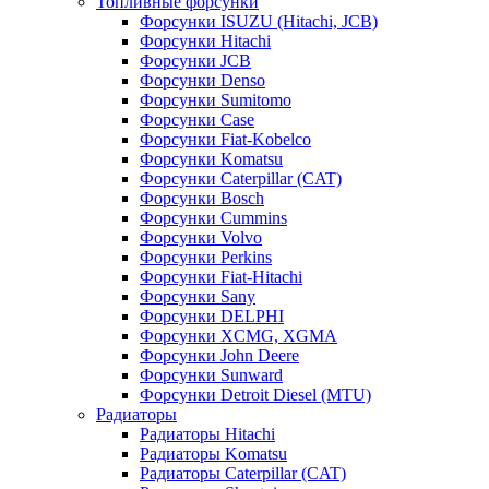
Топливные форсунки
Форсунки ISUZU (Hitachi, JCB)
Форсунки Hitachi
Форсунки JCB
Форсунки Denso
Форсунки Sumitomo
Форсунки Case
Форсунки Fiat-Kobelco
Форсунки Komatsu
Форсунки Caterpillar (CAT)
Форсунки Bosch
Форсунки Cummins
Форсунки Volvo
Форсунки Perkins
Форсунки Fiat-Hitachi
Форсунки Sany
Форсунки DELPHI
Форсунки XCMG, XGMA
Форсунки John Deere
Форсунки Sunward
Форсунки Detroit Diesel (MTU)
Радиаторы
Радиаторы Hitachi
Радиаторы Komatsu
Радиаторы Caterpillar (CAT)