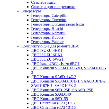
Стартера Isuzu
Стартера для спецтехники
Генераторы
Генераторы Caterpillar
Генераторы Cummins
Генераторы для двигателя Isuzu
Генераторы Hitachi
Генераторы Komatsu
Генераторы Kubota
Генераторы Yanmar
Комплектующие для ремонта ДВС
ДВС ISUZU 4HK1
ДВС ISUZU 6HK1
ДВС ISUZU 6WG1
ДВС Isuzu 4BG1, Isuzu 6BG1
ДВС Komatsu SAA6D114E-3D, SAA6D114E-
3
ДВС Komatsu SA6D114E-2
ДВС Komatsu SAA6D107E-1, SAA6D107E-2,
SA6D107E-1, SA6D107E-2
ДВС Komatsu S6D125E, SAA6D125E
ДВС Komatsu SA6D140
ДВС Komatsu S6D155
ДВС Caterpillar (CAT) C15
ДВС Caterpillar (CAT) 3116