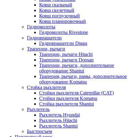
Ковш скальный
Ковш скелетный
Ковш погрузочный
Ковш планировочный
Гидромолоты
Гидромолоты Rivestone
Гидровращатели
Гидровращатели Digga
Трапеции, рычаги
Трапеции, рычаги Hitachi
Трапеции, рычаги Doosan
Трапеции, рычаги, дополнительное
оборудование Shantui
Трапеция, рычаги, рамы, дополнительное
оборудование Komatsu
Стойка рыхлителя
Стойки рыхлителя Caterpillar (CAT)
Стойки рыхлителя Komatsu
Стойка рыхлителя Shantui
Рыхлитель
Рыхлитель Hyundai
Рыхлитель Hitachi
Рыхлитель Shantui
Быстросъем
Поворотный круг