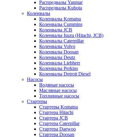
Распредвалы Yanmar
Распредвалы Kubota
Коленвалы
Коленвалы Komatsu
Коленвалы Cummins
Коленвалы JCB
Коленвалы Isuzu (Hitachi, JCB)
Коленвалы Caterpillar
Коленвалы Volvo
Коленвалы Doosan
Коленвалы Deutz
Коленвалы Liebherr
Коленвалы Perkins
Коленвалы Detroit Diesel
Насосы
Водяные насосы
Масляные насосы
Топливные насосы
Стартеры
Стартеры Komatsu
Стартера Hitachi
Стартера JCB
Стартера Caterpillar
Стартера Daewoo
Стартера Doosan