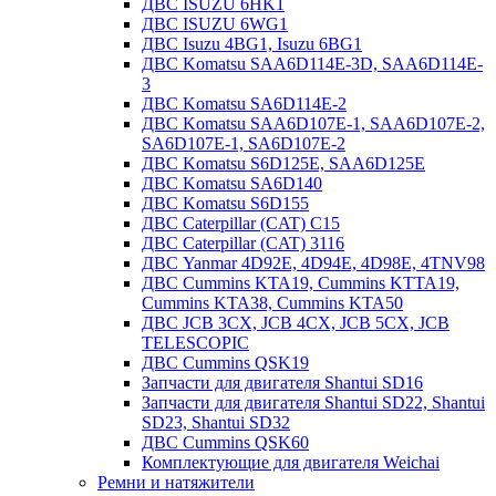
ДВС ISUZU 6HK1
ДВС ISUZU 6WG1
ДВС Isuzu 4BG1, Isuzu 6BG1
ДВС Komatsu SAA6D114E-3D, SAA6D114E-
3
ДВС Komatsu SA6D114E-2
ДВС Komatsu SAA6D107E-1, SAA6D107E-2,
SA6D107E-1, SA6D107E-2
ДВС Komatsu S6D125E, SAA6D125E
ДВС Komatsu SA6D140
ДВС Komatsu S6D155
ДВС Caterpillar (CAT) C15
ДВС Caterpillar (CAT) 3116
ДВС Yanmar 4D92E, 4D94E, 4D98E, 4TNV98
ДВС Cummins KTA19, Cummins KTTA19,
Cummins KTA38, Cummins KTA50
ДВС JCB 3CX, JCB 4CX, JCB 5CX, JCB
TELESCOPIC
ДВС Cummins QSK19
Запчасти для двигателя Shantui SD16
Запчасти для двигателя Shantui SD22, Shantui
SD23, Shantui SD32
ДВС Cummins QSK60
Комплектующие для двигателя Weichai
Ремни и натяжители