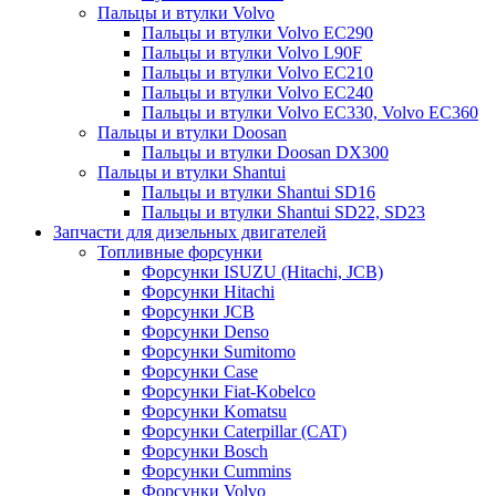
Пальцы и втулки Volvo
Пальцы и втулки Volvo EC290
Пальцы и втулки Volvo L90F
Пальцы и втулки Volvo EC210
Пальцы и втулки Volvo EC240
Пальцы и втулки Volvo EC330, Volvo EC360
Пальцы и втулки Doosan
Пальцы и втулки Doosan DX300
Пальцы и втулки Shantui
Пальцы и втулки Shantui SD16
Пальцы и втулки Shantui SD22, SD23
Запчасти для дизельных двигателей
Топливные форсунки
Форсунки ISUZU (Hitachi, JCB)
Форсунки Hitachi
Форсунки JCB
Форсунки Denso
Форсунки Sumitomo
Форсунки Case
Форсунки Fiat-Kobelco
Форсунки Komatsu
Форсунки Caterpillar (CAT)
Форсунки Bosch
Форсунки Cummins
Форсунки Volvo