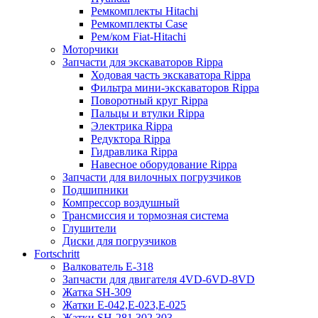
Ремкомплекты Hitachi
Ремкомплекты Case
Рем/ком Fiat-Hitachi
Моторчики
Запчасти для экскаваторов Rippa
Ходовая часть экскаватора Rippa
Фильтра мини-экскаваторов Rippa
Поворотный круг Rippa
Пальцы и втулки Rippa
Электрика Rippa
Редуктора Rippa
Гидравлика Rippa
Навесное оборудование Rippa
Запчасти для вилочных погрузчиков
Подшипники
Компрессор воздушный
Трансмиссия и тормозная система
Глушители
Диски для погрузчиков
Fortschritt
Валкователь Е-318
Запчасти для двигателя 4VD-6VD-8VD
Жатка SH-309
Жатки Е-042,Е-023,Е-025
Жатки SH-281,302,303