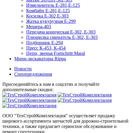
Измельчитель Е-281,Е-125
Комбайн Е-281,Е-125
Косилка Е-302,Е-303
Жатка кукурузная Е-299
Мещера-403
Передача коническая Е-302, Е-303
Плющилка сминатель Е-302, Е-303
Подборщик Е-294
Пресс К-453, К-454
Цепи, звенья Fortschritt Maral
Мини-экскаваторы Rippa
Новости
Спецпредложения
Присоединяйтесь к нам в соцсетях и получайте
дополнительные скидки:
ООО "ТехСтройКомплектация" осуществляет продажу
широкого ассортимента запчастей для дорожно-строительной
техники, а также предлагает сервисное обслуживание и
ремонт спецтехники.