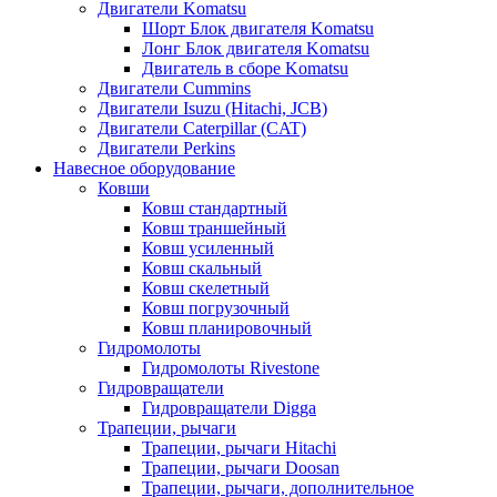
Двигатели Komatsu
Шорт Блок двигателя Komatsu
Лонг Блок двигателя Komatsu
Двигатель в сборе Komatsu
Двигатели Cummins
Двигатели Isuzu (Hitachi, JCB)
Двигатели Caterpillar (CAT)
Двигатели Perkins
Навесное оборудование
Ковши
Ковш стандартный
Ковш траншейный
Ковш усиленный
Ковш скальный
Ковш скелетный
Ковш погрузочный
Ковш планировочный
Гидромолоты
Гидромолоты Rivestone
Гидровращатели
Гидровращатели Digga
Трапеции, рычаги
Трапеции, рычаги Hitachi
Трапеции, рычаги Doosan
Трапеции, рычаги, дополнительное