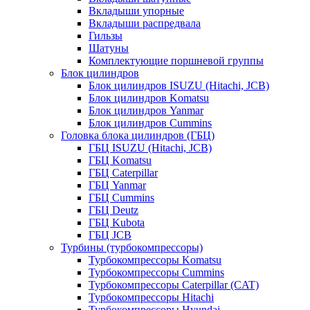
Вкладыши упорные
Вкладыши распредвала
Гильзы
Шатуны
Комплектующие поршневой группы
Блок цилиндров
Блок цилиндров ISUZU (Hitachi, JCB)
Блок цилиндров Komatsu
Блок цилиндров Yanmar
Блок цилиндров Cummins
Головка блока цилиндров (ГБЦ)
ГБЦ ISUZU (Hitachi, JCB)
ГБЦ Komatsu
ГБЦ Caterpillar
ГБЦ Yanmar
ГБЦ Cummins
ГБЦ Deutz
ГБЦ Kubota
ГБЦ JCB
Турбины (турбокомпрессоры)
Турбокомпрессоры Komatsu
Турбокомпрессоры Cummins
Турбокомпрессоры Caterpillar (CAT)
Турбокомпрессоры Hitachi
Турбокомпрессоры Hyundai