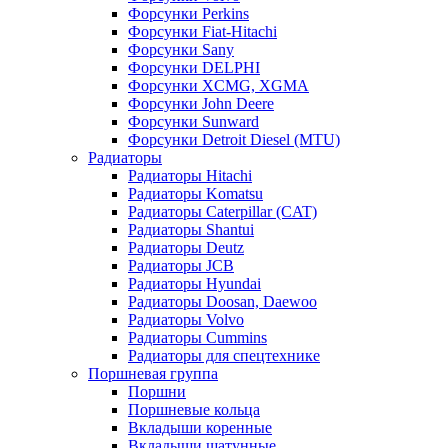
Форсунки Perkins
Форсунки Fiat-Hitachi
Форсунки Sany
Форсунки DELPHI
Форсунки XCMG, XGMA
Форсунки John Deere
Форсунки Sunward
Форсунки Detroit Diesel (MTU)
Радиаторы
Радиаторы Hitachi
Радиаторы Komatsu
Радиаторы Caterpillar (CAT)
Радиаторы Shantui
Радиаторы Deutz
Радиаторы JCB
Радиаторы Hyundai
Радиаторы Doosan, Daewoo
Радиаторы Volvo
Радиаторы Cummins
Радиаторы для спецтехнике
Поршневая группа
Поршни
Поршневые кольца
Вкладыши коренные
Вкладыши шатунные