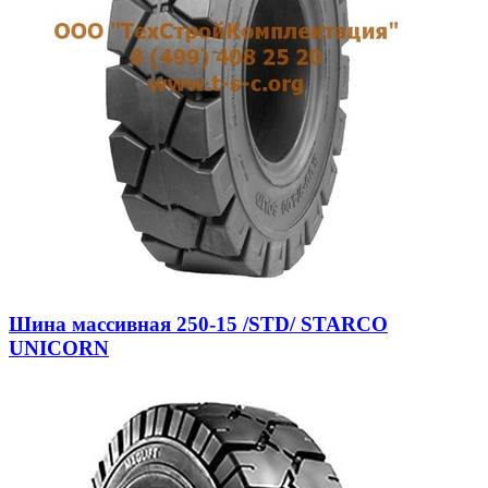
Шина массивная 250-15 /STD/ STARCO
UNICORN