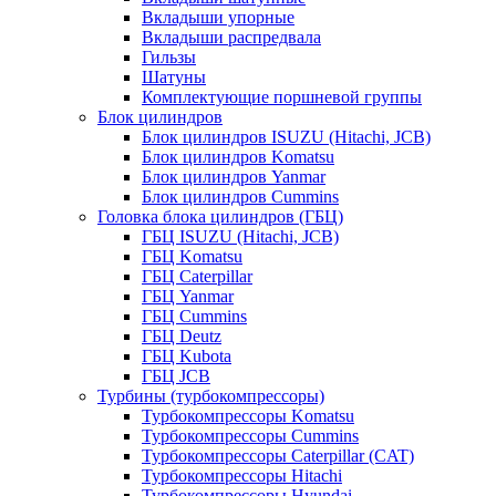
Вкладыши упорные
Вкладыши распредвала
Гильзы
Шатуны
Комплектующие поршневой группы
Блок цилиндров
Блок цилиндров ISUZU (Hitachi, JCB)
Блок цилиндров Komatsu
Блок цилиндров Yanmar
Блок цилиндров Cummins
Головка блока цилиндров (ГБЦ)
ГБЦ ISUZU (Hitachi, JCB)
ГБЦ Komatsu
ГБЦ Caterpillar
ГБЦ Yanmar
ГБЦ Cummins
ГБЦ Deutz
ГБЦ Kubota
ГБЦ JCB
Турбины (турбокомпрессоры)
Турбокомпрессоры Komatsu
Турбокомпрессоры Cummins
Турбокомпрессоры Caterpillar (CAT)
Турбокомпрессоры Hitachi
Турбокомпрессоры Hyundai