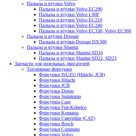
Пальцы и втулки Volvo
Пальцы и втулки Volvo EC290
Пальцы и втулки Volvo L90F
Пальцы и втулки Volvo EC210
Пальцы и втулки Volvo EC240
Пальцы и втулки Volvo EC330, Volvo EC360
Пальцы и втулки Doosan
Пальцы и втулки Doosan DX300
Пальцы и втулки Shantui
Пальцы и втулки Shantui SD16
Пальцы и втулки Shantui SD22, SD23
Запчасти для дизельных двигателей
Топливные форсунки
Форсунки ISUZU (Hitachi, JCB)
Форсунки Hitachi
Форсунки JCB
Форсунки Denso
Форсунки Sumitomo
Форсунки Case
Форсунки Fiat-Kobelco
Форсунки Komatsu
Форсунки Caterpillar (CAT)
Форсунки Bosch
Форсунки Cummins
Форсунки Volvo