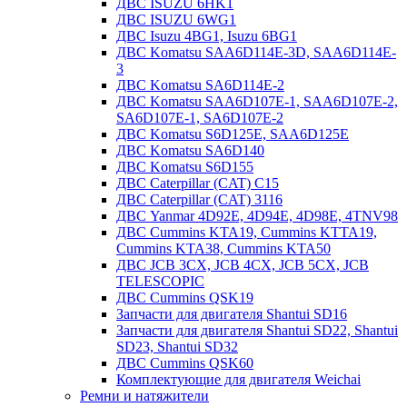
ДВС ISUZU 6HK1
ДВС ISUZU 6WG1
ДВС Isuzu 4BG1, Isuzu 6BG1
ДВС Komatsu SAA6D114E-3D, SAA6D114E-
3
ДВС Komatsu SA6D114E-2
ДВС Komatsu SAA6D107E-1, SAA6D107E-2,
SA6D107E-1, SA6D107E-2
ДВС Komatsu S6D125E, SAA6D125E
ДВС Komatsu SA6D140
ДВС Komatsu S6D155
ДВС Caterpillar (CAT) C15
ДВС Caterpillar (CAT) 3116
ДВС Yanmar 4D92E, 4D94E, 4D98E, 4TNV98
ДВС Cummins KTA19, Cummins KTTA19,
Cummins KTA38, Cummins KTA50
ДВС JCB 3CX, JCB 4CX, JCB 5CX, JCB
TELESCOPIC
ДВС Cummins QSK19
Запчасти для двигателя Shantui SD16
Запчасти для двигателя Shantui SD22, Shantui
SD23, Shantui SD32
ДВС Cummins QSK60
Комплектующие для двигателя Weichai
Ремни и натяжители