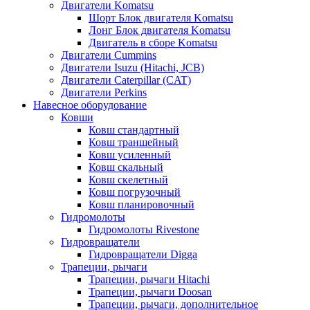
Двигатели Komatsu
Шорт Блок двигателя Komatsu
Лонг Блок двигателя Komatsu
Двигатель в сборе Komatsu
Двигатели Cummins
Двигатели Isuzu (Hitachi, JCB)
Двигатели Caterpillar (CAT)
Двигатели Perkins
Навесное оборудование
Ковши
Ковш стандартный
Ковш траншейный
Ковш усиленный
Ковш скальный
Ковш скелетный
Ковш погрузочный
Ковш планировочный
Гидромолоты
Гидромолоты Rivestone
Гидровращатели
Гидровращатели Digga
Трапеции, рычаги
Трапеции, рычаги Hitachi
Трапеции, рычаги Doosan
Трапеции, рычаги, дополнительное