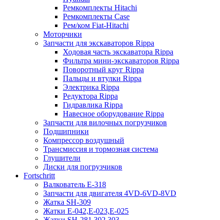
Ремкомплекты Hitachi
Ремкомплекты Case
Рем/ком Fiat-Hitachi
Моторчики
Запчасти для экскаваторов Rippa
Ходовая часть экскаватора Rippa
Фильтра мини-экскаваторов Rippa
Поворотный круг Rippa
Пальцы и втулки Rippa
Электрика Rippa
Редуктора Rippa
Гидравлика Rippa
Навесное оборудование Rippa
Запчасти для вилочных погрузчиков
Подшипники
Компрессор воздушный
Трансмиссия и тормозная система
Глушители
Диски для погрузчиков
Fortschritt
Валкователь Е-318
Запчасти для двигателя 4VD-6VD-8VD
Жатка SH-309
Жатки Е-042,Е-023,Е-025
Жатки SH-281,302,303