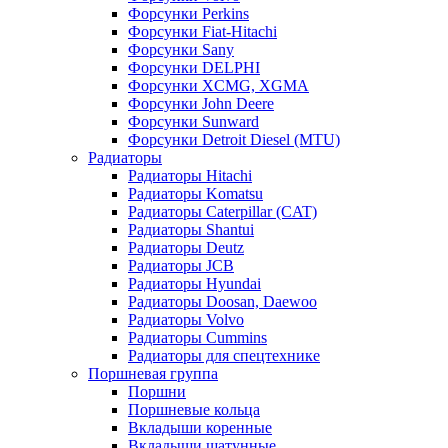
Форсунки Perkins
Форсунки Fiat-Hitachi
Форсунки Sany
Форсунки DELPHI
Форсунки XCMG, XGMA
Форсунки John Deere
Форсунки Sunward
Форсунки Detroit Diesel (MTU)
Радиаторы
Радиаторы Hitachi
Радиаторы Komatsu
Радиаторы Caterpillar (CAT)
Радиаторы Shantui
Радиаторы Deutz
Радиаторы JCB
Радиаторы Hyundai
Радиаторы Doosan, Daewoo
Радиаторы Volvo
Радиаторы Cummins
Радиаторы для спецтехнике
Поршневая группа
Поршни
Поршневые кольца
Вкладыши коренные
Вкладыши шатунные