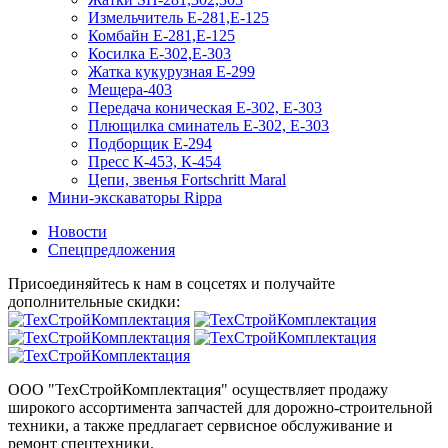
Измельчитель Е-281,Е-125
Комбайн Е-281,Е-125
Косилка Е-302,Е-303
Жатка кукурузная Е-299
Мещера-403
Передача коническая Е-302, Е-303
Плющилка сминатель Е-302, Е-303
Подборщик Е-294
Пресс К-453, К-454
Цепи, звенья Fortschritt Maral
Мини-экскаваторы Rippa
Новости
Спецпредложения
Присоединяйтесь к нам в соцсетях и получайте
дополнительные скидки:
ООО "ТехСтройКомплектация" осуществляет продажу
широкого ассортимента запчастей для дорожно-строительной
техники, а также предлагает сервисное обслуживание и
ремонт спецтехники.