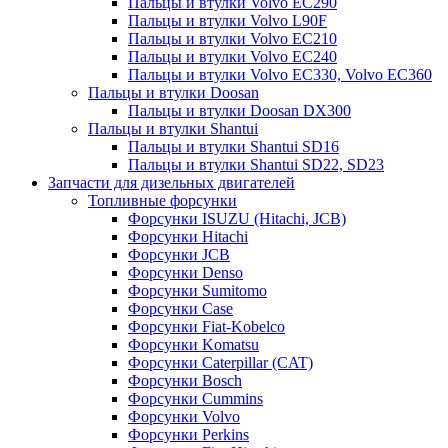
Пальцы и втулки Volvo EC290
Пальцы и втулки Volvo L90F
Пальцы и втулки Volvo EC210
Пальцы и втулки Volvo EC240
Пальцы и втулки Volvo EC330, Volvo EC360
Пальцы и втулки Doosan
Пальцы и втулки Doosan DX300
Пальцы и втулки Shantui
Пальцы и втулки Shantui SD16
Пальцы и втулки Shantui SD22, SD23
Запчасти для дизельных двигателей
Топливные форсунки
Форсунки ISUZU (Hitachi, JCB)
Форсунки Hitachi
Форсунки JCB
Форсунки Denso
Форсунки Sumitomo
Форсунки Case
Форсунки Fiat-Kobelco
Форсунки Komatsu
Форсунки Caterpillar (CAT)
Форсунки Bosch
Форсунки Cummins
Форсунки Volvo
Форсунки Perkins