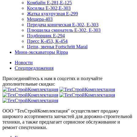
Комбайн Е-281,Е-125
Косилка Е-302,Е-303
Жатка кукурузная Е-299
Мещера-403
Передача коническая Е-302, Е-303
Плющилка сминатель Е-302, Е-303
Подборщик Е-294
Пресс К-453, К-454
Цепи, звенья Fortschritt Maral
Мини-экскаваторы Rippa
Новости
Спецпредложения
Присоединяйтесь к нам в соцсетях и получайте
дополнительные скидки:
ООО "ТехСтройКомплектация" осуществляет продажу
широкого ассортимента запчастей для дорожно-строительной
техники, а также предлагает сервисное обслуживание и
ремонт спецтехники.