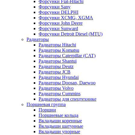
Форсунки Fiat-Hitachi
Форсунки Sany
Форсунки DELPHI
Форсунки XCMG, XGMA
Форсунки John Deere
Форсунки Sunward
Форсунки Detroit Diesel (MTU)
Радиаторы
Радиаторы Hitachi
Радиаторы Komatsu
Радиаторы Caterpillar (CAT)
Радиаторы Shantui
Радиаторы Deutz
Радиаторы JCB
Радиаторы Hyundai
Радиаторы Doosan, Daewoo
Радиаторы Volvo
Радиаторы Cummins
Радиаторы для спецтехнике
Поршневая группа
Поршни
Поршневые кольца
Вкладыши коренные
Вкладыши шатунные
Вкладыши упорные