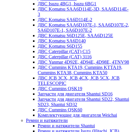
ДВС Isuzu 4BG1, Isuzu 6BG1
ДВС Komatsu SAA6D114E-3D, SAA6D114E-
3
ДВС Komatsu SA6D114E-2
ДВС Komatsu SAA6D107E-1, SAA6D107E-2,
SA6D107E-1, SA6D107E-2
ДВС Komatsu S6D125E, SAA6D125E
ДВС Komatsu SA6D140
ДВС Komatsu S6D155
ДВС Caterpillar (CAT) C15
ДВС Caterpillar (CAT) 3116
ДВС Yanmar 4D92E, 4D94E, 4D98E, 4TNV98
ДВС Cummins KTA19, Cummins KTTA19,
Cummins KTA38, Cummins KTA50
ДВС JCB 3CX, JCB 4CX, JCB 5CX, JCB
TELESCOPIC
ДВС Cummins QSK19
Запчасти для двигателя Shantui SD16
Запчасти для двигателя Shantui SD22, Shantui
SD23, Shantui SD32
ДВС Cummins QSK60
Комплектующие для двигателя Weichai
Ремни и натяжители
Ремни и натяжители Shantui
Ремни и натяжители Isuzu (Hitachi, JCB)