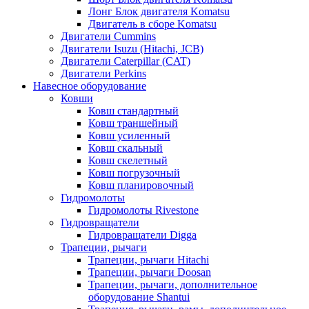
Лонг Блок двигателя Komatsu
Двигатель в сборе Komatsu
Двигатели Cummins
Двигатели Isuzu (Hitachi, JCB)
Двигатели Caterpillar (CAT)
Двигатели Perkins
Навесное оборудование
Ковши
Ковш стандартный
Ковш траншейный
Ковш усиленный
Ковш скальный
Ковш скелетный
Ковш погрузочный
Ковш планировочный
Гидромолоты
Гидромолоты Rivestone
Гидровращатели
Гидровращатели Digga
Трапеции, рычаги
Трапеции, рычаги Hitachi
Трапеции, рычаги Doosan
Трапеции, рычаги, дополнительное
оборудование Shantui