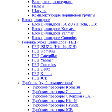
Вкладыши распредвала
Гильзы
Шатуны
Комплектующие поршневой группы
Блок цилиндров
Блок цилиндров ISUZU (Hitachi, JCB)
Блок цилиндров Komatsu
Блок цилиндров Yanmar
Блок цилиндров Cummins
Головка блока цилиндров (ГБЦ)
ГБЦ ISUZU (Hitachi, JCB)
ГБЦ Komatsu
ГБЦ Caterpillar
ГБЦ Yanmar
ГБЦ Cummins
ГБЦ Deutz
ГБЦ Kubota
ГБЦ JCB
Турбины (турбокомпрессоры)
Турбокомпрессоры Komatsu
Турбокомпрессоры Cummins
Турбокомпрессоры Caterpillar (CAT)
Турбокомпрессоры Hitachi
Турбокомпрессоры Hyundai
Турбокомпрессоры JCB