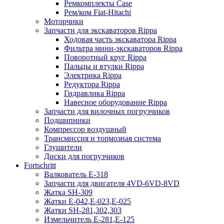
Ремкомплекты Case
Рем/ком Fiat-Hitachi
Моторчики
Запчасти для экскаваторов Rippa
Ходовая часть экскаватора Rippa
Фильтра мини-экскаваторов Rippa
Поворотный круг Rippa
Пальцы и втулки Rippa
Электрика Rippa
Редуктора Rippa
Гидравлика Rippa
Навесное оборудование Rippa
Запчасти для вилочных погрузчиков
Подшипники
Компрессор воздушный
Трансмиссия и тормозная система
Глушители
Диски для погрузчиков
Fortschritt
Валкователь Е-318
Запчасти для двигателя 4VD-6VD-8VD
Жатка SH-309
Жатки Е-042,Е-023,Е-025
Жатки SH-281,302,303
Измельчитель Е-281,Е-125