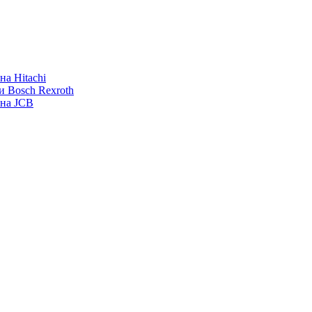
а Hitachi
и Bosch Rexroth
ана JCB