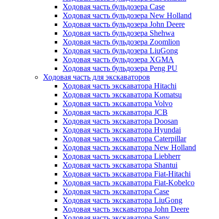
Ходовая часть бульдозера Case
Ходовая часть бульдозера New Holland
Ходовая часть бульдозера John Deere
Ходовая часть бульдозера Shehwa
Ходовая часть бульдозера Zoomlion
Ходовая часть бульдозера LiuGong
Ходовая часть бульдозера XGMA
Ходовая часть бульдозера Peng PU
Ходовая часть для экскаваторов
Ходовая часть экскаватора Hitachi
Ходовая часть экскаватора Komatsu
Ходовая часть экскаватора Volvo
Ходовая часть экскаватора JCB
Ходовая часть экскаватора Doosan
Ходовая часть экскаватора Hyundai
Ходовая часть экскаватора Caterpillar
Ходовая часть экскаватора New Holland
Ходовая часть экскаватора Liebherr
Ходовая часть экскаватора Shantui
Ходовая часть экскаватора Fiat-Hitachi
Ходовая часть экскаватора Fiat-Kobelco
Ходовая часть экскаватора Case
Ходовая часть экскаватора LiuGong
Ходовая часть экскаватора John Deere
Ходовая часть экскаватора Sany