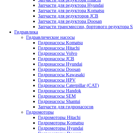
Запчасти для редуктора Hyundai
Запчасти для редуктора Komatsu
Запчасти для редукторов JCB
Запчасти для редуктора Doosan
Запчасти трансмиссии, бортового редуктора S
Гидравлика
Гидравлические насосы
Гидронасосы Komatsu
Гидронасосы Hitachi
Гидронасосы Volvo
Гидронасосы JCB
Гидронасосы Hyundai
Гидронасосы Doosan
Гидронасосы Kawasaki
Гидронасосы HPV
Гидронасосы Caterpillar (CAT)
Гидронасосы Handok
Гидронасосы SEM
Гидронасосы Shantui
Запчасти для гидронасосов
Гидромоторы
Гидромоторы Hitachi
Гидромоторы Komatsu
Гидромоторы Hyundai