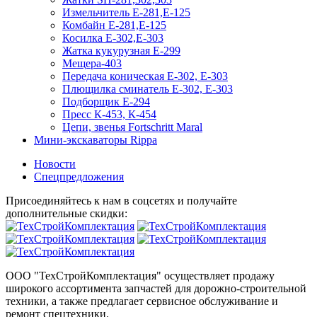
Измельчитель Е-281,Е-125
Комбайн Е-281,Е-125
Косилка Е-302,Е-303
Жатка кукурузная Е-299
Мещера-403
Передача коническая Е-302, Е-303
Плющилка сминатель Е-302, Е-303
Подборщик Е-294
Пресс К-453, К-454
Цепи, звенья Fortschritt Maral
Мини-экскаваторы Rippa
Новости
Спецпредложения
Присоединяйтесь к нам в соцсетях и получайте
дополнительные скидки:
ООО "ТехСтройКомплектация" осуществляет продажу
широкого ассортимента запчастей для дорожно-строительной
техники, а также предлагает сервисное обслуживание и
ремонт спецтехники.