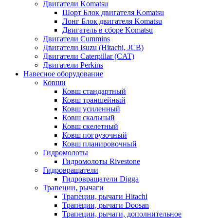
Двигатели Komatsu
Шорт Блок двигателя Komatsu
Лонг Блок двигателя Komatsu
Двигатель в сборе Komatsu
Двигатели Cummins
Двигатели Isuzu (Hitachi, JCB)
Двигатели Caterpillar (CAT)
Двигатели Perkins
Навесное оборудование
Ковши
Ковш стандартный
Ковш траншейный
Ковш усиленный
Ковш скальный
Ковш скелетный
Ковш погрузочный
Ковш планировочный
Гидромолоты
Гидромолоты Rivestone
Гидровращатели
Гидровращатели Digga
Трапеции, рычаги
Трапеции, рычаги Hitachi
Трапеции, рычаги Doosan
Трапеции, рычаги, дополнительное