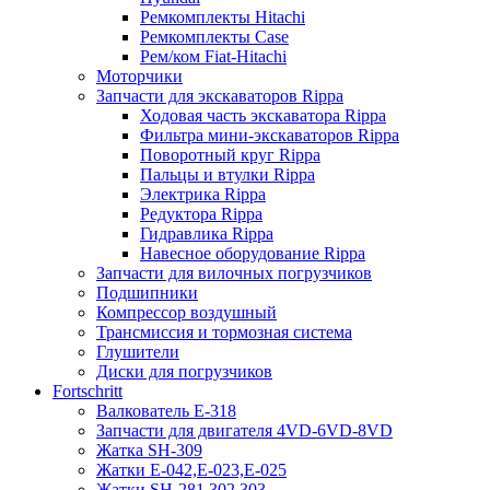
Ремкомплекты Hitachi
Ремкомплекты Case
Рем/ком Fiat-Hitachi
Моторчики
Запчасти для экскаваторов Rippa
Ходовая часть экскаватора Rippa
Фильтра мини-экскаваторов Rippa
Поворотный круг Rippa
Пальцы и втулки Rippa
Электрика Rippa
Редуктора Rippa
Гидравлика Rippa
Навесное оборудование Rippa
Запчасти для вилочных погрузчиков
Подшипники
Компрессор воздушный
Трансмиссия и тормозная система
Глушители
Диски для погрузчиков
Fortschritt
Валкователь Е-318
Запчасти для двигателя 4VD-6VD-8VD
Жатка SH-309
Жатки Е-042,Е-023,Е-025
Жатки SH-281,302,303