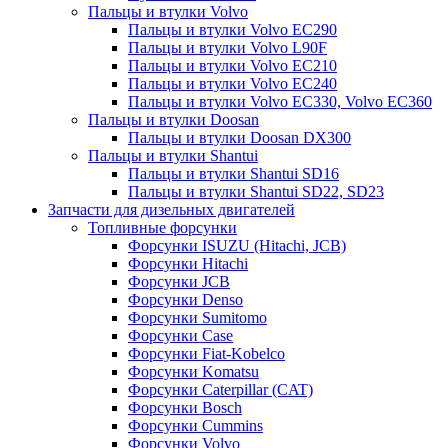
Пальцы и втулки Volvo
Пальцы и втулки Volvo EC290
Пальцы и втулки Volvo L90F
Пальцы и втулки Volvo EC210
Пальцы и втулки Volvo EC240
Пальцы и втулки Volvo EC330, Volvo EC360
Пальцы и втулки Doosan
Пальцы и втулки Doosan DX300
Пальцы и втулки Shantui
Пальцы и втулки Shantui SD16
Пальцы и втулки Shantui SD22, SD23
Запчасти для дизельных двигателей
Топливные форсунки
Форсунки ISUZU (Hitachi, JCB)
Форсунки Hitachi
Форсунки JCB
Форсунки Denso
Форсунки Sumitomo
Форсунки Case
Форсунки Fiat-Kobelco
Форсунки Komatsu
Форсунки Caterpillar (CAT)
Форсунки Bosch
Форсунки Cummins
Форсунки Volvo