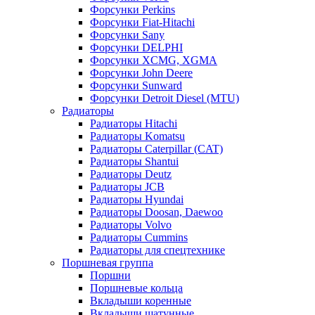
Форсунки Perkins
Форсунки Fiat-Hitachi
Форсунки Sany
Форсунки DELPHI
Форсунки XCMG, XGMA
Форсунки John Deere
Форсунки Sunward
Форсунки Detroit Diesel (MTU)
Радиаторы
Радиаторы Hitachi
Радиаторы Komatsu
Радиаторы Caterpillar (CAT)
Радиаторы Shantui
Радиаторы Deutz
Радиаторы JCB
Радиаторы Hyundai
Радиаторы Doosan, Daewoo
Радиаторы Volvo
Радиаторы Cummins
Радиаторы для спецтехнике
Поршневая группа
Поршни
Поршневые кольца
Вкладыши коренные
Вкладыши шатунные