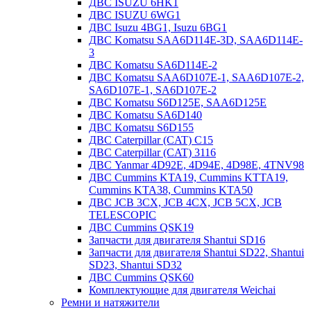
ДВС ISUZU 6HK1
ДВС ISUZU 6WG1
ДВС Isuzu 4BG1, Isuzu 6BG1
ДВС Komatsu SAA6D114E-3D, SAA6D114E-
3
ДВС Komatsu SA6D114E-2
ДВС Komatsu SAA6D107E-1, SAA6D107E-2,
SA6D107E-1, SA6D107E-2
ДВС Komatsu S6D125E, SAA6D125E
ДВС Komatsu SA6D140
ДВС Komatsu S6D155
ДВС Caterpillar (CAT) C15
ДВС Caterpillar (CAT) 3116
ДВС Yanmar 4D92E, 4D94E, 4D98E, 4TNV98
ДВС Cummins KTA19, Cummins KTTA19,
Cummins KTA38, Cummins KTA50
ДВС JCB 3CX, JCB 4CX, JCB 5CX, JCB
TELESCOPIC
ДВС Cummins QSK19
Запчасти для двигателя Shantui SD16
Запчасти для двигателя Shantui SD22, Shantui
SD23, Shantui SD32
ДВС Cummins QSK60
Комплектующие для двигателя Weichai
Ремни и натяжители