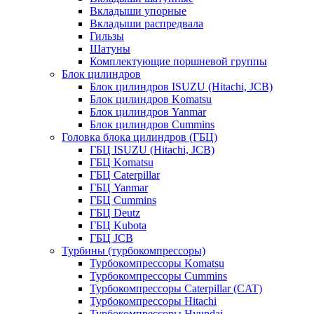
Вкладыши упорные
Вкладыши распредвала
Гильзы
Шатуны
Комплектующие поршневой группы
Блок цилиндров
Блок цилиндров ISUZU (Hitachi, JCB)
Блок цилиндров Komatsu
Блок цилиндров Yanmar
Блок цилиндров Cummins
Головка блока цилиндров (ГБЦ)
ГБЦ ISUZU (Hitachi, JCB)
ГБЦ Komatsu
ГБЦ Caterpillar
ГБЦ Yanmar
ГБЦ Cummins
ГБЦ Deutz
ГБЦ Kubota
ГБЦ JCB
Турбины (турбокомпрессоры)
Турбокомпрессоры Komatsu
Турбокомпрессоры Cummins
Турбокомпрессоры Caterpillar (CAT)
Турбокомпрессоры Hitachi
Турбокомпрессоры Hyundai