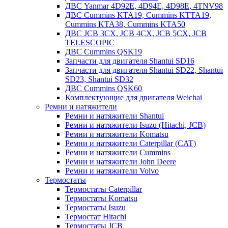
ДВС Yanmar 4D92E, 4D94E, 4D98E, 4TNV98
ДВС Cummins KTA19, Cummins KTTA19,
Cummins KTA38, Cummins KTA50
ДВС JCB 3CX, JCB 4CX, JCB 5CX, JCB
TELESCOPIC
ДВС Cummins QSK19
Запчасти для двигателя Shantui SD16
Запчасти для двигателя Shantui SD22, Shantui
SD23, Shantui SD32
ДВС Cummins QSK60
Комплектующие для двигателя Weichai
Ремни и натяжители
Ремни и натяжители Shantui
Ремни и натяжители Isuzu (Hitachi, JCB)
Ремни и натяжители Komatsu
Ремни и натяжители Caterpillar (CAT)
Ремни и натяжители Cummins
Ремни и натяжители John Deere
Ремни и натяжители Volvo
Термостаты
Термостаты Caterpillar
Термостаты Komatsu
Термостаты Isuzu
Термостат Hitachi
Термостаты JCB