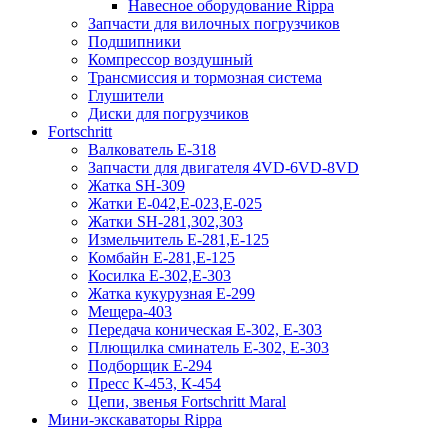
Навесное оборудование Rippa
Запчасти для вилочных погрузчиков
Подшипники
Компрессор воздушный
Трансмиссия и тормозная система
Глушители
Диски для погрузчиков
Fortschritt
Валкователь Е-318
Запчасти для двигателя 4VD-6VD-8VD
Жатка SH-309
Жатки Е-042,Е-023,Е-025
Жатки SH-281,302,303
Измельчитель Е-281,Е-125
Комбайн Е-281,Е-125
Косилка Е-302,Е-303
Жатка кукурузная Е-299
Мещера-403
Передача коническая Е-302, Е-303
Плющилка сминатель Е-302, Е-303
Подборщик Е-294
Пресс К-453, К-454
Цепи, звенья Fortschritt Maral
Мини-экскаваторы Rippa