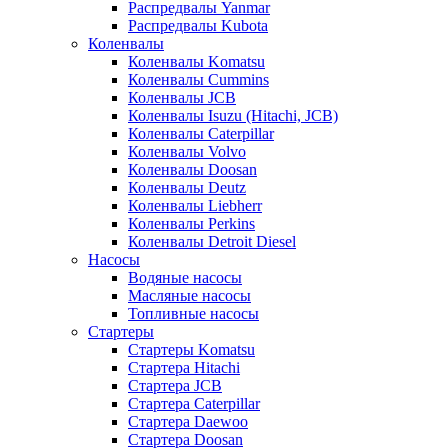
Распредвалы Yanmar
Распредвалы Kubota
Коленвалы
Коленвалы Komatsu
Коленвалы Cummins
Коленвалы JCB
Коленвалы Isuzu (Hitachi, JCB)
Коленвалы Caterpillar
Коленвалы Volvo
Коленвалы Doosan
Коленвалы Deutz
Коленвалы Liebherr
Коленвалы Perkins
Коленвалы Detroit Diesel
Насосы
Водяные насосы
Масляные насосы
Топливные насосы
Стартеры
Стартеры Komatsu
Стартера Hitachi
Стартера JCB
Стартера Caterpillar
Стартера Daewoo
Стартера Doosan