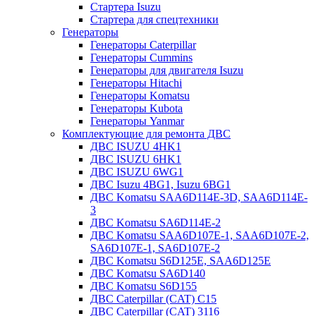
Стартера Isuzu
Стартера для спецтехники
Генераторы
Генераторы Caterpillar
Генераторы Cummins
Генераторы для двигателя Isuzu
Генераторы Hitachi
Генераторы Komatsu
Генераторы Kubota
Генераторы Yanmar
Комплектующие для ремонта ДВС
ДВС ISUZU 4HK1
ДВС ISUZU 6HK1
ДВС ISUZU 6WG1
ДВС Isuzu 4BG1, Isuzu 6BG1
ДВС Komatsu SAA6D114E-3D, SAA6D114E-
3
ДВС Komatsu SA6D114E-2
ДВС Komatsu SAA6D107E-1, SAA6D107E-2,
SA6D107E-1, SA6D107E-2
ДВС Komatsu S6D125E, SAA6D125E
ДВС Komatsu SA6D140
ДВС Komatsu S6D155
ДВС Caterpillar (CAT) C15
ДВС Caterpillar (CAT) 3116