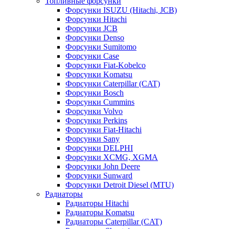
Топливные форсунки
Форсунки ISUZU (Hitachi, JCB)
Форсунки Hitachi
Форсунки JCB
Форсунки Denso
Форсунки Sumitomo
Форсунки Case
Форсунки Fiat-Kobelco
Форсунки Komatsu
Форсунки Caterpillar (CAT)
Форсунки Bosch
Форсунки Cummins
Форсунки Volvo
Форсунки Perkins
Форсунки Fiat-Hitachi
Форсунки Sany
Форсунки DELPHI
Форсунки XCMG, XGMA
Форсунки John Deere
Форсунки Sunward
Форсунки Detroit Diesel (MTU)
Радиаторы
Радиаторы Hitachi
Радиаторы Komatsu
Радиаторы Caterpillar (CAT)