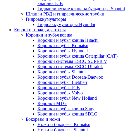
клапана JCB
Гидравлические клапана бульдозера Shantui
Шланги РВД и гидравлические трубки
Гидроаккумуляторы
Гидроаккумуляторы Hyundai
Коронки, ножи, адаптеры
Коронки и зубья ковша
Коронки и зубья ковша Hitachi
Коронки и зубья Komatsu
Коронки и зубья Hyundai
Коронки и зубья ковша Caterpillar (CAT)
Коронки системы ESCO SUPER V
Коронки системы ESCO Ultralok
Коронки и зубья Shantui
Коронки и зубья Doosan-Daewoo
Коронки и зубья Liebherr
Коронки и зубья JCB
Коронки и зубья Volvo
Коронки и зубья New Holland
Коронки MTG
Коронки и зубья ковша Sany
Коронки и зубья ковша SDLG
Бокорезы и ножи
Ножи и бокорезы Komatsu
Ножи и бокорезы Shantui