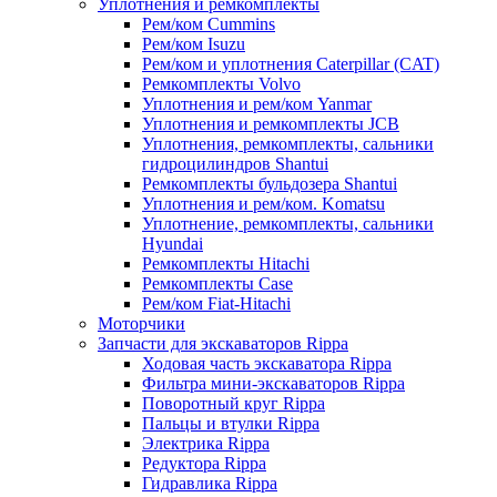
Уплотнения и ремкомплекты
Рем/ком Cummins
Рем/ком Isuzu
Рем/ком и уплотнения Caterpillar (CAT)
Ремкомплекты Volvo
Уплотнения и рем/ком Yanmar
Уплотнения и ремкомплекты JCB
Уплотнения, ремкомплекты, сальники
гидроцилиндров Shantui
Ремкомплекты бульдозера Shantui
Уплотнения и рем/ком. Komatsu
Уплотнение, ремкомплекты, сальники
Hyundai
Ремкомплекты Hitachi
Ремкомплекты Case
Рем/ком Fiat-Hitachi
Моторчики
Запчасти для экскаваторов Rippa
Ходовая часть экскаватора Rippa
Фильтра мини-экскаваторов Rippa
Поворотный круг Rippa
Пальцы и втулки Rippa
Электрика Rippa
Редуктора Rippa
Гидравлика Rippa