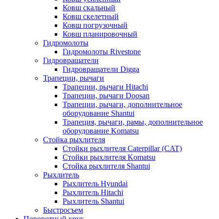
Ковш скальный
Ковш скелетный
Ковш погрузочный
Ковш планировочный
Гидромолоты
Гидромолоты Rivestone
Гидровращатели
Гидровращатели Digga
Трапеции, рычаги
Трапеции, рычаги Hitachi
Трапеции, рычаги Doosan
Трапеции, рычаги, дополнительное
оборудование Shantui
Трапеция, рычаги, рамы, дополнительное
оборудование Komatsu
Стойка рыхлителя
Стойки рыхлителя Caterpillar (CAT)
Стойки рыхлителя Komatsu
Стойка рыхлителя Shantui
Рыхлитель
Рыхлитель Hyundai
Рыхлитель Hitachi
Рыхлитель Shantui
Быстросъем
Поворотный круг