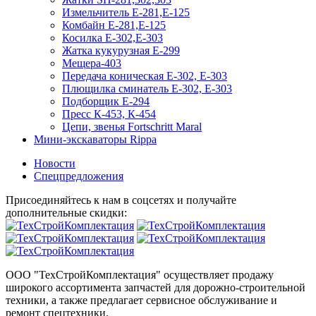
Измельчитель Е-281,Е-125
Комбайн Е-281,Е-125
Косилка Е-302,Е-303
Жатка кукурузная Е-299
Мещера-403
Передача коническая Е-302, Е-303
Плющилка сминатель Е-302, Е-303
Подборщик Е-294
Пресс К-453, К-454
Цепи, звенья Fortschritt Maral
Мини-экскаваторы Rippa
Новости
Спецпредложения
Присоединяйтесь к нам в соцсетях и получайте
дополнительные скидки:
ООО "ТехСтройКомплектация" осуществляет продажу
широкого ассортимента запчастей для дорожно-строительной
техники, а также предлагает сервисное обслуживание и
ремонт спецтехники.