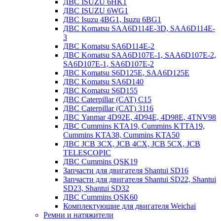
ДВС ISUZU 6HK1
ДВС ISUZU 6WG1
ДВС Isuzu 4BG1, Isuzu 6BG1
ДВС Komatsu SAA6D114E-3D, SAA6D114E-
3
ДВС Komatsu SA6D114E-2
ДВС Komatsu SAA6D107E-1, SAA6D107E-2,
SA6D107E-1, SA6D107E-2
ДВС Komatsu S6D125E, SAA6D125E
ДВС Komatsu SA6D140
ДВС Komatsu S6D155
ДВС Caterpillar (CAT) C15
ДВС Caterpillar (CAT) 3116
ДВС Yanmar 4D92E, 4D94E, 4D98E, 4TNV98
ДВС Cummins KTA19, Cummins KTTA19,
Cummins KTA38, Cummins KTA50
ДВС JCB 3CX, JCB 4CX, JCB 5CX, JCB
TELESCOPIC
ДВС Cummins QSK19
Запчасти для двигателя Shantui SD16
Запчасти для двигателя Shantui SD22, Shantui
SD23, Shantui SD32
ДВС Cummins QSK60
Комплектующие для двигателя Weichai
Ремни и натяжители