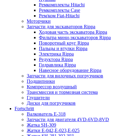
Ремкомплекты Hitachi
Ремкомплекты Case
Рем/ком Fiat-Hitachi
Моторчики
Запчасти для экскаваторов Rippa
Ходовая часть экскаватора Rippa
Фильтра мини-экскаваторов Rippa
Поворотный круг Rippa
Пальцы и втулки Rippa
Электрика Rippa
Редуктора Rippa
Гидравлика Rippa
Навесное оборудование Rippa
Запчасти для вилочных погрузчиков
Подшипники
Компрессор воздушный
Трансмиссия и тормозная система
Глушители
Диски для погрузчиков
Fortschritt
Валкователь Е-318
Запчасти для двигателя 4VD-6VD-8VD
Жатка SH-309
Жатки Е-042,Е-023,Е-025
Жатки SH-281,302,303