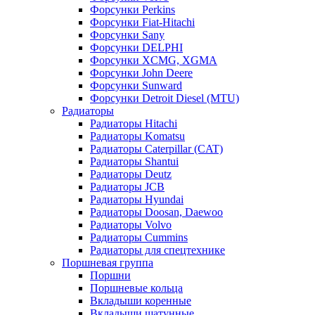
Форсунки Perkins
Форсунки Fiat-Hitachi
Форсунки Sany
Форсунки DELPHI
Форсунки XCMG, XGMA
Форсунки John Deere
Форсунки Sunward
Форсунки Detroit Diesel (MTU)
Радиаторы
Радиаторы Hitachi
Радиаторы Komatsu
Радиаторы Caterpillar (CAT)
Радиаторы Shantui
Радиаторы Deutz
Радиаторы JCB
Радиаторы Hyundai
Радиаторы Doosan, Daewoo
Радиаторы Volvo
Радиаторы Cummins
Радиаторы для спецтехнике
Поршневая группа
Поршни
Поршневые кольца
Вкладыши коренные
Вкладыши шатунные