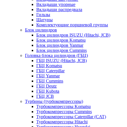
Вкладыши упорные
Вкладыши распредвала
Гильзы
Шатуны
Комплектующие поршневой группы
Блок цилиндров
Блок цилиндров ISUZU (Hitachi, JCB)
Блок цилиндров Komatsu
Блок цилиндров Yanmar
Блок цилиндров Cummins
Головка блока цилиндров (ГБЦ)
ГБЦ ISUZU (Hitachi, JCB)
ГБЦ Komatsu
ГБЦ Caterpillar
ГБЦ Yanmar
ГБЦ Cummins
ГБЦ Deutz
ГБЦ Kubota
ГБЦ JCB
Турбины (турбокомпрессоры)
Турбокомпрессоры Komatsu
Турбокомпрессоры Cummins
Турбокомпрессоры Caterpillar (CAT)
Турбокомпрессоры Hitachi
Турбокомпрессоры Hyundai