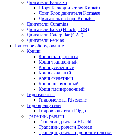
Двигатели Komatsu
Шорт Блок двигателя Komatsu
Лонг Блок двигателя Komatsu
Двигатель в сборе Komatsu
Двигатели Cummins
Двигатели Isuzu (Hitachi, JCB)
Двигатели Caterpillar (CAT)
Двигатели Perkins
Навесное оборудование
Ковши
Ковш стандартный
Ковш траншейный
Ковш усиленный
Ковш скальный
Ковш скелетный
Ковш погрузочный
Ковш планировочный
Гидромолоты
Гидромолоты Rivestone
Гидровращатели
Гидровращатели Digga
Трапеции, рычаги
Трапеции, рычаги Hitachi
Трапеции, рычаги Doosan
Трапеции, рычаги, дополнительное