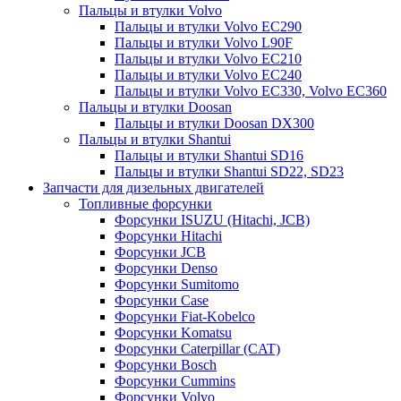
Пальцы и втулки Volvo
Пальцы и втулки Volvo EC290
Пальцы и втулки Volvo L90F
Пальцы и втулки Volvo EC210
Пальцы и втулки Volvo EC240
Пальцы и втулки Volvo EC330, Volvo EC360
Пальцы и втулки Doosan
Пальцы и втулки Doosan DX300
Пальцы и втулки Shantui
Пальцы и втулки Shantui SD16
Пальцы и втулки Shantui SD22, SD23
Запчасти для дизельных двигателей
Топливные форсунки
Форсунки ISUZU (Hitachi, JCB)
Форсунки Hitachi
Форсунки JCB
Форсунки Denso
Форсунки Sumitomo
Форсунки Case
Форсунки Fiat-Kobelco
Форсунки Komatsu
Форсунки Caterpillar (CAT)
Форсунки Bosch
Форсунки Cummins
Форсунки Volvo