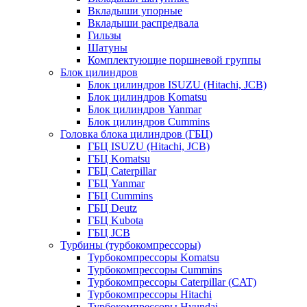
Вкладыши упорные
Вкладыши распредвала
Гильзы
Шатуны
Комплектующие поршневой группы
Блок цилиндров
Блок цилиндров ISUZU (Hitachi, JCB)
Блок цилиндров Komatsu
Блок цилиндров Yanmar
Блок цилиндров Cummins
Головка блока цилиндров (ГБЦ)
ГБЦ ISUZU (Hitachi, JCB)
ГБЦ Komatsu
ГБЦ Caterpillar
ГБЦ Yanmar
ГБЦ Cummins
ГБЦ Deutz
ГБЦ Kubota
ГБЦ JCB
Турбины (турбокомпрессоры)
Турбокомпрессоры Komatsu
Турбокомпрессоры Cummins
Турбокомпрессоры Caterpillar (CAT)
Турбокомпрессоры Hitachi
Турбокомпрессоры Hyundai