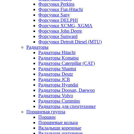
Форсунки Perkins
Форсунки Fiat-Hitachi
Форсунки Sany
Форсунки DELPHI
Форсунки XCMG, XGMA
Форсунки John Deere
Форсунки Sunward
Форсунки Detroit Diesel (MTU)
Радиаторы
Радиаторы Hitachi
Радиаторы Komatsu
Радиаторы Caterpillar (CAT)
Радиаторы Shantui
Радиаторы Deutz
Радиаторы JCB
Радиаторы Hyundai
Радиаторы Doosan, Daewoo
Радиаторы Volvo
Радиаторы Cummins
Радиаторы для спецтехнике
Поршневая группа
Поршни
Поршневые кольца
Вкладыши коренные
Вкладыши шатунные