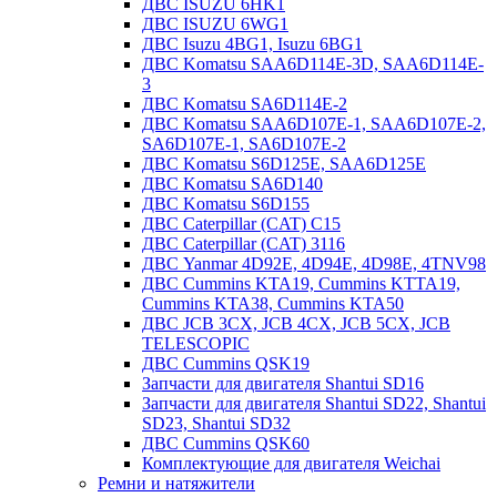
ДВС ISUZU 6HK1
ДВС ISUZU 6WG1
ДВС Isuzu 4BG1, Isuzu 6BG1
ДВС Komatsu SAA6D114E-3D, SAA6D114E-
3
ДВС Komatsu SA6D114E-2
ДВС Komatsu SAA6D107E-1, SAA6D107E-2,
SA6D107E-1, SA6D107E-2
ДВС Komatsu S6D125E, SAA6D125E
ДВС Komatsu SA6D140
ДВС Komatsu S6D155
ДВС Caterpillar (CAT) C15
ДВС Caterpillar (CAT) 3116
ДВС Yanmar 4D92E, 4D94E, 4D98E, 4TNV98
ДВС Cummins KTA19, Cummins KTTA19,
Cummins KTA38, Cummins KTA50
ДВС JCB 3CX, JCB 4CX, JCB 5CX, JCB
TELESCOPIC
ДВС Cummins QSK19
Запчасти для двигателя Shantui SD16
Запчасти для двигателя Shantui SD22, Shantui
SD23, Shantui SD32
ДВС Cummins QSK60
Комплектующие для двигателя Weichai
Ремни и натяжители