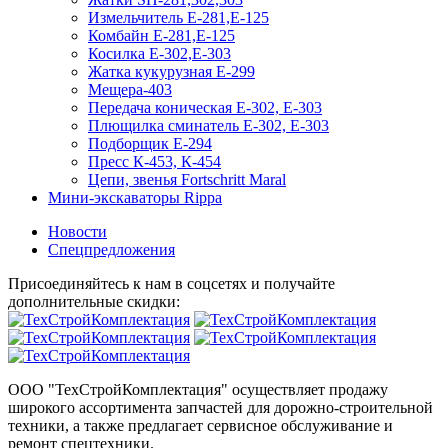
Измельчитель Е-281,Е-125
Комбайн Е-281,Е-125
Косилка Е-302,Е-303
Жатка кукурузная Е-299
Мещера-403
Передача коническая Е-302, Е-303
Плющилка сминатель Е-302, Е-303
Подборщик Е-294
Пресс К-453, К-454
Цепи, звенья Fortschritt Maral
Мини-экскаваторы Rippa
Новости
Спецпредложения
Присоединяйтесь к нам в соцсетях и получайте
дополнительные скидки:
ООО "ТехСтройКомплектация" осуществляет продажу
широкого ассортимента запчастей для дорожно-строительной
техники, а также предлагает сервисное обслуживание и
ремонт спецтехники.