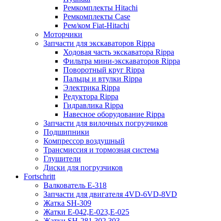
Ремкомплекты Hitachi
Ремкомплекты Case
Рем/ком Fiat-Hitachi
Моторчики
Запчасти для экскаваторов Rippa
Ходовая часть экскаватора Rippa
Фильтра мини-экскаваторов Rippa
Поворотный круг Rippa
Пальцы и втулки Rippa
Электрика Rippa
Редуктора Rippa
Гидравлика Rippa
Навесное оборудование Rippa
Запчасти для вилочных погрузчиков
Подшипники
Компрессор воздушный
Трансмиссия и тормозная система
Глушители
Диски для погрузчиков
Fortschritt
Валкователь Е-318
Запчасти для двигателя 4VD-6VD-8VD
Жатка SH-309
Жатки Е-042,Е-023,Е-025
Жатки SH-281,302,303