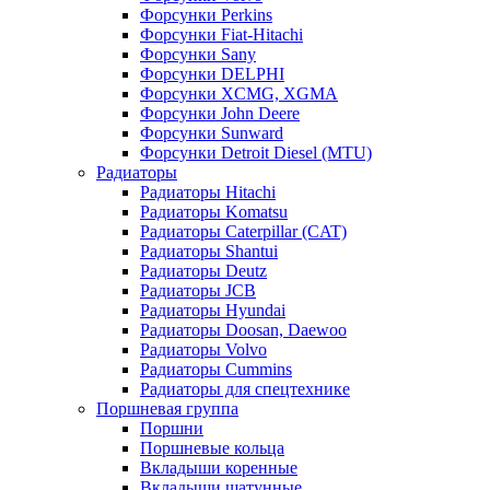
Форсунки Perkins
Форсунки Fiat-Hitachi
Форсунки Sany
Форсунки DELPHI
Форсунки XCMG, XGMA
Форсунки John Deere
Форсунки Sunward
Форсунки Detroit Diesel (MTU)
Радиаторы
Радиаторы Hitachi
Радиаторы Komatsu
Радиаторы Caterpillar (CAT)
Радиаторы Shantui
Радиаторы Deutz
Радиаторы JCB
Радиаторы Hyundai
Радиаторы Doosan, Daewoo
Радиаторы Volvo
Радиаторы Cummins
Радиаторы для спецтехнике
Поршневая группа
Поршни
Поршневые кольца
Вкладыши коренные
Вкладыши шатунные