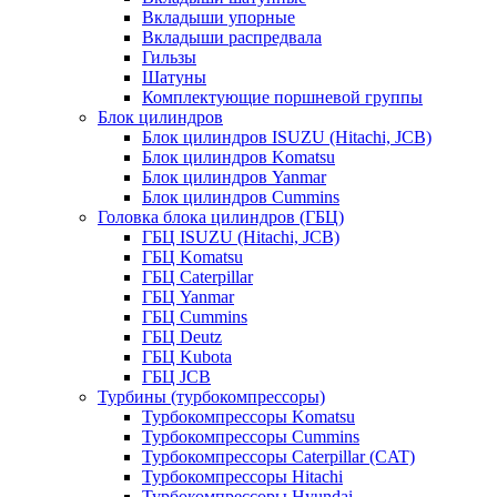
Вкладыши упорные
Вкладыши распредвала
Гильзы
Шатуны
Комплектующие поршневой группы
Блок цилиндров
Блок цилиндров ISUZU (Hitachi, JCB)
Блок цилиндров Komatsu
Блок цилиндров Yanmar
Блок цилиндров Cummins
Головка блока цилиндров (ГБЦ)
ГБЦ ISUZU (Hitachi, JCB)
ГБЦ Komatsu
ГБЦ Caterpillar
ГБЦ Yanmar
ГБЦ Cummins
ГБЦ Deutz
ГБЦ Kubota
ГБЦ JCB
Турбины (турбокомпрессоры)
Турбокомпрессоры Komatsu
Турбокомпрессоры Cummins
Турбокомпрессоры Caterpillar (CAT)
Турбокомпрессоры Hitachi
Турбокомпрессоры Hyundai