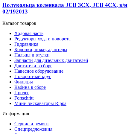
Полукольца коленвала JCB 3CX, JCB 4CX, к/н
02/192013
Каталог товаров
Ходовая часть
Редукторы хода и поворота
Гидравлика
Коронки, ножи, адаптеры
Пальцы и втулки
Запчасти для дизельных двигателей
Двигатели в сборе
Навесное оборудование
Поворотный круг
Фильтры
Кабина в сборе
Прочее
Fortschritt
Мини-экскаваторы Rippa
Информация
Сервис и ремонт
Спецпредложения