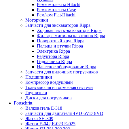
Ремкомплекты Hitachi
Ремкомплекты Case
Рем/ком Fiat-Hitachi
Моторчики
Запчасти для экскаваторов Rippa
Ходовая часть экскаватора Rippa
Фильтра мини-экскаваторов Rippa
Поворотный круг Rippa
Пальцы и втулки Rippa
Электрика Rippa
Редуктора Rippa
Гидравлика Rippa
Навесное оборудование Rippa
Запчасти для вилочных погрузчиков
Подшипники
Компрессор воздушный
Трансмиссия и тормозная система
Глушители
Диски для погрузчиков
Fortschritt
Валкователь Е-318
Запчасти для двигателя 4VD-6VD-8VD
Жатка SH-309
Жатки Е-042,Е-023,Е-025
Жатки SH-281,302,303