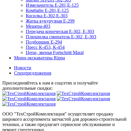
Измельчитель Е-281,Е-125
Комбайн Е-281,Е-125
Косилка Е-302,Е-303
Жатка кукурузная Е-299
Мещера-403
Передача коническая Е-302, Е-303
Плющилка сминатель Е-302, Е-303
Подборщик Е-294
Пресс К-453, К-454
Цепи, звенья Fortschritt Maral
Мини-экскаваторы Rippa
Новости
Спецпредложения
Присоединяйтесь к нам в соцсетях и получайте
дополнительные скидки:
ООО "ТехСтройКомплектация" осуществляет продажу
широкого ассортимента запчастей для дорожно-строительной
техники, а также предлагает сервисное обслуживание и
ремонт спецтехники.