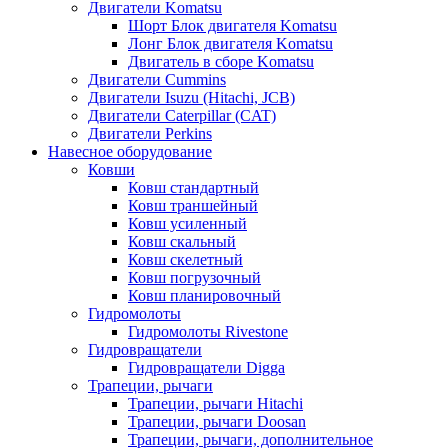
Двигатели Komatsu
Шорт Блок двигателя Komatsu
Лонг Блок двигателя Komatsu
Двигатель в сборе Komatsu
Двигатели Cummins
Двигатели Isuzu (Hitachi, JCB)
Двигатели Caterpillar (CAT)
Двигатели Perkins
Навесное оборудование
Ковши
Ковш стандартный
Ковш траншейный
Ковш усиленный
Ковш скальный
Ковш скелетный
Ковш погрузочный
Ковш планировочный
Гидромолоты
Гидромолоты Rivestone
Гидровращатели
Гидровращатели Digga
Трапеции, рычаги
Трапеции, рычаги Hitachi
Трапеции, рычаги Doosan
Трапеции, рычаги, дополнительное