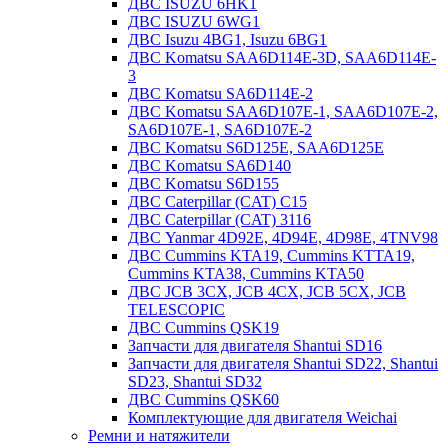
ДВС ISUZU 6HK1
ДВС ISUZU 6WG1
ДВС Isuzu 4BG1, Isuzu 6BG1
ДВС Komatsu SAA6D114E-3D, SAA6D114E-
3
ДВС Komatsu SA6D114E-2
ДВС Komatsu SAA6D107E-1, SAA6D107E-2,
SA6D107E-1, SA6D107E-2
ДВС Komatsu S6D125E, SAA6D125E
ДВС Komatsu SA6D140
ДВС Komatsu S6D155
ДВС Caterpillar (CAT) C15
ДВС Caterpillar (CAT) 3116
ДВС Yanmar 4D92E, 4D94E, 4D98E, 4TNV98
ДВС Cummins KTA19, Cummins KTTA19,
Cummins KTA38, Cummins KTA50
ДВС JCB 3CX, JCB 4CX, JCB 5CX, JCB
TELESCOPIC
ДВС Cummins QSK19
Запчасти для двигателя Shantui SD16
Запчасти для двигателя Shantui SD22, Shantui
SD23, Shantui SD32
ДВС Cummins QSK60
Комплектующие для двигателя Weichai
Ремни и натяжители