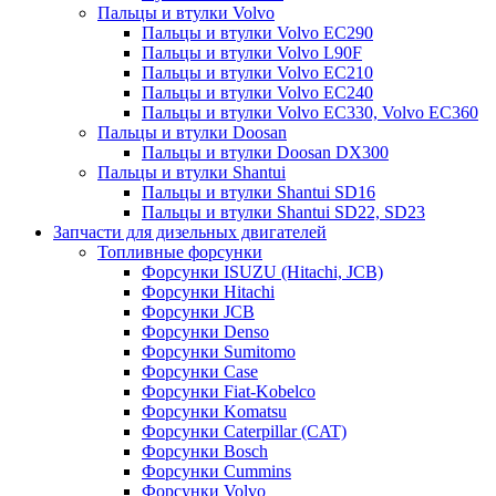
Пальцы и втулки Volvo
Пальцы и втулки Volvo EC290
Пальцы и втулки Volvo L90F
Пальцы и втулки Volvo EC210
Пальцы и втулки Volvo EC240
Пальцы и втулки Volvo EC330, Volvo EC360
Пальцы и втулки Doosan
Пальцы и втулки Doosan DX300
Пальцы и втулки Shantui
Пальцы и втулки Shantui SD16
Пальцы и втулки Shantui SD22, SD23
Запчасти для дизельных двигателей
Топливные форсунки
Форсунки ISUZU (Hitachi, JCB)
Форсунки Hitachi
Форсунки JCB
Форсунки Denso
Форсунки Sumitomo
Форсунки Case
Форсунки Fiat-Kobelco
Форсунки Komatsu
Форсунки Caterpillar (CAT)
Форсунки Bosch
Форсунки Cummins
Форсунки Volvo