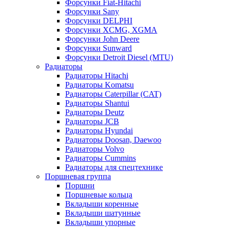
Форсунки Fiat-Hitachi
Форсунки Sany
Форсунки DELPHI
Форсунки XCMG, XGMA
Форсунки John Deere
Форсунки Sunward
Форсунки Detroit Diesel (MTU)
Радиаторы
Радиаторы Hitachi
Радиаторы Komatsu
Радиаторы Caterpillar (CAT)
Радиаторы Shantui
Радиаторы Deutz
Радиаторы JCB
Радиаторы Hyundai
Радиаторы Doosan, Daewoo
Радиаторы Volvo
Радиаторы Cummins
Радиаторы для спецтехнике
Поршневая группа
Поршни
Поршневые кольца
Вкладыши коренные
Вкладыши шатунные
Вкладыши упорные