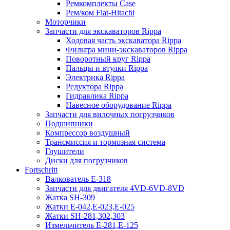
Ремкомплекты Case
Рем/ком Fiat-Hitachi
Моторчики
Запчасти для экскаваторов Rippa
Ходовая часть экскаватора Rippa
Фильтра мини-экскаваторов Rippa
Поворотный круг Rippa
Пальцы и втулки Rippa
Электрика Rippa
Редуктора Rippa
Гидравлика Rippa
Навесное оборудование Rippa
Запчасти для вилочных погрузчиков
Подшипники
Компрессор воздушный
Трансмиссия и тормозная система
Глушители
Диски для погрузчиков
Fortschritt
Валкователь Е-318
Запчасти для двигателя 4VD-6VD-8VD
Жатка SH-309
Жатки Е-042,Е-023,Е-025
Жатки SH-281,302,303
Измельчитель Е-281,Е-125