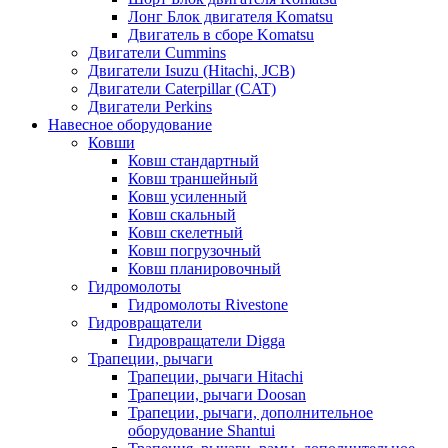
Лонг Блок двигателя Komatsu
Двигатель в сборе Komatsu
Двигатели Cummins
Двигатели Isuzu (Hitachi, JCB)
Двигатели Caterpillar (CAT)
Двигатели Perkins
Навесное оборудование
Ковши
Ковш стандартный
Ковш траншейный
Ковш усиленный
Ковш скальный
Ковш скелетный
Ковш погрузочный
Ковш планировочный
Гидромолоты
Гидромолоты Rivestone
Гидровращатели
Гидровращатели Digga
Трапеции, рычаги
Трапеции, рычаги Hitachi
Трапеции, рычаги Doosan
Трапеции, рычаги, дополнительное
оборудование Shantui