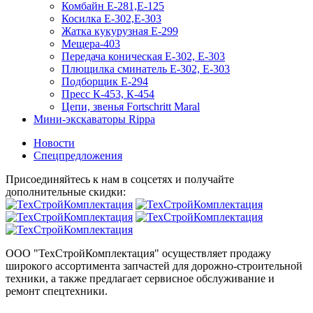
Комбайн Е-281,Е-125
Косилка Е-302,Е-303
Жатка кукурузная Е-299
Мещера-403
Передача коническая Е-302, Е-303
Плющилка сминатель Е-302, Е-303
Подборщик Е-294
Пресс К-453, К-454
Цепи, звенья Fortschritt Maral
Мини-экскаваторы Rippa
Новости
Спецпредложения
Присоединяйтесь к нам в соцсетях и получайте
дополнительные скидки:
ООО "ТехСтройКомплектация" осуществляет продажу
широкого ассортимента запчастей для дорожно-строительной
техники, а также предлагает сервисное обслуживание и
ремонт спецтехники.