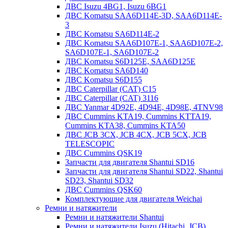
ДВС Isuzu 4BG1, Isuzu 6BG1
ДВС Komatsu SAA6D114E-3D, SAA6D114E-
3
ДВС Komatsu SA6D114E-2
ДВС Komatsu SAA6D107E-1, SAA6D107E-2,
SA6D107E-1, SA6D107E-2
ДВС Komatsu S6D125E, SAA6D125E
ДВС Komatsu SA6D140
ДВС Komatsu S6D155
ДВС Caterpillar (CAT) C15
ДВС Caterpillar (CAT) 3116
ДВС Yanmar 4D92E, 4D94E, 4D98E, 4TNV98
ДВС Cummins KTA19, Cummins KTTA19,
Cummins KTA38, Cummins KTA50
ДВС JCB 3CX, JCB 4CX, JCB 5CX, JCB
TELESCOPIC
ДВС Cummins QSK19
Запчасти для двигателя Shantui SD16
Запчасти для двигателя Shantui SD22, Shantui
SD23, Shantui SD32
ДВС Cummins QSK60
Комплектующие для двигателя Weichai
Ремни и натяжители
Ремни и натяжители Shantui
Ремни и натяжители Isuzu (Hitachi, JCB)