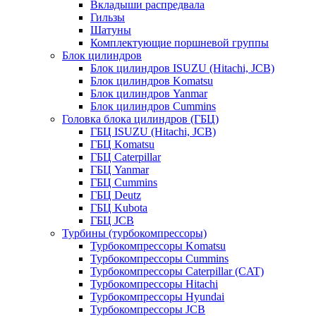
Вкладыши распредвала
Гильзы
Шатуны
Комплектующие поршневой группы
Блок цилиндров
Блок цилиндров ISUZU (Hitachi, JCB)
Блок цилиндров Komatsu
Блок цилиндров Yanmar
Блок цилиндров Cummins
Головка блока цилиндров (ГБЦ)
ГБЦ ISUZU (Hitachi, JCB)
ГБЦ Komatsu
ГБЦ Caterpillar
ГБЦ Yanmar
ГБЦ Cummins
ГБЦ Deutz
ГБЦ Kubota
ГБЦ JCB
Турбины (турбокомпрессоры)
Турбокомпрессоры Komatsu
Турбокомпрессоры Cummins
Турбокомпрессоры Caterpillar (CAT)
Турбокомпрессоры Hitachi
Турбокомпрессоры Hyundai
Турбокомпрессоры JCB