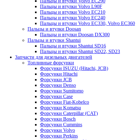
Пальцы и втулки Volvo EC290
Пальцы и втулки Volvo L90F
Пальцы и втулки Volvo EC210
Пальцы и втулки Volvo EC240
Пальцы и втулки Volvo EC330, Volvo EC360
Пальцы и втулки Doosan
Пальцы и втулки Doosan DX300
Пальцы и втулки Shantui
Пальцы и втулки Shantui SD16
Пальцы и втулки Shantui SD22, SD23
Запчасти для дизельных двигателей
Топливные форсунки
Форсунки ISUZU (Hitachi, JCB)
Форсунки Hitachi
Форсунки JCB
Форсунки Denso
Форсунки Sumitomo
Форсунки Case
Форсунки Fiat-Kobelco
Форсунки Komatsu
Форсунки Caterpillar (CAT)
Форсунки Bosch
Форсунки Cummins
Форсунки Volvo
Форсунки Perkins