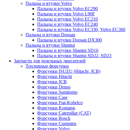
Пальцы и втулки Volvo
Пальцы и втулки Volvo EC290
Пальцы и втулки Volvo L90F
Пальцы и втулки Volvo EC210
Пальцы и втулки Volvo EC240
Пальцы и втулки Volvo EC330, Volvo EC360
Пальцы и втулки Doosan
Пальцы и втулки Doosan DX300
Пальцы и втулки Shantui
Пальцы и втулки Shantui SD16
Пальцы и втулки Shantui SD22, SD23
Запчасти для дизельных двигателей
Топливные форсунки
Форсунки ISUZU (Hitachi, JCB)
Форсунки Hitachi
Форсунки JCB
Форсунки Denso
Форсунки Sumitomo
Форсунки Case
Форсунки Fiat-Kobelco
Форсунки Komatsu
Форсунки Caterpillar (CAT)
Форсунки Bosch
Форсунки Cummins
Форсунки Volvo