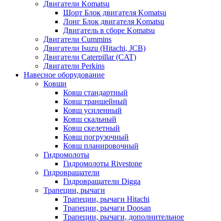
Двигатели Komatsu
Шорт Блок двигателя Komatsu
Лонг Блок двигателя Komatsu
Двигатель в сборе Komatsu
Двигатели Cummins
Двигатели Isuzu (Hitachi, JCB)
Двигатели Caterpillar (CAT)
Двигатели Perkins
Навесное оборудование
Ковши
Ковш стандартный
Ковш траншейный
Ковш усиленный
Ковш скальный
Ковш скелетный
Ковш погрузочный
Ковш планировочный
Гидромолоты
Гидромолоты Rivestone
Гидровращатели
Гидровращатели Digga
Трапеции, рычаги
Трапеции, рычаги Hitachi
Трапеции, рычаги Doosan
Трапеции, рычаги, дополнительное