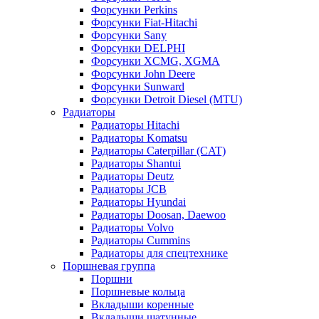
Форсунки Perkins
Форсунки Fiat-Hitachi
Форсунки Sany
Форсунки DELPHI
Форсунки XCMG, XGMA
Форсунки John Deere
Форсунки Sunward
Форсунки Detroit Diesel (MTU)
Радиаторы
Радиаторы Hitachi
Радиаторы Komatsu
Радиаторы Caterpillar (CAT)
Радиаторы Shantui
Радиаторы Deutz
Радиаторы JCB
Радиаторы Hyundai
Радиаторы Doosan, Daewoo
Радиаторы Volvo
Радиаторы Cummins
Радиаторы для спецтехнике
Поршневая группа
Поршни
Поршневые кольца
Вкладыши коренные
Вкладыши шатунные