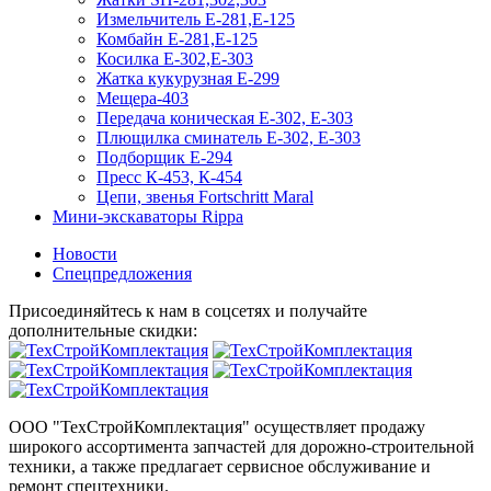
Измельчитель Е-281,Е-125
Комбайн Е-281,Е-125
Косилка Е-302,Е-303
Жатка кукурузная Е-299
Мещера-403
Передача коническая Е-302, Е-303
Плющилка сминатель Е-302, Е-303
Подборщик Е-294
Пресс К-453, К-454
Цепи, звенья Fortschritt Maral
Мини-экскаваторы Rippa
Новости
Спецпредложения
Присоединяйтесь к нам в соцсетях и получайте
дополнительные скидки:
ООО "ТехСтройКомплектация" осуществляет продажу
широкого ассортимента запчастей для дорожно-строительной
техники, а также предлагает сервисное обслуживание и
ремонт спецтехники.