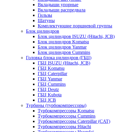
Вкладыши упорные
Вкладыши распредвала
Гильзы
Шатуны
Комплектующие поршневой группы
Блок цилиндров
Блок цилиндров ISUZU (Hitachi, JCB)
Блок цилиндров Komatsu
Блок цилиндров Yanmar
Блок цилиндров Cummins
Головка блока цилиндров (ГБЦ)
ГБЦ ISUZU (Hitachi, JCB)
ГБЦ Komatsu
ГБЦ Caterpillar
ГБЦ Yanmar
ГБЦ Cummins
ГБЦ Deutz
ГБЦ Kubota
ГБЦ JCB
Турбины (турбокомпрессоры)
Турбокомпрессоры Komatsu
Турбокомпрессоры Cummins
Турбокомпрессоры Caterpillar (CAT)
Турбокомпрессоры Hitachi
Турбокомпрессоры Hyundai