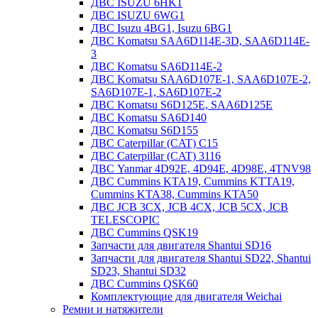
ДВС ISUZU 6HK1
ДВС ISUZU 6WG1
ДВС Isuzu 4BG1, Isuzu 6BG1
ДВС Komatsu SAA6D114E-3D, SAA6D114E-
3
ДВС Komatsu SA6D114E-2
ДВС Komatsu SAA6D107E-1, SAA6D107E-2,
SA6D107E-1, SA6D107E-2
ДВС Komatsu S6D125E, SAA6D125E
ДВС Komatsu SA6D140
ДВС Komatsu S6D155
ДВС Caterpillar (CAT) C15
ДВС Caterpillar (CAT) 3116
ДВС Yanmar 4D92E, 4D94E, 4D98E, 4TNV98
ДВС Cummins KTA19, Cummins KTTA19,
Cummins KTA38, Cummins KTA50
ДВС JCB 3CX, JCB 4CX, JCB 5CX, JCB
TELESCOPIC
ДВС Cummins QSK19
Запчасти для двигателя Shantui SD16
Запчасти для двигателя Shantui SD22, Shantui
SD23, Shantui SD32
ДВС Cummins QSK60
Комплектующие для двигателя Weichai
Ремни и натяжители