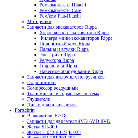
Ремкомплекты Hitachi
Ремкомплекты Case
Рем/ком Fiat-Hitachi
Моторчики
Запчасти для экскаваторов Rippa
Ходовая часть экскаватора Rippa
Фильтра мини-экскаваторов Rippa
Поворотный круг Rippa
Пальцы и втулки Rippa
Электрика Rippa
Редуктора Rippa
Гидравлика Rippa
Навесное оборудование Rippa
Запчасти для вилочных погрузчиков
Подшипники
Компрессор воздушный
Трансмиссия и тормозная система
Глушители
Диски для погрузчиков
Fortschritt
Валкователь Е-318
Запчасти для двигателя 4VD-6VD-8VD
Жатка SH-309
Жатки Е-042,Е-023,Е-025
Жатки SH-281,302,303