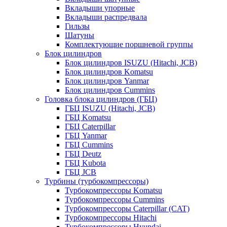
Вкладыши упорные
Вкладыши распредвала
Гильзы
Шатуны
Комплектующие поршневой группы
Блок цилиндров
Блок цилиндров ISUZU (Hitachi, JCB)
Блок цилиндров Komatsu
Блок цилиндров Yanmar
Блок цилиндров Cummins
Головка блока цилиндров (ГБЦ)
ГБЦ ISUZU (Hitachi, JCB)
ГБЦ Komatsu
ГБЦ Caterpillar
ГБЦ Yanmar
ГБЦ Cummins
ГБЦ Deutz
ГБЦ Kubota
ГБЦ JCB
Турбины (турбокомпрессоры)
Турбокомпрессоры Komatsu
Турбокомпрессоры Cummins
Турбокомпрессоры Caterpillar (CAT)
Турбокомпрессоры Hitachi
Турбокомпрессоры Hyundai