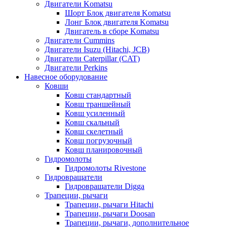
Двигатели Komatsu
Шорт Блок двигателя Komatsu
Лонг Блок двигателя Komatsu
Двигатель в сборе Komatsu
Двигатели Cummins
Двигатели Isuzu (Hitachi, JCB)
Двигатели Caterpillar (CAT)
Двигатели Perkins
Навесное оборудование
Ковши
Ковш стандартный
Ковш траншейный
Ковш усиленный
Ковш скальный
Ковш скелетный
Ковш погрузочный
Ковш планировочный
Гидромолоты
Гидромолоты Rivestone
Гидровращатели
Гидровращатели Digga
Трапеции, рычаги
Трапеции, рычаги Hitachi
Трапеции, рычаги Doosan
Трапеции, рычаги, дополнительное