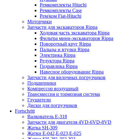
Ремкомплекты Hitachi
Ремкомплекты Case
Рем/ком Fiat-Hitachi
Моторчики
Запчасти для экскаваторов Rippa
Ходовая часть экскаватора Rippa
Фильтра мини-экскаваторов Rippa
Поворотный круг Rippa
Пальцы и втулки Rippa
Электрика Rippa
Редуктора Rippa
Гидравлика Rippa
Навесное оборудование Rippa
Запчасти для вилочных погрузчиков
Подшипники
Компрессор воздушный
Трансмиссия и тормозная система
Глушители
Диски для погрузчиков
Fortschritt
Валкователь Е-318
Запчасти для двигателя 4VD-6VD-8VD
Жатка SH-309
Жатки Е-042,Е-023,Е-025
Жатки SH-281,302,303