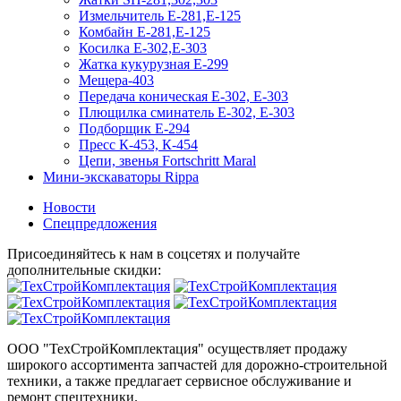
Измельчитель Е-281,Е-125
Комбайн Е-281,Е-125
Косилка Е-302,Е-303
Жатка кукурузная Е-299
Мещера-403
Передача коническая Е-302, Е-303
Плющилка сминатель Е-302, Е-303
Подборщик Е-294
Пресс К-453, К-454
Цепи, звенья Fortschritt Maral
Мини-экскаваторы Rippa
Новости
Спецпредложения
Присоединяйтесь к нам в соцсетях и получайте
дополнительные скидки:
ООО "ТехСтройКомплектация" осуществляет продажу
широкого ассортимента запчастей для дорожно-строительной
техники, а также предлагает сервисное обслуживание и
ремонт спецтехники.