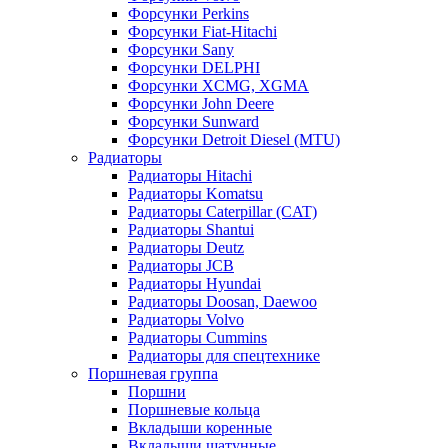
Форсунки Perkins
Форсунки Fiat-Hitachi
Форсунки Sany
Форсунки DELPHI
Форсунки XCMG, XGMA
Форсунки John Deere
Форсунки Sunward
Форсунки Detroit Diesel (MTU)
Радиаторы
Радиаторы Hitachi
Радиаторы Komatsu
Радиаторы Caterpillar (CAT)
Радиаторы Shantui
Радиаторы Deutz
Радиаторы JCB
Радиаторы Hyundai
Радиаторы Doosan, Daewoo
Радиаторы Volvo
Радиаторы Cummins
Радиаторы для спецтехнике
Поршневая группа
Поршни
Поршневые кольца
Вкладыши коренные
Вкладыши шатунные