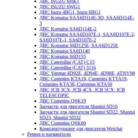
ДВС ISUZU 6HK1
ДВС ISUZU 6WG1
ДВС Isuzu 4BG1, Isuzu 6BG1
ДВС Komatsu SAA6D114E-3D, SAA6D114E-
3
ДВС Komatsu SA6D114E-2
ДВС Komatsu SAA6D107E-1, SAA6D107E-2,
SA6D107E-1, SA6D107E-2
ДВС Komatsu S6D125E, SAA6D125E
ДВС Komatsu SA6D140
ДВС Komatsu S6D155
ДВС Caterpillar (CAT) C15
ДВС Caterpillar (CAT) 3116
ДВС Yanmar 4D92E, 4D94E, 4D98E, 4TNV98
ДВС Cummins KTA19, Cummins KTTA19,
Cummins KTA38, Cummins KTA50
ДВС JCB 3CX, JCB 4CX, JCB 5CX, JCB
TELESCOPIC
ДВС Cummins QSK19
Запчасти для двигателя Shantui SD16
Запчасти для двигателя Shantui SD22, Shantui
SD23, Shantui SD32
ДВС Cummins QSK60
Комплектующие для двигателя Weichai
Ремни и натяжители