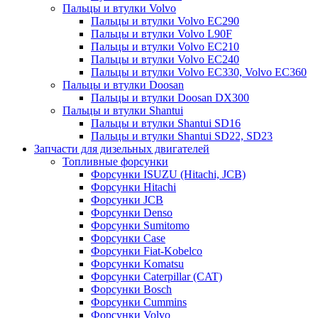
Пальцы и втулки Volvo
Пальцы и втулки Volvo EC290
Пальцы и втулки Volvo L90F
Пальцы и втулки Volvo EC210
Пальцы и втулки Volvo EC240
Пальцы и втулки Volvo EC330, Volvo EC360
Пальцы и втулки Doosan
Пальцы и втулки Doosan DX300
Пальцы и втулки Shantui
Пальцы и втулки Shantui SD16
Пальцы и втулки Shantui SD22, SD23
Запчасти для дизельных двигателей
Топливные форсунки
Форсунки ISUZU (Hitachi, JCB)
Форсунки Hitachi
Форсунки JCB
Форсунки Denso
Форсунки Sumitomo
Форсунки Case
Форсунки Fiat-Kobelco
Форсунки Komatsu
Форсунки Caterpillar (CAT)
Форсунки Bosch
Форсунки Cummins
Форсунки Volvo