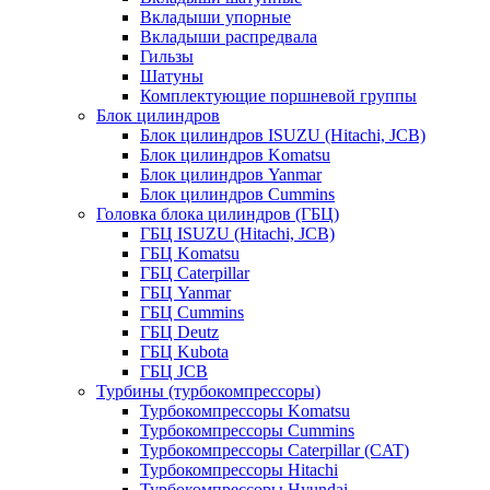
Вкладыши упорные
Вкладыши распредвала
Гильзы
Шатуны
Комплектующие поршневой группы
Блок цилиндров
Блок цилиндров ISUZU (Hitachi, JCB)
Блок цилиндров Komatsu
Блок цилиндров Yanmar
Блок цилиндров Cummins
Головка блока цилиндров (ГБЦ)
ГБЦ ISUZU (Hitachi, JCB)
ГБЦ Komatsu
ГБЦ Caterpillar
ГБЦ Yanmar
ГБЦ Cummins
ГБЦ Deutz
ГБЦ Kubota
ГБЦ JCB
Турбины (турбокомпрессоры)
Турбокомпрессоры Komatsu
Турбокомпрессоры Cummins
Турбокомпрессоры Caterpillar (CAT)
Турбокомпрессоры Hitachi
Турбокомпрессоры Hyundai