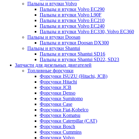
Пальцы и втулки Volvo
Пальцы и втулки Volvo EC290
Пальцы и втулки Volvo L90F
Пальцы и втулки Volvo EC210
Пальцы и втулки Volvo EC240
Пальцы и втулки Volvo EC330, Volvo EC360
Пальцы и втулки Doosan
Пальцы и втулки Doosan DX300
Пальцы и втулки Shantui
Пальцы и втулки Shantui SD16
Пальцы и втулки Shantui SD22, SD23
Запчасти для дизельных двигателей
Топливные форсунки
Форсунки ISUZU (Hitachi, JCB)
Форсунки Hitachi
Форсунки JCB
Форсунки Denso
Форсунки Sumitomo
Форсунки Case
Форсунки Fiat-Kobelco
Форсунки Komatsu
Форсунки Caterpillar (CAT)
Форсунки Bosch
Форсунки Cummins
Форсунки Volvo