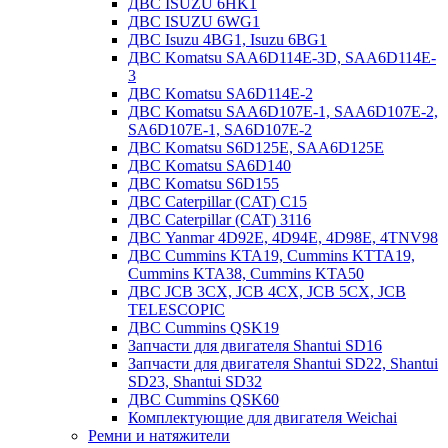
ДВС ISUZU 6HK1
ДВС ISUZU 6WG1
ДВС Isuzu 4BG1, Isuzu 6BG1
ДВС Komatsu SAA6D114E-3D, SAA6D114E-
3
ДВС Komatsu SA6D114E-2
ДВС Komatsu SAA6D107E-1, SAA6D107E-2,
SA6D107E-1, SA6D107E-2
ДВС Komatsu S6D125E, SAA6D125E
ДВС Komatsu SA6D140
ДВС Komatsu S6D155
ДВС Caterpillar (CAT) C15
ДВС Caterpillar (CAT) 3116
ДВС Yanmar 4D92E, 4D94E, 4D98E, 4TNV98
ДВС Cummins KTA19, Cummins KTTA19,
Cummins KTA38, Cummins KTA50
ДВС JCB 3CX, JCB 4CX, JCB 5CX, JCB
TELESCOPIC
ДВС Cummins QSK19
Запчасти для двигателя Shantui SD16
Запчасти для двигателя Shantui SD22, Shantui
SD23, Shantui SD32
ДВС Cummins QSK60
Комплектующие для двигателя Weichai
Ремни и натяжители