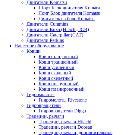
Двигатели Komatsu
Шорт Блок двигателя Komatsu
Лонг Блок двигателя Komatsu
Двигатель в сборе Komatsu
Двигатели Cummins
Двигатели Isuzu (Hitachi, JCB)
Двигатели Caterpillar (CAT)
Двигатели Perkins
Навесное оборудование
Ковши
Ковш стандартный
Ковш траншейный
Ковш усиленный
Ковш скальный
Ковш скелетный
Ковш погрузочный
Ковш планировочный
Гидромолоты
Гидромолоты Rivestone
Гидровращатели
Гидровращатели Digga
Трапеции, рычаги
Трапеции, рычаги Hitachi
Трапеции, рычаги Doosan
Трапеции, рычаги, дополнительное