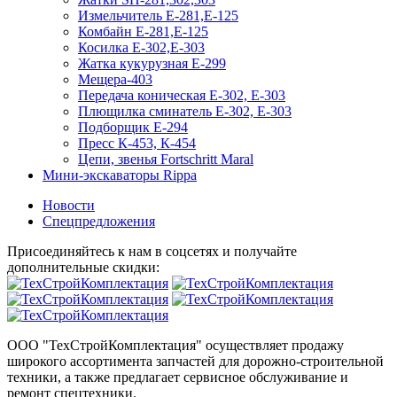
Измельчитель Е-281,Е-125
Комбайн Е-281,Е-125
Косилка Е-302,Е-303
Жатка кукурузная Е-299
Мещера-403
Передача коническая Е-302, Е-303
Плющилка сминатель Е-302, Е-303
Подборщик Е-294
Пресс К-453, К-454
Цепи, звенья Fortschritt Maral
Мини-экскаваторы Rippa
Новости
Спецпредложения
Присоединяйтесь к нам в соцсетях и получайте
дополнительные скидки:
ООО "ТехСтройКомплектация" осуществляет продажу
широкого ассортимента запчастей для дорожно-строительной
техники, а также предлагает сервисное обслуживание и
ремонт спецтехники.