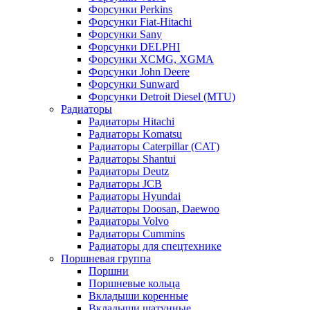
Форсунки Perkins
Форсунки Fiat-Hitachi
Форсунки Sany
Форсунки DELPHI
Форсунки XCMG, XGMA
Форсунки John Deere
Форсунки Sunward
Форсунки Detroit Diesel (MTU)
Радиаторы
Радиаторы Hitachi
Радиаторы Komatsu
Радиаторы Caterpillar (CAT)
Радиаторы Shantui
Радиаторы Deutz
Радиаторы JCB
Радиаторы Hyundai
Радиаторы Doosan, Daewoo
Радиаторы Volvo
Радиаторы Cummins
Радиаторы для спецтехнике
Поршневая группа
Поршни
Поршневые кольца
Вкладыши коренные
Вкладыши шатунные