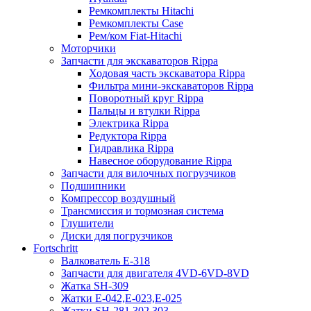
Ремкомплекты Hitachi
Ремкомплекты Case
Рем/ком Fiat-Hitachi
Моторчики
Запчасти для экскаваторов Rippa
Ходовая часть экскаватора Rippa
Фильтра мини-экскаваторов Rippa
Поворотный круг Rippa
Пальцы и втулки Rippa
Электрика Rippa
Редуктора Rippa
Гидравлика Rippa
Навесное оборудование Rippa
Запчасти для вилочных погрузчиков
Подшипники
Компрессор воздушный
Трансмиссия и тормозная система
Глушители
Диски для погрузчиков
Fortschritt
Валкователь Е-318
Запчасти для двигателя 4VD-6VD-8VD
Жатка SH-309
Жатки Е-042,Е-023,Е-025
Жатки SH-281,302,303