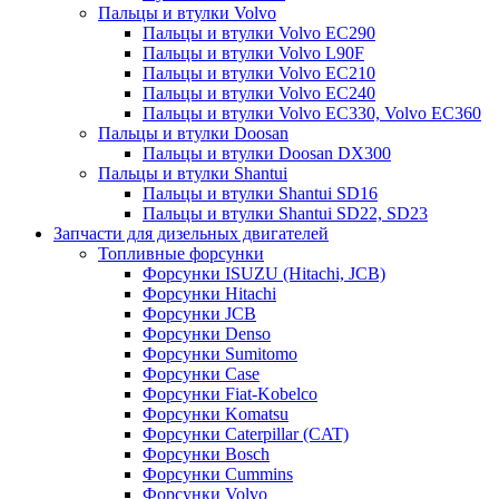
Пальцы и втулки Volvo
Пальцы и втулки Volvo EC290
Пальцы и втулки Volvo L90F
Пальцы и втулки Volvo EC210
Пальцы и втулки Volvo EC240
Пальцы и втулки Volvo EC330, Volvo EC360
Пальцы и втулки Doosan
Пальцы и втулки Doosan DX300
Пальцы и втулки Shantui
Пальцы и втулки Shantui SD16
Пальцы и втулки Shantui SD22, SD23
Запчасти для дизельных двигателей
Топливные форсунки
Форсунки ISUZU (Hitachi, JCB)
Форсунки Hitachi
Форсунки JCB
Форсунки Denso
Форсунки Sumitomo
Форсунки Case
Форсунки Fiat-Kobelco
Форсунки Komatsu
Форсунки Caterpillar (CAT)
Форсунки Bosch
Форсунки Cummins
Форсунки Volvo