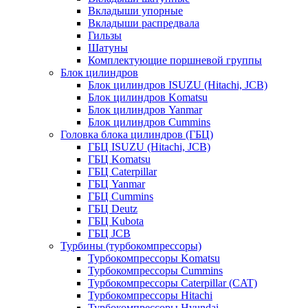
Вкладыши упорные
Вкладыши распредвала
Гильзы
Шатуны
Комплектующие поршневой группы
Блок цилиндров
Блок цилиндров ISUZU (Hitachi, JCB)
Блок цилиндров Komatsu
Блок цилиндров Yanmar
Блок цилиндров Cummins
Головка блока цилиндров (ГБЦ)
ГБЦ ISUZU (Hitachi, JCB)
ГБЦ Komatsu
ГБЦ Caterpillar
ГБЦ Yanmar
ГБЦ Cummins
ГБЦ Deutz
ГБЦ Kubota
ГБЦ JCB
Турбины (турбокомпрессоры)
Турбокомпрессоры Komatsu
Турбокомпрессоры Cummins
Турбокомпрессоры Caterpillar (CAT)
Турбокомпрессоры Hitachi
Турбокомпрессоры Hyundai