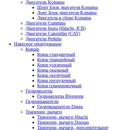
Двигатели Komatsu
Шорт Блок двигателя Komatsu
Лонг Блок двигателя Komatsu
Двигатель в сборе Komatsu
Двигатели Cummins
Двигатели Isuzu (Hitachi, JCB)
Двигатели Caterpillar (CAT)
Двигатели Perkins
Навесное оборудование
Ковши
Ковш стандартный
Ковш траншейный
Ковш усиленный
Ковш скальный
Ковш скелетный
Ковш погрузочный
Ковш планировочный
Гидромолоты
Гидромолоты Rivestone
Гидровращатели
Гидровращатели Digga
Трапеции, рычаги
Трапеции, рычаги Hitachi
Трапеции, рычаги Doosan
Трапеции, рычаги, дополнительное