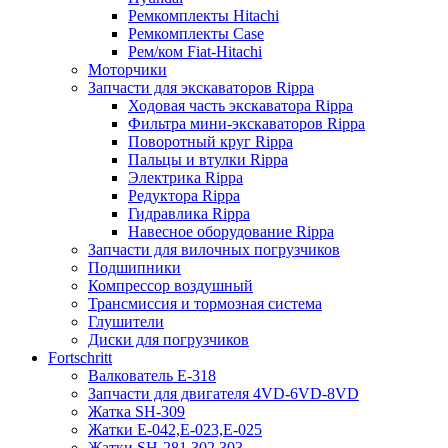
Ремкомплекты Hitachi
Ремкомплекты Case
Рем/ком Fiat-Hitachi
Моторчики
Запчасти для экскаваторов Rippa
Ходовая часть экскаватора Rippa
Фильтра мини-экскаваторов Rippa
Поворотный круг Rippa
Пальцы и втулки Rippa
Электрика Rippa
Редуктора Rippa
Гидравлика Rippa
Навесное оборудование Rippa
Запчасти для вилочных погрузчиков
Подшипники
Компрессор воздушный
Трансмиссия и тормозная система
Глушители
Диски для погрузчиков
Fortschritt
Валкователь Е-318
Запчасти для двигателя 4VD-6VD-8VD
Жатка SH-309
Жатки Е-042,Е-023,Е-025
Жатки SH-281,302,303