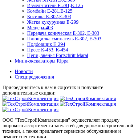
Измельчитель Е-281,Е-125
Комбайн Е-281,Е-125
Косилка Е-302,Е-303
Жатка кукурузная Е-299
Мещера-403
Передача коническая Е-302, Е-303
Плющилка сминатель Е-302, Е-303
Подборщик Е-294
Пресс К-453, К-454
Цепи, звенья Fortschritt Maral
Мини-экскаваторы Rippa
Новости
Спецпредложения
Присоединяйтесь к нам в соцсетях и получайте
дополнительные скидки:
ООО "ТехСтройКомплектация" осуществляет продажу
широкого ассортимента запчастей для дорожно-строительной
техники, а также предлагает сервисное обслуживание и
ремонт спецтехники.