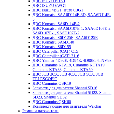
ДВС ISUZU 6HK1
ДВС ISUZU 6WG1
ДВС Isuzu 4BG1, Isuzu 6BG1
ДВС Komatsu SAA6D114E-3D, SAA6D114E-
3
ДВС Komatsu SA6D114E-2
ДВС Komatsu SAA6D107E-1, SAA6D107E-2,
SA6D107E-1, SA6D107E-2
ДВС Komatsu S6D125E, SAA6D125E
ДВС Komatsu SA6D140
ДВС Komatsu S6D155
ДВС Caterpillar (CAT) C15
ДВС Caterpillar (CAT) 3116
ДВС Yanmar 4D92E, 4D94E, 4D98E, 4TNV98
ДВС Cummins KTA19, Cummins KTTA19,
Cummins KTA38, Cummins KTA50
ДВС JCB 3CX, JCB 4CX, JCB 5CX, JCB
TELESCOPIC
ДВС Cummins QSK19
Запчасти для двигателя Shantui SD16
Запчасти для двигателя Shantui SD22, Shantui
SD23, Shantui SD32
ДВС Cummins QSK60
Комплектующие для двигателя Weichai
Ремни и натяжители