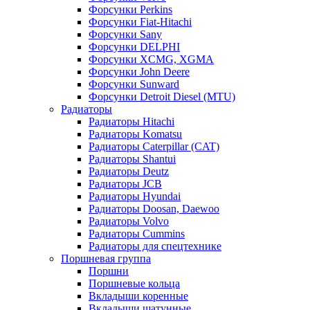
Форсунки Perkins
Форсунки Fiat-Hitachi
Форсунки Sany
Форсунки DELPHI
Форсунки XCMG, XGMA
Форсунки John Deere
Форсунки Sunward
Форсунки Detroit Diesel (MTU)
Радиаторы
Радиаторы Hitachi
Радиаторы Komatsu
Радиаторы Caterpillar (CAT)
Радиаторы Shantui
Радиаторы Deutz
Радиаторы JCB
Радиаторы Hyundai
Радиаторы Doosan, Daewoo
Радиаторы Volvo
Радиаторы Cummins
Радиаторы для спецтехнике
Поршневая группа
Поршни
Поршневые кольца
Вкладыши коренные
Вкладыши шатунные