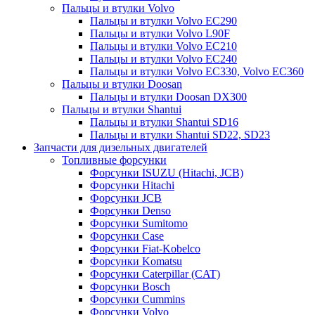
Пальцы и втулки Volvo
Пальцы и втулки Volvo EC290
Пальцы и втулки Volvo L90F
Пальцы и втулки Volvo EC210
Пальцы и втулки Volvo EC240
Пальцы и втулки Volvo EC330, Volvo EC360
Пальцы и втулки Doosan
Пальцы и втулки Doosan DX300
Пальцы и втулки Shantui
Пальцы и втулки Shantui SD16
Пальцы и втулки Shantui SD22, SD23
Запчасти для дизельных двигателей
Топливные форсунки
Форсунки ISUZU (Hitachi, JCB)
Форсунки Hitachi
Форсунки JCB
Форсунки Denso
Форсунки Sumitomo
Форсунки Case
Форсунки Fiat-Kobelco
Форсунки Komatsu
Форсунки Caterpillar (CAT)
Форсунки Bosch
Форсунки Cummins
Форсунки Volvo