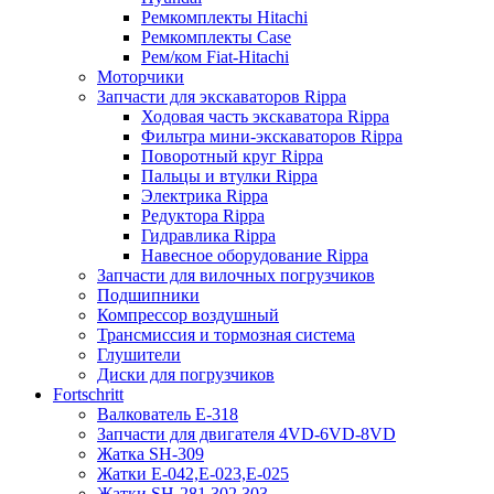
Ремкомплекты Hitachi
Ремкомплекты Case
Рем/ком Fiat-Hitachi
Моторчики
Запчасти для экскаваторов Rippa
Ходовая часть экскаватора Rippa
Фильтра мини-экскаваторов Rippa
Поворотный круг Rippa
Пальцы и втулки Rippa
Электрика Rippa
Редуктора Rippa
Гидравлика Rippa
Навесное оборудование Rippa
Запчасти для вилочных погрузчиков
Подшипники
Компрессор воздушный
Трансмиссия и тормозная система
Глушители
Диски для погрузчиков
Fortschritt
Валкователь Е-318
Запчасти для двигателя 4VD-6VD-8VD
Жатка SH-309
Жатки Е-042,Е-023,Е-025
Жатки SH-281,302,303