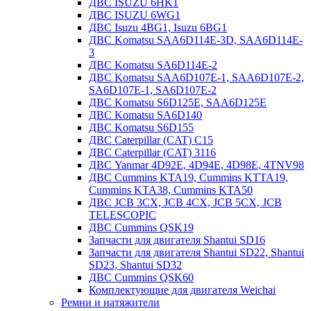
ДВС ISUZU 6HK1
ДВС ISUZU 6WG1
ДВС Isuzu 4BG1, Isuzu 6BG1
ДВС Komatsu SAA6D114E-3D, SAA6D114E-
3
ДВС Komatsu SA6D114E-2
ДВС Komatsu SAA6D107E-1, SAA6D107E-2,
SA6D107E-1, SA6D107E-2
ДВС Komatsu S6D125E, SAA6D125E
ДВС Komatsu SA6D140
ДВС Komatsu S6D155
ДВС Caterpillar (CAT) C15
ДВС Caterpillar (CAT) 3116
ДВС Yanmar 4D92E, 4D94E, 4D98E, 4TNV98
ДВС Cummins KTA19, Cummins KTTA19,
Cummins KTA38, Cummins KTA50
ДВС JCB 3CX, JCB 4CX, JCB 5CX, JCB
TELESCOPIC
ДВС Cummins QSK19
Запчасти для двигателя Shantui SD16
Запчасти для двигателя Shantui SD22, Shantui
SD23, Shantui SD32
ДВС Cummins QSK60
Комплектующие для двигателя Weichai
Ремни и натяжители