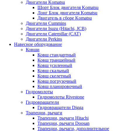
Двигатели Komatsu
Шорт Блок двигателя Komatsu
Лонг Блок двигателя Komatsu
Двигатель в сборе Komatsu
Двигатели Cummins
Двигатели Isuzu (Hitachi, JCB)
Двигатели Caterpillar (CAT)
Двигатели Perkins
Навесное оборудование
Ковши
Ковш стандартный
Ковш траншейный
Ковш усиленный
Ковш скальный
Ковш скелетный
Ковш погрузочный
Ковш планировочный
Гидромолоты
Гидромолоты Rivestone
Гидровращатели
Гидровращатели Digga
Трапеции, рычаги
Трапеции, рычаги Hitachi
Трапеции, рычаги Doosan
Трапеции, рычаги, дополнительное