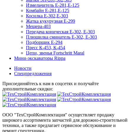
Измельчитель Е-281,Е-125
Комбайн Е-281,Е-125
Косилка Е-302,Е-303
Жатка кукурузная Е-299
Мещера-403
Передача коническая Е-302, Е-303
Плющилка сминатель Е-302, Е-303
Подборщик Е-294
Пресс К-453, К-454
Цепи, звенья Fortschritt Maral
Мини-экскаваторы Rippa
Новости
Спецпредложения
Присоединяйтесь к нам в соцсетях и получайте
дополнительные скидки:
ООО "ТехСтройКомплектация" осуществляет продажу
широкого ассортимента запчастей для дорожно-строительной
техники, а также предлагает сервисное обслуживание и
ремонт спецтехники.