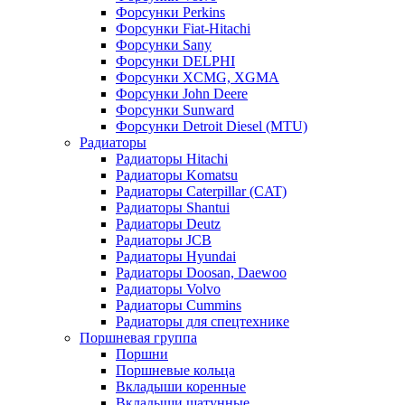
Форсунки Perkins
Форсунки Fiat-Hitachi
Форсунки Sany
Форсунки DELPHI
Форсунки XCMG, XGMA
Форсунки John Deere
Форсунки Sunward
Форсунки Detroit Diesel (MTU)
Радиаторы
Радиаторы Hitachi
Радиаторы Komatsu
Радиаторы Caterpillar (CAT)
Радиаторы Shantui
Радиаторы Deutz
Радиаторы JCB
Радиаторы Hyundai
Радиаторы Doosan, Daewoo
Радиаторы Volvo
Радиаторы Cummins
Радиаторы для спецтехнике
Поршневая группа
Поршни
Поршневые кольца
Вкладыши коренные
Вкладыши шатунные