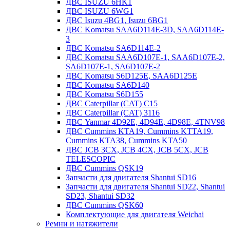
ДВС ISUZU 6HK1
ДВС ISUZU 6WG1
ДВС Isuzu 4BG1, Isuzu 6BG1
ДВС Komatsu SAA6D114E-3D, SAA6D114E-
3
ДВС Komatsu SA6D114E-2
ДВС Komatsu SAA6D107E-1, SAA6D107E-2,
SA6D107E-1, SA6D107E-2
ДВС Komatsu S6D125E, SAA6D125E
ДВС Komatsu SA6D140
ДВС Komatsu S6D155
ДВС Caterpillar (CAT) C15
ДВС Caterpillar (CAT) 3116
ДВС Yanmar 4D92E, 4D94E, 4D98E, 4TNV98
ДВС Cummins KTA19, Cummins KTTA19,
Cummins KTA38, Cummins KTA50
ДВС JCB 3CX, JCB 4CX, JCB 5CX, JCB
TELESCOPIC
ДВС Cummins QSK19
Запчасти для двигателя Shantui SD16
Запчасти для двигателя Shantui SD22, Shantui
SD23, Shantui SD32
ДВС Cummins QSK60
Комплектующие для двигателя Weichai
Ремни и натяжители