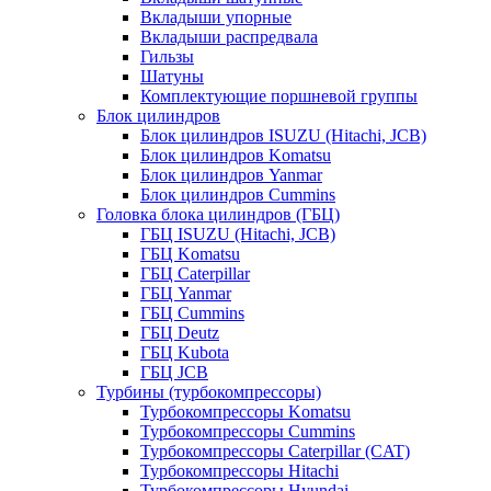
Вкладыши упорные
Вкладыши распредвала
Гильзы
Шатуны
Комплектующие поршневой группы
Блок цилиндров
Блок цилиндров ISUZU (Hitachi, JCB)
Блок цилиндров Komatsu
Блок цилиндров Yanmar
Блок цилиндров Cummins
Головка блока цилиндров (ГБЦ)
ГБЦ ISUZU (Hitachi, JCB)
ГБЦ Komatsu
ГБЦ Caterpillar
ГБЦ Yanmar
ГБЦ Cummins
ГБЦ Deutz
ГБЦ Kubota
ГБЦ JCB
Турбины (турбокомпрессоры)
Турбокомпрессоры Komatsu
Турбокомпрессоры Cummins
Турбокомпрессоры Caterpillar (CAT)
Турбокомпрессоры Hitachi
Турбокомпрессоры Hyundai