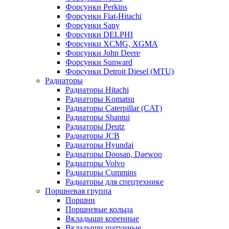
Форсунки Perkins
Форсунки Fiat-Hitachi
Форсунки Sany
Форсунки DELPHI
Форсунки XCMG, XGMA
Форсунки John Deere
Форсунки Sunward
Форсунки Detroit Diesel (MTU)
Радиаторы
Радиаторы Hitachi
Радиаторы Komatsu
Радиаторы Caterpillar (CAT)
Радиаторы Shantui
Радиаторы Deutz
Радиаторы JCB
Радиаторы Hyundai
Радиаторы Doosan, Daewoo
Радиаторы Volvo
Радиаторы Cummins
Радиаторы для спецтехнике
Поршневая группа
Поршни
Поршневые кольца
Вкладыши коренные
Вкладыши шатунные