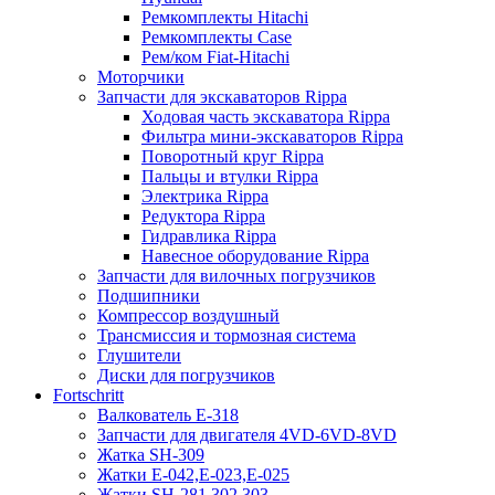
Ремкомплекты Hitachi
Ремкомплекты Case
Рем/ком Fiat-Hitachi
Моторчики
Запчасти для экскаваторов Rippa
Ходовая часть экскаватора Rippa
Фильтра мини-экскаваторов Rippa
Поворотный круг Rippa
Пальцы и втулки Rippa
Электрика Rippa
Редуктора Rippa
Гидравлика Rippa
Навесное оборудование Rippa
Запчасти для вилочных погрузчиков
Подшипники
Компрессор воздушный
Трансмиссия и тормозная система
Глушители
Диски для погрузчиков
Fortschritt
Валкователь Е-318
Запчасти для двигателя 4VD-6VD-8VD
Жатка SH-309
Жатки Е-042,Е-023,Е-025
Жатки SH-281,302,303