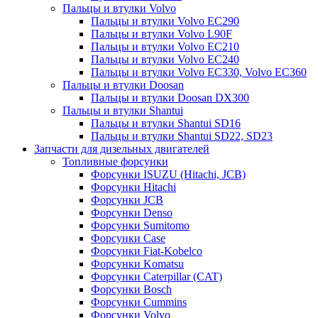
Пальцы и втулки Volvo
Пальцы и втулки Volvo EC290
Пальцы и втулки Volvo L90F
Пальцы и втулки Volvo EC210
Пальцы и втулки Volvo EC240
Пальцы и втулки Volvo EC330, Volvo EC360
Пальцы и втулки Doosan
Пальцы и втулки Doosan DX300
Пальцы и втулки Shantui
Пальцы и втулки Shantui SD16
Пальцы и втулки Shantui SD22, SD23
Запчасти для дизельных двигателей
Топливные форсунки
Форсунки ISUZU (Hitachi, JCB)
Форсунки Hitachi
Форсунки JCB
Форсунки Denso
Форсунки Sumitomo
Форсунки Case
Форсунки Fiat-Kobelco
Форсунки Komatsu
Форсунки Caterpillar (CAT)
Форсунки Bosch
Форсунки Cummins
Форсунки Volvo