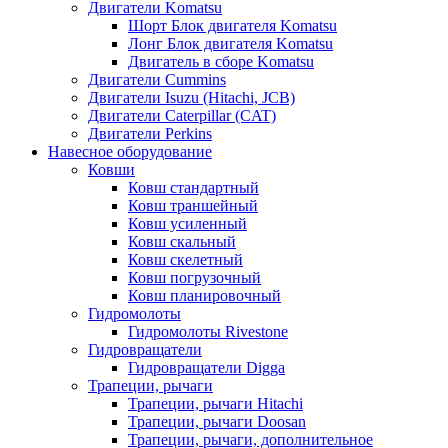
Двигатели Komatsu
Шорт Блок двигателя Komatsu
Лонг Блок двигателя Komatsu
Двигатель в сборе Komatsu
Двигатели Cummins
Двигатели Isuzu (Hitachi, JCB)
Двигатели Caterpillar (CAT)
Двигатели Perkins
Навесное оборудование
Ковши
Ковш стандартный
Ковш траншейный
Ковш усиленный
Ковш скальный
Ковш скелетный
Ковш погрузочный
Ковш планировочный
Гидромолоты
Гидромолоты Rivestone
Гидровращатели
Гидровращатели Digga
Трапеции, рычаги
Трапеции, рычаги Hitachi
Трапеции, рычаги Doosan
Трапеции, рычаги, дополнительное