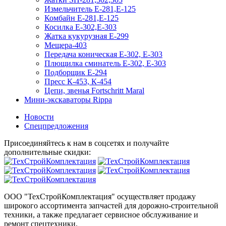
Измельчитель Е-281,Е-125
Комбайн Е-281,Е-125
Косилка Е-302,Е-303
Жатка кукурузная Е-299
Мещера-403
Передача коническая Е-302, Е-303
Плющилка сминатель Е-302, Е-303
Подборщик Е-294
Пресс К-453, К-454
Цепи, звенья Fortschritt Maral
Мини-экскаваторы Rippa
Новости
Спецпредложения
Присоединяйтесь к нам в соцсетях и получайте
дополнительные скидки:
ООО "ТехСтройКомплектация" осуществляет продажу
широкого ассортимента запчастей для дорожно-строительной
техники, а также предлагает сервисное обслуживание и
ремонт спецтехники.