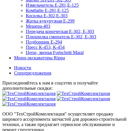
Измельчитель Е-281,Е-125
Комбайн Е-281,Е-125
Косилка Е-302,Е-303
Жатка кукурузная Е-299
Мещера-403
Передача коническая Е-302, Е-303
Плющилка сминатель Е-302, Е-303
Подборщик Е-294
Пресс К-453, К-454
Цепи, звенья Fortschritt Maral
Мини-экскаваторы Rippa
Новости
Спецпредложения
Присоединяйтесь к нам в соцсетях и получайте
дополнительные скидки:
ООО "ТехСтройКомплектация" осуществляет продажу
широкого ассортимента запчастей для дорожно-строительной
техники, а также предлагает сервисное обслуживание и
ремонт спецтехники.