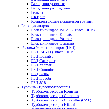
Вкладыши упорные
Вкладыши распредвала
Гильзы
Шатуны
Комплектующие поршневой группы
Блок цилиндров
Блок цилиндров ISUZU (Hitachi, JCB)
Блок цилиндров Komatsu
Блок цилиндров Yanmar
Блок цилиндров Cummins
Головка блока цилиндров (ГБЦ)
ГБЦ ISUZU (Hitachi, JCB)
ГБЦ Komatsu
ГБЦ Caterpillar
ГБЦ Yanmar
ГБЦ Cummins
ГБЦ Deutz
ГБЦ Kubota
ГБЦ JCB
Турбины (турбокомпрессоры)
Турбокомпрессоры Komatsu
Турбокомпрессоры Cummins
Турбокомпрессоры Caterpillar (CAT)
Турбокомпрессоры Hitachi
Турбокомпрессоры Hyundai