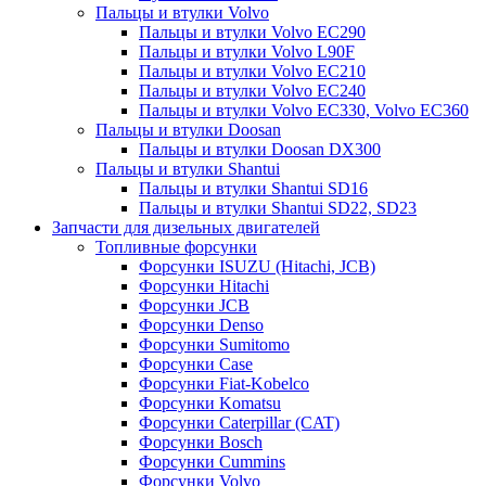
Пальцы и втулки Volvo
Пальцы и втулки Volvo EC290
Пальцы и втулки Volvo L90F
Пальцы и втулки Volvo EC210
Пальцы и втулки Volvo EC240
Пальцы и втулки Volvo EC330, Volvo EC360
Пальцы и втулки Doosan
Пальцы и втулки Doosan DX300
Пальцы и втулки Shantui
Пальцы и втулки Shantui SD16
Пальцы и втулки Shantui SD22, SD23
Запчасти для дизельных двигателей
Топливные форсунки
Форсунки ISUZU (Hitachi, JCB)
Форсунки Hitachi
Форсунки JCB
Форсунки Denso
Форсунки Sumitomo
Форсунки Case
Форсунки Fiat-Kobelco
Форсунки Komatsu
Форсунки Caterpillar (CAT)
Форсунки Bosch
Форсунки Cummins
Форсунки Volvo