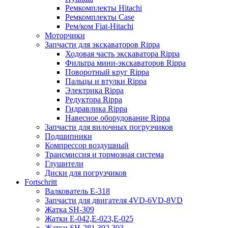
Ремкомплекты Hitachi
Ремкомплекты Case
Рем/ком Fiat-Hitachi
Моторчики
Запчасти для экскаваторов Rippa
Ходовая часть экскаватора Rippa
Фильтра мини-экскаваторов Rippa
Поворотный круг Rippa
Пальцы и втулки Rippa
Электрика Rippa
Редуктора Rippa
Гидравлика Rippa
Навесное оборудование Rippa
Запчасти для вилочных погрузчиков
Подшипники
Компрессор воздушный
Трансмиссия и тормозная система
Глушители
Диски для погрузчиков
Fortschritt
Валкователь Е-318
Запчасти для двигателя 4VD-6VD-8VD
Жатка SH-309
Жатки Е-042,Е-023,Е-025
Жатки SH-281,302,303