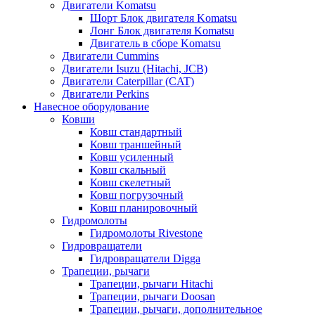
Двигатели Komatsu
Шорт Блок двигателя Komatsu
Лонг Блок двигателя Komatsu
Двигатель в сборе Komatsu
Двигатели Cummins
Двигатели Isuzu (Hitachi, JCB)
Двигатели Caterpillar (CAT)
Двигатели Perkins
Навесное оборудование
Ковши
Ковш стандартный
Ковш траншейный
Ковш усиленный
Ковш скальный
Ковш скелетный
Ковш погрузочный
Ковш планировочный
Гидромолоты
Гидромолоты Rivestone
Гидровращатели
Гидровращатели Digga
Трапеции, рычаги
Трапеции, рычаги Hitachi
Трапеции, рычаги Doosan
Трапеции, рычаги, дополнительное