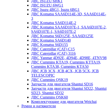
ДВС ISUZU 6HK1
ДВС ISUZU 6WG1
ДВС Isuzu 4BG1, Isuzu 6BG1
ДВС Komatsu SAA6D114E-3D, SAA6D114E-
3
ДВС Komatsu SA6D114E-2
ДВС Komatsu SAA6D107E-1, SAA6D107E-2,
SA6D107E-1, SA6D107E-2
ДВС Komatsu S6D125E, SAA6D125E
ДВС Komatsu SA6D140
ДВС Komatsu S6D155
ДВС Caterpillar (CAT) C15
ДВС Caterpillar (CAT) 3116
ДВС Yanmar 4D92E, 4D94E, 4D98E, 4TNV98
ДВС Cummins KTA19, Cummins KTTA19,
Cummins KTA38, Cummins KTA50
ДВС JCB 3CX, JCB 4CX, JCB 5CX, JCB
TELESCOPIC
ДВС Cummins QSK19
Запчасти для двигателя Shantui SD16
Запчасти для двигателя Shantui SD22, Shantui
SD23, Shantui SD32
ДВС Cummins QSK60
Комплектующие для двигателя Weichai
Ремни и натяжители