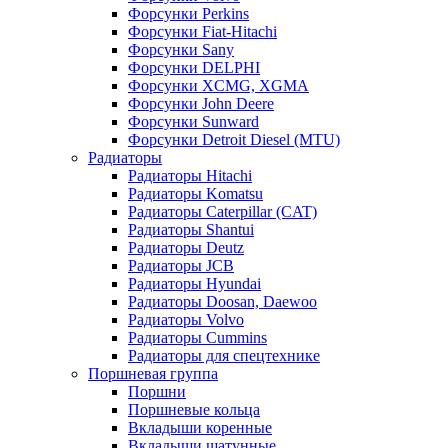
Форсунки Perkins
Форсунки Fiat-Hitachi
Форсунки Sany
Форсунки DELPHI
Форсунки XCMG, XGMA
Форсунки John Deere
Форсунки Sunward
Форсунки Detroit Diesel (MTU)
Радиаторы
Радиаторы Hitachi
Радиаторы Komatsu
Радиаторы Caterpillar (CAT)
Радиаторы Shantui
Радиаторы Deutz
Радиаторы JCB
Радиаторы Hyundai
Радиаторы Doosan, Daewoo
Радиаторы Volvo
Радиаторы Cummins
Радиаторы для спецтехнике
Поршневая группа
Поршни
Поршневые кольца
Вкладыши коренные
Вкладыши шатунные