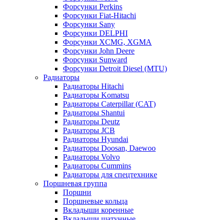
Форсунки Perkins
Форсунки Fiat-Hitachi
Форсунки Sany
Форсунки DELPHI
Форсунки XCMG, XGMA
Форсунки John Deere
Форсунки Sunward
Форсунки Detroit Diesel (MTU)
Радиаторы
Радиаторы Hitachi
Радиаторы Komatsu
Радиаторы Caterpillar (CAT)
Радиаторы Shantui
Радиаторы Deutz
Радиаторы JCB
Радиаторы Hyundai
Радиаторы Doosan, Daewoo
Радиаторы Volvo
Радиаторы Cummins
Радиаторы для спецтехнике
Поршневая группа
Поршни
Поршневые кольца
Вкладыши коренные
Вкладыши шатунные