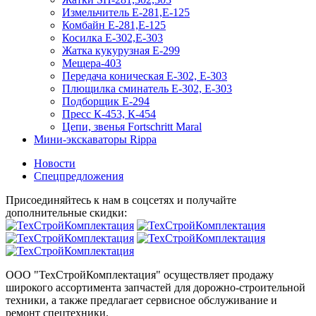
Измельчитель Е-281,Е-125
Комбайн Е-281,Е-125
Косилка Е-302,Е-303
Жатка кукурузная Е-299
Мещера-403
Передача коническая Е-302, Е-303
Плющилка сминатель Е-302, Е-303
Подборщик Е-294
Пресс К-453, К-454
Цепи, звенья Fortschritt Maral
Мини-экскаваторы Rippa
Новости
Спецпредложения
Присоединяйтесь к нам в соцсетях и получайте
дополнительные скидки:
ООО "ТехСтройКомплектация" осуществляет продажу
широкого ассортимента запчастей для дорожно-строительной
техники, а также предлагает сервисное обслуживание и
ремонт спецтехники.