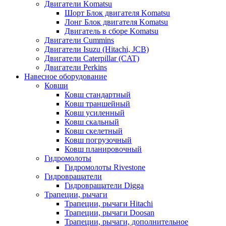
Двигатели Komatsu
Шорт Блок двигателя Komatsu
Лонг Блок двигателя Komatsu
Двигатель в сборе Komatsu
Двигатели Cummins
Двигатели Isuzu (Hitachi, JCB)
Двигатели Caterpillar (CAT)
Двигатели Perkins
Навесное оборудование
Ковши
Ковш стандартный
Ковш траншейный
Ковш усиленный
Ковш скальный
Ковш скелетный
Ковш погрузочный
Ковш планировочный
Гидромолоты
Гидромолоты Rivestone
Гидровращатели
Гидровращатели Digga
Трапеции, рычаги
Трапеции, рычаги Hitachi
Трапеции, рычаги Doosan
Трапеции, рычаги, дополнительное