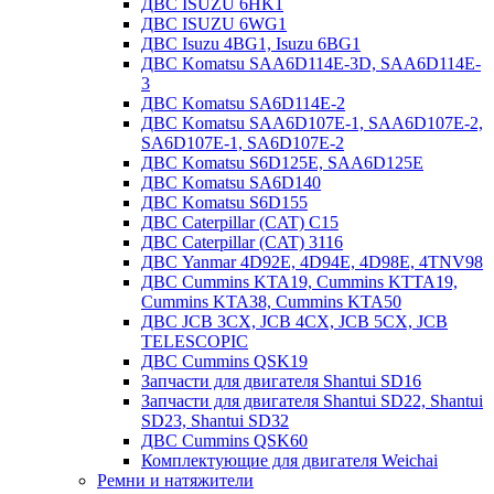
ДВС ISUZU 6HK1
ДВС ISUZU 6WG1
ДВС Isuzu 4BG1, Isuzu 6BG1
ДВС Komatsu SAA6D114E-3D, SAA6D114E-
3
ДВС Komatsu SA6D114E-2
ДВС Komatsu SAA6D107E-1, SAA6D107E-2,
SA6D107E-1, SA6D107E-2
ДВС Komatsu S6D125E, SAA6D125E
ДВС Komatsu SA6D140
ДВС Komatsu S6D155
ДВС Caterpillar (CAT) C15
ДВС Caterpillar (CAT) 3116
ДВС Yanmar 4D92E, 4D94E, 4D98E, 4TNV98
ДВС Cummins KTA19, Cummins KTTA19,
Cummins KTA38, Cummins KTA50
ДВС JCB 3CX, JCB 4CX, JCB 5CX, JCB
TELESCOPIC
ДВС Cummins QSK19
Запчасти для двигателя Shantui SD16
Запчасти для двигателя Shantui SD22, Shantui
SD23, Shantui SD32
ДВС Cummins QSK60
Комплектующие для двигателя Weichai
Ремни и натяжители