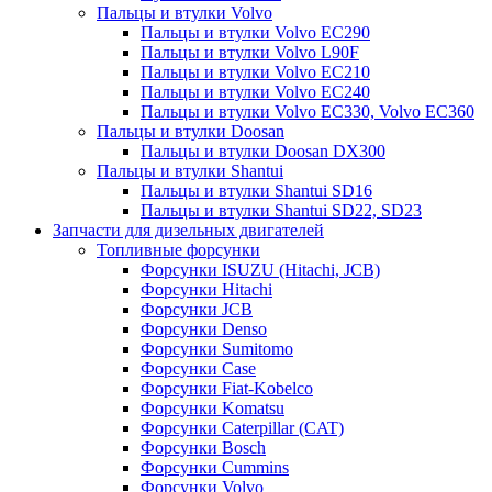
Пальцы и втулки Volvo
Пальцы и втулки Volvo EC290
Пальцы и втулки Volvo L90F
Пальцы и втулки Volvo EC210
Пальцы и втулки Volvo EC240
Пальцы и втулки Volvo EC330, Volvo EC360
Пальцы и втулки Doosan
Пальцы и втулки Doosan DX300
Пальцы и втулки Shantui
Пальцы и втулки Shantui SD16
Пальцы и втулки Shantui SD22, SD23
Запчасти для дизельных двигателей
Топливные форсунки
Форсунки ISUZU (Hitachi, JCB)
Форсунки Hitachi
Форсунки JCB
Форсунки Denso
Форсунки Sumitomo
Форсунки Case
Форсунки Fiat-Kobelco
Форсунки Komatsu
Форсунки Caterpillar (CAT)
Форсунки Bosch
Форсунки Cummins
Форсунки Volvo