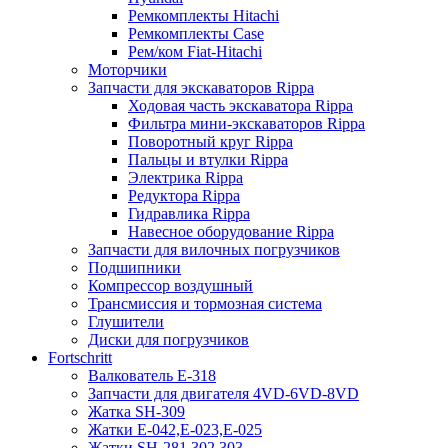
Ремкомплекты Hitachi
Ремкомплекты Case
Рем/ком Fiat-Hitachi
Моторчики
Запчасти для экскаваторов Rippa
Ходовая часть экскаватора Rippa
Фильтра мини-экскаваторов Rippa
Поворотный круг Rippa
Пальцы и втулки Rippa
Электрика Rippa
Редуктора Rippa
Гидравлика Rippa
Навесное оборудование Rippa
Запчасти для вилочных погрузчиков
Подшипники
Компрессор воздушный
Трансмиссия и тормозная система
Глушители
Диски для погрузчиков
Fortschritt
Валкователь Е-318
Запчасти для двигателя 4VD-6VD-8VD
Жатка SH-309
Жатки Е-042,Е-023,Е-025
Жатки SH-281,302,303