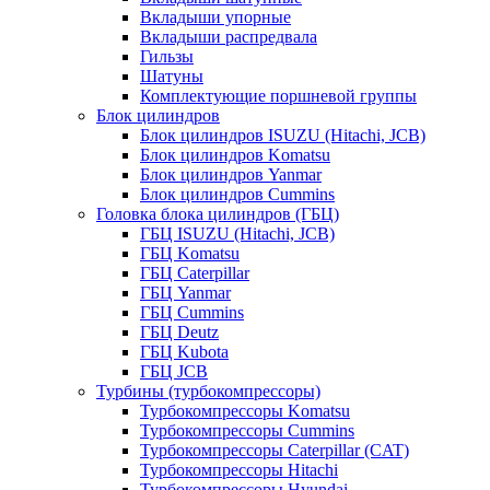
Вкладыши упорные
Вкладыши распредвала
Гильзы
Шатуны
Комплектующие поршневой группы
Блок цилиндров
Блок цилиндров ISUZU (Hitachi, JCB)
Блок цилиндров Komatsu
Блок цилиндров Yanmar
Блок цилиндров Cummins
Головка блока цилиндров (ГБЦ)
ГБЦ ISUZU (Hitachi, JCB)
ГБЦ Komatsu
ГБЦ Caterpillar
ГБЦ Yanmar
ГБЦ Cummins
ГБЦ Deutz
ГБЦ Kubota
ГБЦ JCB
Турбины (турбокомпрессоры)
Турбокомпрессоры Komatsu
Турбокомпрессоры Cummins
Турбокомпрессоры Caterpillar (CAT)
Турбокомпрессоры Hitachi
Турбокомпрессоры Hyundai