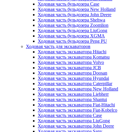
Ходовая часть бульдозера Case
Ходовая часть бульдозера New Holland
Ходовая часть бульдозера John Deere
Ходовая часть бульдозера Shehwa
Ходовая часть бульдозера Zoomlion
Ходовая часть бульдозера LiuGong
Ходовая часть бульдозера XGMA
Ходовая часть бульдозера Peng PU
Ходовая часть для экскаваторов
Ходовая часть экскаватора Hitachi
Ходовая часть экскаватора Komatsu
Ходовая часть экскаватора Volvo
Ходовая часть экскаватора JCB
Ходовая часть экскаватора Doosan
Ходовая часть экскаватора Hyundai
Ходовая часть экскаватора Caterpillar
Ходовая часть экскаватора New Holland
Ходовая часть экскаватора Liebherr
Ходовая часть экскаватора Shantui
Ходовая часть экскаватора Fiat-Hitachi
Ходовая часть экскаватора Fiat-Kobelco
Ходовая часть экскаватора Case
Ходовая часть экскаватора LiuGong
Ходовая часть экскаватора John Deere
Ходовая часть экскаватора Sany