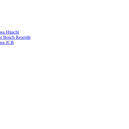
а Hitachi
и Bosch Rexroth
ана JCB