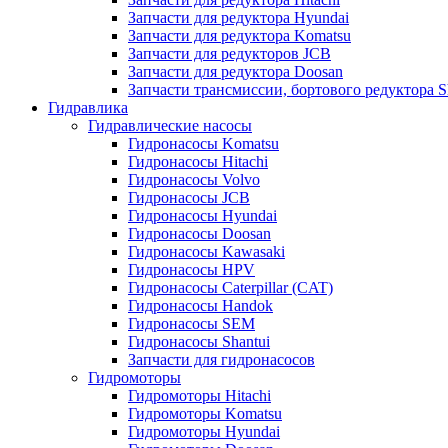
Запчасти для редуктора Hyundai
Запчасти для редуктора Komatsu
Запчасти для редукторов JCB
Запчасти для редуктора Doosan
Запчасти трансмиссии, бортового редуктора S
Гидравлика
Гидравлические насосы
Гидронасосы Komatsu
Гидронасосы Hitachi
Гидронасосы Volvo
Гидронасосы JCB
Гидронасосы Hyundai
Гидронасосы Doosan
Гидронасосы Kawasaki
Гидронасосы HPV
Гидронасосы Caterpillar (CAT)
Гидронасосы Handok
Гидронасосы SEM
Гидронасосы Shantui
Запчасти для гидронасосов
Гидромоторы
Гидромоторы Hitachi
Гидромоторы Komatsu
Гидромоторы Hyundai