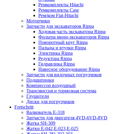
Ремкомплекты Hitachi
Ремкомплекты Case
Рем/ком Fiat-Hitachi
Моторчики
Запчасти для экскаваторов Rippa
Ходовая часть экскаватора Rippa
Фильтра мини-экскаваторов Rippa
Поворотный круг Rippa
Пальцы и втулки Rippa
Электрика Rippa
Редуктора Rippa
Гидравлика Rippa
Навесное оборудование Rippa
Запчасти для вилочных погрузчиков
Подшипники
Компрессор воздушный
Трансмиссия и тормозная система
Глушители
Диски для погрузчиков
Fortschritt
Валкователь Е-318
Запчасти для двигателя 4VD-6VD-8VD
Жатка SH-309
Жатки Е-042,Е-023,Е-025
Жатки SH-281,302,303