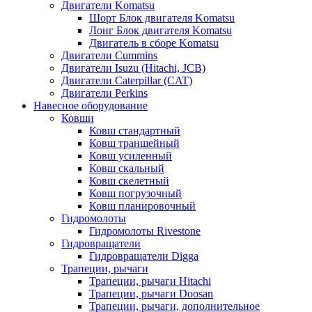
Двигатели Komatsu
Шорт Блок двигателя Komatsu
Лонг Блок двигателя Komatsu
Двигатель в сборе Komatsu
Двигатели Cummins
Двигатели Isuzu (Hitachi, JCB)
Двигатели Caterpillar (CAT)
Двигатели Perkins
Навесное оборудование
Ковши
Ковш стандартный
Ковш траншейный
Ковш усиленный
Ковш скальный
Ковш скелетный
Ковш погрузочный
Ковш планировочный
Гидромолоты
Гидромолоты Rivestone
Гидровращатели
Гидровращатели Digga
Трапеции, рычаги
Трапеции, рычаги Hitachi
Трапеции, рычаги Doosan
Трапеции, рычаги, дополнительное