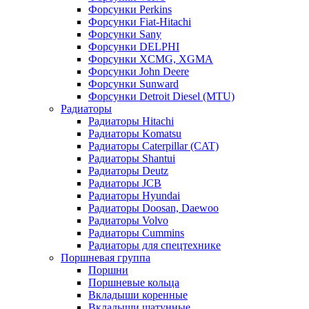
Форсунки Perkins
Форсунки Fiat-Hitachi
Форсунки Sany
Форсунки DELPHI
Форсунки XCMG, XGMA
Форсунки John Deere
Форсунки Sunward
Форсунки Detroit Diesel (MTU)
Радиаторы
Радиаторы Hitachi
Радиаторы Komatsu
Радиаторы Caterpillar (CAT)
Радиаторы Shantui
Радиаторы Deutz
Радиаторы JCB
Радиаторы Hyundai
Радиаторы Doosan, Daewoo
Радиаторы Volvo
Радиаторы Cummins
Радиаторы для спецтехнике
Поршневая группа
Поршни
Поршневые кольца
Вкладыши коренные
Вкладыши шатунные