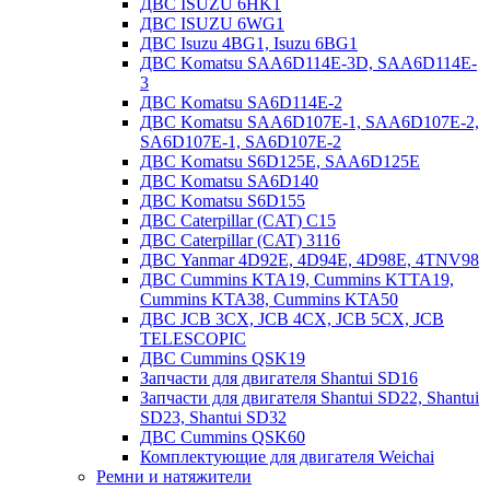
ДВС ISUZU 6HK1
ДВС ISUZU 6WG1
ДВС Isuzu 4BG1, Isuzu 6BG1
ДВС Komatsu SAA6D114E-3D, SAA6D114E-
3
ДВС Komatsu SA6D114E-2
ДВС Komatsu SAA6D107E-1, SAA6D107E-2,
SA6D107E-1, SA6D107E-2
ДВС Komatsu S6D125E, SAA6D125E
ДВС Komatsu SA6D140
ДВС Komatsu S6D155
ДВС Caterpillar (CAT) C15
ДВС Caterpillar (CAT) 3116
ДВС Yanmar 4D92E, 4D94E, 4D98E, 4TNV98
ДВС Cummins KTA19, Cummins KTTA19,
Cummins KTA38, Cummins KTA50
ДВС JCB 3CX, JCB 4CX, JCB 5CX, JCB
TELESCOPIC
ДВС Cummins QSK19
Запчасти для двигателя Shantui SD16
Запчасти для двигателя Shantui SD22, Shantui
SD23, Shantui SD32
ДВС Cummins QSK60
Комплектующие для двигателя Weichai
Ремни и натяжители