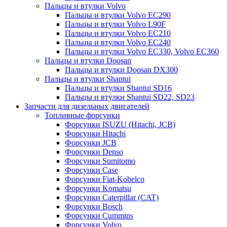
Пальцы и втулки Volvo
Пальцы и втулки Volvo EC290
Пальцы и втулки Volvo L90F
Пальцы и втулки Volvo EC210
Пальцы и втулки Volvo EC240
Пальцы и втулки Volvo EC330, Volvo EC360
Пальцы и втулки Doosan
Пальцы и втулки Doosan DX300
Пальцы и втулки Shantui
Пальцы и втулки Shantui SD16
Пальцы и втулки Shantui SD22, SD23
Запчасти для дизельных двигателей
Топливные форсунки
Форсунки ISUZU (Hitachi, JCB)
Форсунки Hitachi
Форсунки JCB
Форсунки Denso
Форсунки Sumitomo
Форсунки Case
Форсунки Fiat-Kobelco
Форсунки Komatsu
Форсунки Caterpillar (CAT)
Форсунки Bosch
Форсунки Cummins
Форсунки Volvo