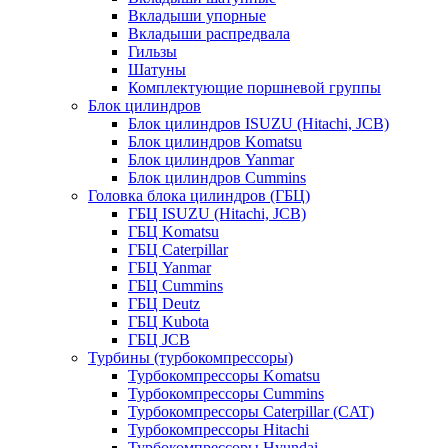
Вкладыши упорные
Вкладыши распредвала
Гильзы
Шатуны
Комплектующие поршневой группы
Блок цилиндров
Блок цилиндров ISUZU (Hitachi, JCB)
Блок цилиндров Komatsu
Блок цилиндров Yanmar
Блок цилиндров Cummins
Головка блока цилиндров (ГБЦ)
ГБЦ ISUZU (Hitachi, JCB)
ГБЦ Komatsu
ГБЦ Caterpillar
ГБЦ Yanmar
ГБЦ Cummins
ГБЦ Deutz
ГБЦ Kubota
ГБЦ JCB
Турбины (турбокомпрессоры)
Турбокомпрессоры Komatsu
Турбокомпрессоры Cummins
Турбокомпрессоры Caterpillar (CAT)
Турбокомпрессоры Hitachi
Турбокомпрессоры Hyundai