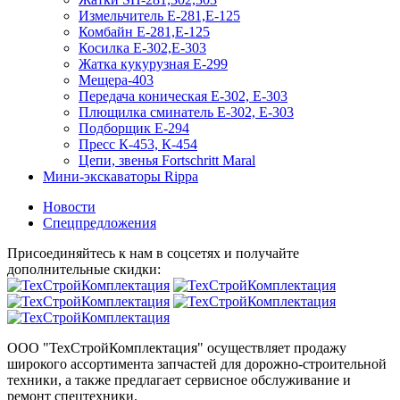
Измельчитель Е-281,Е-125
Комбайн Е-281,Е-125
Косилка Е-302,Е-303
Жатка кукурузная Е-299
Мещера-403
Передача коническая Е-302, Е-303
Плющилка сминатель Е-302, Е-303
Подборщик Е-294
Пресс К-453, К-454
Цепи, звенья Fortschritt Maral
Мини-экскаваторы Rippa
Новости
Спецпредложения
Присоединяйтесь к нам в соцсетях и получайте
дополнительные скидки:
ООО "ТехСтройКомплектация" осуществляет продажу
широкого ассортимента запчастей для дорожно-строительной
техники, а также предлагает сервисное обслуживание и
ремонт спецтехники.