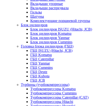
Вкладыши упорные
Вкладыши распредвала
Гильзы
Шатуны
Комплектующие поршневой группы
Блок цилиндров
Блок цилиндров ISUZU (Hitachi, JCB)
Блок цилиндров Komatsu
Блок цилиндров Yanmar
Блок цилиндров Cummins
Головка блока цилиндров (ГБЦ)
ГБЦ ISUZU (Hitachi, JCB)
ГБЦ Komatsu
ГБЦ Caterpillar
ГБЦ Yanmar
ГБЦ Cummins
ГБЦ Deutz
ГБЦ Kubota
ГБЦ JCB
Турбины (турбокомпрессоры)
Турбокомпрессоры Komatsu
Турбокомпрессоры Cummins
Турбокомпрессоры Caterpillar (CAT)
Турбокомпрессоры Hitachi
Турбокомпрессоры Hyundai