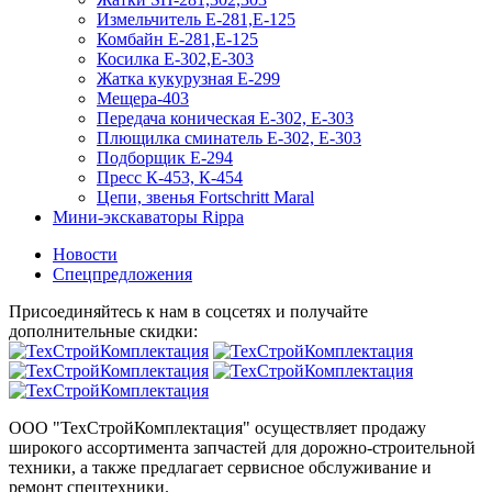
Измельчитель Е-281,Е-125
Комбайн Е-281,Е-125
Косилка Е-302,Е-303
Жатка кукурузная Е-299
Мещера-403
Передача коническая Е-302, Е-303
Плющилка сминатель Е-302, Е-303
Подборщик Е-294
Пресс К-453, К-454
Цепи, звенья Fortschritt Maral
Мини-экскаваторы Rippa
Новости
Спецпредложения
Присоединяйтесь к нам в соцсетях и получайте
дополнительные скидки:
ООО "ТехСтройКомплектация" осуществляет продажу
широкого ассортимента запчастей для дорожно-строительной
техники, а также предлагает сервисное обслуживание и
ремонт спецтехники.