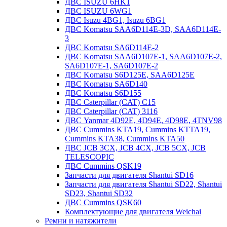
ДВС ISUZU 6HK1
ДВС ISUZU 6WG1
ДВС Isuzu 4BG1, Isuzu 6BG1
ДВС Komatsu SAA6D114E-3D, SAA6D114E-
3
ДВС Komatsu SA6D114E-2
ДВС Komatsu SAA6D107E-1, SAA6D107E-2,
SA6D107E-1, SA6D107E-2
ДВС Komatsu S6D125E, SAA6D125E
ДВС Komatsu SA6D140
ДВС Komatsu S6D155
ДВС Caterpillar (CAT) C15
ДВС Caterpillar (CAT) 3116
ДВС Yanmar 4D92E, 4D94E, 4D98E, 4TNV98
ДВС Cummins KTA19, Cummins KTTA19,
Cummins KTA38, Cummins KTA50
ДВС JCB 3CX, JCB 4CX, JCB 5CX, JCB
TELESCOPIC
ДВС Cummins QSK19
Запчасти для двигателя Shantui SD16
Запчасти для двигателя Shantui SD22, Shantui
SD23, Shantui SD32
ДВС Cummins QSK60
Комплектующие для двигателя Weichai
Ремни и натяжители