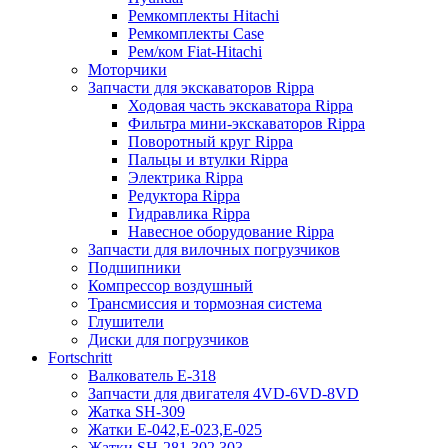
Ремкомплекты Hitachi
Ремкомплекты Case
Рем/ком Fiat-Hitachi
Моторчики
Запчасти для экскаваторов Rippa
Ходовая часть экскаватора Rippa
Фильтра мини-экскаваторов Rippa
Поворотный круг Rippa
Пальцы и втулки Rippa
Электрика Rippa
Редуктора Rippa
Гидравлика Rippa
Навесное оборудование Rippa
Запчасти для вилочных погрузчиков
Подшипники
Компрессор воздушный
Трансмиссия и тормозная система
Глушители
Диски для погрузчиков
Fortschritt
Валкователь Е-318
Запчасти для двигателя 4VD-6VD-8VD
Жатка SH-309
Жатки Е-042,Е-023,Е-025
Жатки SH-281,302,303