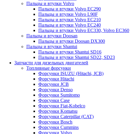
Пальцы и втулки Volvo
Пальцы и втулки Volvo EC290
Пальцы и втулки Volvo L90F
Пальцы и втулки Volvo EC210
Пальцы и втулки Volvo EC240
Пальцы и втулки Volvo EC330, Volvo EC360
Пальцы и втулки Doosan
Пальцы и втулки Doosan DX300
Пальцы и втулки Shantui
Пальцы и втулки Shantui SD16
Пальцы и втулки Shantui SD22, SD23
Запчасти для дизельных двигателей
Топливные форсунки
Форсунки ISUZU (Hitachi, JCB)
Форсунки Hitachi
Форсунки JCB
Форсунки Denso
Форсунки Sumitomo
Форсунки Case
Форсунки Fiat-Kobelco
Форсунки Komatsu
Форсунки Caterpillar (CAT)
Форсунки Bosch
Форсунки Cummins
Форсунки Volvo