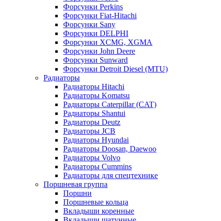
Форсунки Perkins
Форсунки Fiat-Hitachi
Форсунки Sany
Форсунки DELPHI
Форсунки XCMG, XGMA
Форсунки John Deere
Форсунки Sunward
Форсунки Detroit Diesel (MTU)
Радиаторы
Радиаторы Hitachi
Радиаторы Komatsu
Радиаторы Caterpillar (CAT)
Радиаторы Shantui
Радиаторы Deutz
Радиаторы JCB
Радиаторы Hyundai
Радиаторы Doosan, Daewoo
Радиаторы Volvo
Радиаторы Cummins
Радиаторы для спецтехнике
Поршневая группа
Поршни
Поршневые кольца
Вкладыши коренные
Вкладыши шатунные