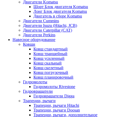
Двигатели Komatsu
Шорт Блок двигателя Komatsu
Лонг Блок двигателя Komatsu
Двигатель в сборе Komatsu
Двигатели Cummins
Двигатели Isuzu (Hitachi, JCB)
Двигатели Caterpillar (CAT)
Двигатели Perkins
Навесное оборудование
Ковши
Ковш стандартный
Ковш траншейный
Ковш усиленный
Ковш скальный
Ковш скелетный
Ковш погрузочный
Ковш планировочный
Гидромолоты
Гидромолоты Rivestone
Гидровращатели
Гидровращатели Digga
Трапеции, рычаги
Трапеции, рычаги Hitachi
Трапеции, рычаги Doosan
Трапеции, рычаги, дополнительное