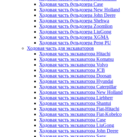
Ходовая часть бульдозера Case
Ходовая часть бульдозера New Holland
Ходовая часть бульдозера John Deere
Ходовая часть бульдозера Shehwa
Ходовая часть бульдозера Zoomlion
Ходовая часть бульдозера LiuGong
Ходовая часть бульдозера XGMA
Ходовая часть бульдозера Peng PU
Ходовая часть для экскаваторов
Ходовая часть экскаватора Hitachi
Ходовая часть экскаватора Komatsu
Ходовая часть экскаватора Volvo
Ходовая часть экскаватора JCB
Ходовая часть экскаватора Doosan
Ходовая часть экскаватора Hyundai
Ходовая часть экскаватора Caterpillar
Ходовая часть экскаватора New Holland
Ходовая часть экскаватора Liebherr
Ходовая часть экскаватора Shantui
Ходовая часть экскаватора Fiat-Hitachi
Ходовая часть экскаватора Fiat-Kobelco
Ходовая часть экскаватора Case
Ходовая часть экскаватора LiuGong
Ходовая часть экскаватора John Deere
Ходовая часть экскаватора Sany