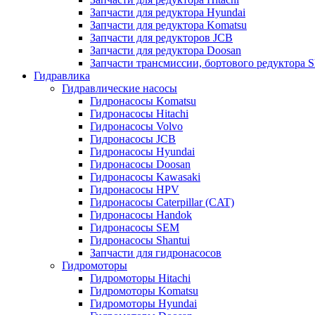
Запчасти для редуктора Hyundai
Запчасти для редуктора Komatsu
Запчасти для редукторов JCB
Запчасти для редуктора Doosan
Запчасти трансмиссии, бортового редуктора S
Гидравлика
Гидравлические насосы
Гидронасосы Komatsu
Гидронасосы Hitachi
Гидронасосы Volvo
Гидронасосы JCB
Гидронасосы Hyundai
Гидронасосы Doosan
Гидронасосы Kawasaki
Гидронасосы HPV
Гидронасосы Caterpillar (CAT)
Гидронасосы Handok
Гидронасосы SEM
Гидронасосы Shantui
Запчасти для гидронасосов
Гидромоторы
Гидромоторы Hitachi
Гидромоторы Komatsu
Гидромоторы Hyundai