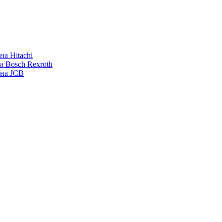
а Hitachi
и Bosch Rexroth
ана JCB