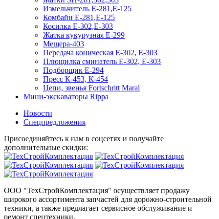
Измельчитель Е-281,Е-125
Комбайн Е-281,Е-125
Косилка Е-302,Е-303
Жатка кукурузная Е-299
Мещера-403
Передача коническая Е-302, Е-303
Плющилка сминатель Е-302, Е-303
Подборщик Е-294
Пресс К-453, К-454
Цепи, звенья Fortschritt Maral
Мини-экскаваторы Rippa
Новости
Спецпредложения
Присоединяйтесь к нам в соцсетях и получайте
дополнительные скидки:
ООО "ТехСтройКомплектация" осуществляет продажу
широкого ассортимента запчастей для дорожно-строительной
техники, а также предлагает сервисное обслуживание и
ремонт спецтехники.