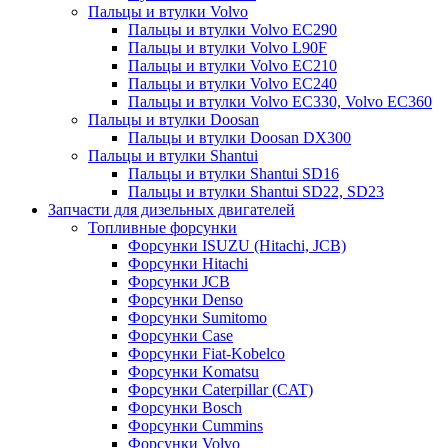
Пальцы и втулки Volvo
Пальцы и втулки Volvo EC290
Пальцы и втулки Volvo L90F
Пальцы и втулки Volvo EC210
Пальцы и втулки Volvo EC240
Пальцы и втулки Volvo EC330, Volvo EC360
Пальцы и втулки Doosan
Пальцы и втулки Doosan DX300
Пальцы и втулки Shantui
Пальцы и втулки Shantui SD16
Пальцы и втулки Shantui SD22, SD23
Запчасти для дизельных двигателей
Топливные форсунки
Форсунки ISUZU (Hitachi, JCB)
Форсунки Hitachi
Форсунки JCB
Форсунки Denso
Форсунки Sumitomo
Форсунки Case
Форсунки Fiat-Kobelco
Форсунки Komatsu
Форсунки Caterpillar (CAT)
Форсунки Bosch
Форсунки Cummins
Форсунки Volvo