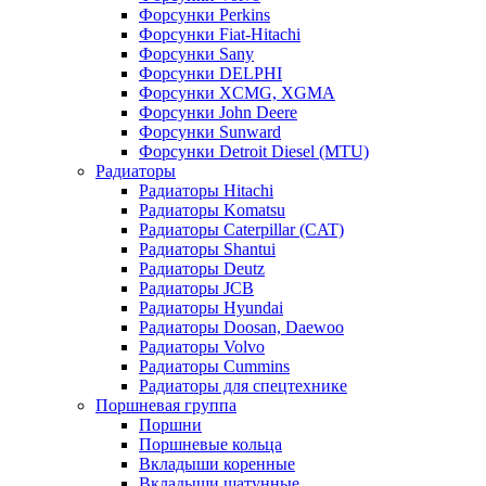
Форсунки Perkins
Форсунки Fiat-Hitachi
Форсунки Sany
Форсунки DELPHI
Форсунки XCMG, XGMA
Форсунки John Deere
Форсунки Sunward
Форсунки Detroit Diesel (MTU)
Радиаторы
Радиаторы Hitachi
Радиаторы Komatsu
Радиаторы Caterpillar (CAT)
Радиаторы Shantui
Радиаторы Deutz
Радиаторы JCB
Радиаторы Hyundai
Радиаторы Doosan, Daewoo
Радиаторы Volvo
Радиаторы Cummins
Радиаторы для спецтехнике
Поршневая группа
Поршни
Поршневые кольца
Вкладыши коренные
Вкладыши шатунные