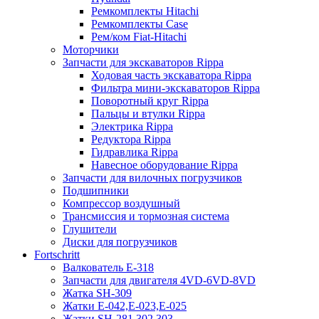
Ремкомплекты Hitachi
Ремкомплекты Case
Рем/ком Fiat-Hitachi
Моторчики
Запчасти для экскаваторов Rippa
Ходовая часть экскаватора Rippa
Фильтра мини-экскаваторов Rippa
Поворотный круг Rippa
Пальцы и втулки Rippa
Электрика Rippa
Редуктора Rippa
Гидравлика Rippa
Навесное оборудование Rippa
Запчасти для вилочных погрузчиков
Подшипники
Компрессор воздушный
Трансмиссия и тормозная система
Глушители
Диски для погрузчиков
Fortschritt
Валкователь Е-318
Запчасти для двигателя 4VD-6VD-8VD
Жатка SH-309
Жатки Е-042,Е-023,Е-025
Жатки SH-281,302,303