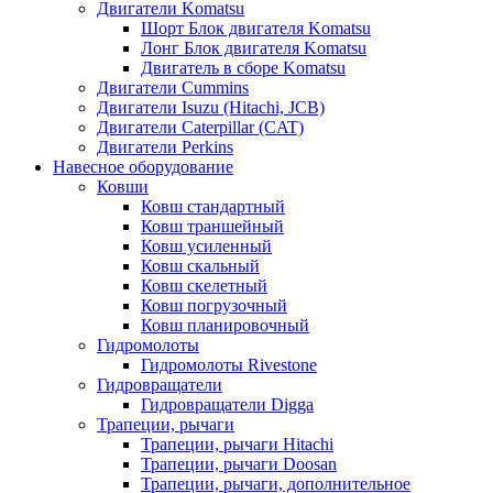
Двигатели Komatsu
Шорт Блок двигателя Komatsu
Лонг Блок двигателя Komatsu
Двигатель в сборе Komatsu
Двигатели Cummins
Двигатели Isuzu (Hitachi, JCB)
Двигатели Caterpillar (CAT)
Двигатели Perkins
Навесное оборудование
Ковши
Ковш стандартный
Ковш траншейный
Ковш усиленный
Ковш скальный
Ковш скелетный
Ковш погрузочный
Ковш планировочный
Гидромолоты
Гидромолоты Rivestone
Гидровращатели
Гидровращатели Digga
Трапеции, рычаги
Трапеции, рычаги Hitachi
Трапеции, рычаги Doosan
Трапеции, рычаги, дополнительное