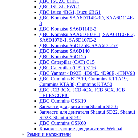
ДВС ISUZU 6HK1
ДВС ISUZU 6WG1
ДВС Isuzu 4BG1, Isuzu 6BG1
ДВС Komatsu SAA6D114E-3D, SAA6D114E-
3
ДВС Komatsu SA6D114E-2
ДВС Komatsu SAA6D107E-1, SAA6D107E-2,
SA6D107E-1, SA6D107E-2
ДВС Komatsu S6D125E, SAA6D125E
ДВС Komatsu SA6D140
ДВС Komatsu S6D155
ДВС Caterpillar (CAT) C15
ДВС Caterpillar (CAT) 3116
ДВС Yanmar 4D92E, 4D94E, 4D98E, 4TNV98
ДВС Cummins KTA19, Cummins KTTA19,
Cummins KTA38, Cummins KTA50
ДВС JCB 3CX, JCB 4CX, JCB 5CX, JCB
TELESCOPIC
ДВС Cummins QSK19
Запчасти для двигателя Shantui SD16
Запчасти для двигателя Shantui SD22, Shantui
SD23, Shantui SD32
ДВС Cummins QSK60
Комплектующие для двигателя Weichai
Ремни и натяжители