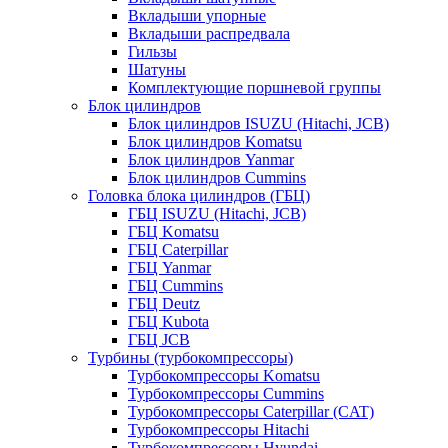
Вкладыши упорные
Вкладыши распредвала
Гильзы
Шатуны
Комплектующие поршневой группы
Блок цилиндров
Блок цилиндров ISUZU (Hitachi, JCB)
Блок цилиндров Komatsu
Блок цилиндров Yanmar
Блок цилиндров Cummins
Головка блока цилиндров (ГБЦ)
ГБЦ ISUZU (Hitachi, JCB)
ГБЦ Komatsu
ГБЦ Caterpillar
ГБЦ Yanmar
ГБЦ Cummins
ГБЦ Deutz
ГБЦ Kubota
ГБЦ JCB
Турбины (турбокомпрессоры)
Турбокомпрессоры Komatsu
Турбокомпрессоры Cummins
Турбокомпрессоры Caterpillar (CAT)
Турбокомпрессоры Hitachi
Турбокомпрессоры Hyundai