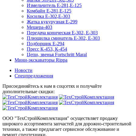
Измельчитель Е-281,Е-125
Комбайн Е-281,Е-125
Косилка Е-302,Е-303
Жатка кукурузная Е-299
Мещера-403
Передача коническая Е-302, Е-303
Плющилка сминатель Е-302, Е-303
Подборщик Е-294
Пресс К-453, К-454
Цепи, звенья Fortschritt Maral
Мини-экскаваторы Rippa
Новости
Спецпредложения
Присоединяйтесь к нам в соцсетях и получайте
дополнительные скидки:
ООО "ТехСтройКомплектация" осуществляет продажу
широкого ассортимента запчастей для дорожно-строительной
техники, а также предлагает сервисное обслуживание и
ремонт спецтехники.