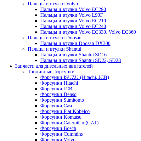
Пальцы и втулки Volvo
Пальцы и втулки Volvo EC290
Пальцы и втулки Volvo L90F
Пальцы и втулки Volvo EC210
Пальцы и втулки Volvo EC240
Пальцы и втулки Volvo EC330, Volvo EC360
Пальцы и втулки Doosan
Пальцы и втулки Doosan DX300
Пальцы и втулки Shantui
Пальцы и втулки Shantui SD16
Пальцы и втулки Shantui SD22, SD23
Запчасти для дизельных двигателей
Топливные форсунки
Форсунки ISUZU (Hitachi, JCB)
Форсунки Hitachi
Форсунки JCB
Форсунки Denso
Форсунки Sumitomo
Форсунки Case
Форсунки Fiat-Kobelco
Форсунки Komatsu
Форсунки Caterpillar (CAT)
Форсунки Bosch
Форсунки Cummins
Форсунки Volvo