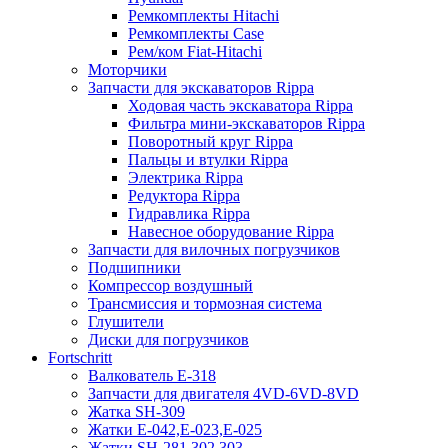
Ремкомплекты Hitachi
Ремкомплекты Case
Рем/ком Fiat-Hitachi
Моторчики
Запчасти для экскаваторов Rippa
Ходовая часть экскаватора Rippa
Фильтра мини-экскаваторов Rippa
Поворотный круг Rippa
Пальцы и втулки Rippa
Электрика Rippa
Редуктора Rippa
Гидравлика Rippa
Навесное оборудование Rippa
Запчасти для вилочных погрузчиков
Подшипники
Компрессор воздушный
Трансмиссия и тормозная система
Глушители
Диски для погрузчиков
Fortschritt
Валкователь Е-318
Запчасти для двигателя 4VD-6VD-8VD
Жатка SH-309
Жатки Е-042,Е-023,Е-025
Жатки SH-281,302,303