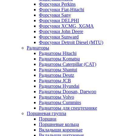
Форсунки Perkins
Форсунки Fiat-Hitachi
Форсунки Sany
Форсунки DELPHI
Форсунки XCMG, XGMA
Форсунки John Deere
Форсунки Sunward
Форсунки Detroit Diesel (MTU)
Радиаторы
Радиаторы Hitachi
Радиаторы Komatsu
Радиаторы Caterpillar (CAT)
Радиаторы Shantui
Радиаторы Deutz
Радиаторы JCB
Радиаторы Hyundai
Радиаторы Doosan, Daewoo
Радиаторы Volvo
Радиаторы Cummins
Радиаторы для спецтехнике
Поршневая группа
Поршни
Поршневые кольца
Вкладыши коренные
Вкладыши шатунные