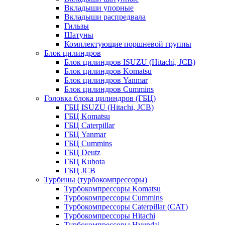
Вкладыши упорные
Вкладыши распредвала
Гильзы
Шатуны
Комплектующие поршневой группы
Блок цилиндров
Блок цилиндров ISUZU (Hitachi, JCB)
Блок цилиндров Komatsu
Блок цилиндров Yanmar
Блок цилиндров Cummins
Головка блока цилиндров (ГБЦ)
ГБЦ ISUZU (Hitachi, JCB)
ГБЦ Komatsu
ГБЦ Caterpillar
ГБЦ Yanmar
ГБЦ Cummins
ГБЦ Deutz
ГБЦ Kubota
ГБЦ JCB
Турбины (турбокомпрессоры)
Турбокомпрессоры Komatsu
Турбокомпрессоры Cummins
Турбокомпрессоры Caterpillar (CAT)
Турбокомпрессоры Hitachi
Турбокомпрессоры Hyundai