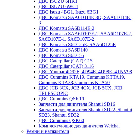
ДВС ISUZU 6HK1
ДВС ISUZU 6WG1
ДВС Isuzu 4BG1, Isuzu 6BG1
ДВС Komatsu SAA6D114E-3D, SAA6D114E-
3
ДВС Komatsu SA6D114E-2
ДВС Komatsu SAA6D107E-1, SAA6D107E-2,
SA6D107E-1, SA6D107E-2
ДВС Komatsu S6D125E, SAA6D125E
ДВС Komatsu SA6D140
ДВС Komatsu S6D155
ДВС Caterpillar (CAT) C15
ДВС Caterpillar (CAT) 3116
ДВС Yanmar 4D92E, 4D94E, 4D98E, 4TNV98
ДВС Cummins KTA19, Cummins KTTA19,
Cummins KTA38, Cummins KTA50
ДВС JCB 3CX, JCB 4CX, JCB 5CX, JCB
TELESCOPIC
ДВС Cummins QSK19
Запчасти для двигателя Shantui SD16
Запчасти для двигателя Shantui SD22, Shantui
SD23, Shantui SD32
ДВС Cummins QSK60
Комплектующие для двигателя Weichai
Ремни и натяжители