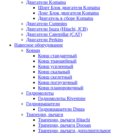
Двигатели Komatsu
Шорт Блок двигателя Komatsu
Лонг Блок двигателя Komatsu
Двигатель в сборе Komatsu
Двигатели Cummins
Двигатели Isuzu (Hitachi, JCB)
Двигатели Caterpillar (CAT)
Двигатели Perkins
Навесное оборудование
Ковши
Ковш стандартный
Ковш траншейный
Ковш усиленный
Ковш скальный
Ковш скелетный
Ковш погрузочный
Ковш планировочный
Гидромолоты
Гидромолоты Rivestone
Гидровращатели
Гидровращатели Digga
Трапеции, рычаги
Трапеции, рычаги Hitachi
Трапеции, рычаги Doosan
Трапеции, рычаги, дополнительное