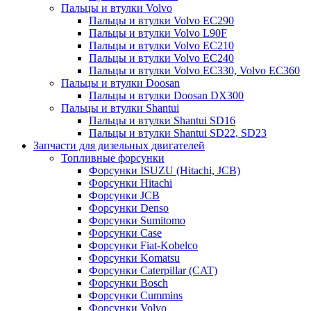
Пальцы и втулки Volvo
Пальцы и втулки Volvo EC290
Пальцы и втулки Volvo L90F
Пальцы и втулки Volvo EC210
Пальцы и втулки Volvo EC240
Пальцы и втулки Volvo EC330, Volvo EC360
Пальцы и втулки Doosan
Пальцы и втулки Doosan DX300
Пальцы и втулки Shantui
Пальцы и втулки Shantui SD16
Пальцы и втулки Shantui SD22, SD23
Запчасти для дизельных двигателей
Топливные форсунки
Форсунки ISUZU (Hitachi, JCB)
Форсунки Hitachi
Форсунки JCB
Форсунки Denso
Форсунки Sumitomo
Форсунки Case
Форсунки Fiat-Kobelco
Форсунки Komatsu
Форсунки Caterpillar (CAT)
Форсунки Bosch
Форсунки Cummins
Форсунки Volvo