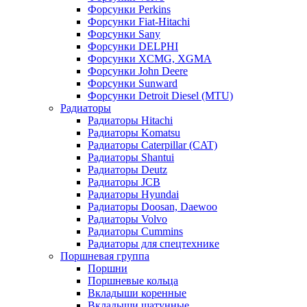
Форсунки Perkins
Форсунки Fiat-Hitachi
Форсунки Sany
Форсунки DELPHI
Форсунки XCMG, XGMA
Форсунки John Deere
Форсунки Sunward
Форсунки Detroit Diesel (MTU)
Радиаторы
Радиаторы Hitachi
Радиаторы Komatsu
Радиаторы Caterpillar (CAT)
Радиаторы Shantui
Радиаторы Deutz
Радиаторы JCB
Радиаторы Hyundai
Радиаторы Doosan, Daewoo
Радиаторы Volvo
Радиаторы Cummins
Радиаторы для спецтехнике
Поршневая группа
Поршни
Поршневые кольца
Вкладыши коренные
Вкладыши шатунные