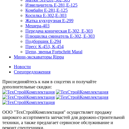
Измельчитель Е-281,Е-125
Комбайн Е-281,Е-125
Косилка Е-302,Е-303
Жатка кукурузная Е-299
Мещера-403
Передача коническая Е-302, Е-303
Плющилка сминатель Е-302, Е-303
Подборщик Е-294
Пресс К-453, К-454
Цепи, звенья Fortschritt Maral
Мини-экскаваторы Rippa
Новости
Спецпредложения
Присоединяйтесь к нам в соцсетях и получайте
дополнительные скидки:
ООО "ТехСтройКомплектация" осуществляет продажу
широкого ассортимента запчастей для дорожно-строительной
техники, а также предлагает сервисное обслуживание и
ремонт спецтехники.