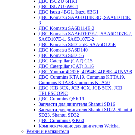
ДВС ISUZU 6HK1
ДВС ISUZU 6WG1
ДВС Isuzu 4BG1, Isuzu 6BG1
ДВС Komatsu SAA6D114E-3D, SAA6D114E-
3
ДВС Komatsu SA6D114E-2
ДВС Komatsu SAA6D107E-1, SAA6D107E-2,
SA6D107E-1, SA6D107E-2
ДВС Komatsu S6D125E, SAA6D125E
ДВС Komatsu SA6D140
ДВС Komatsu S6D155
ДВС Caterpillar (CAT) C15
ДВС Caterpillar (CAT) 3116
ДВС Yanmar 4D92E, 4D94E, 4D98E, 4TNV98
ДВС Cummins KTA19, Cummins KTTA19,
Cummins KTA38, Cummins KTA50
ДВС JCB 3CX, JCB 4CX, JCB 5CX, JCB
TELESCOPIC
ДВС Cummins QSK19
Запчасти для двигателя Shantui SD16
Запчасти для двигателя Shantui SD22, Shantui
SD23, Shantui SD32
ДВС Cummins QSK60
Комплектующие для двигателя Weichai
Ремни и натяжители