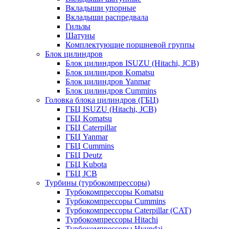
Вкладыши упорные
Вкладыши распредвала
Гильзы
Шатуны
Комплектующие поршневой группы
Блок цилиндров
Блок цилиндров ISUZU (Hitachi, JCB)
Блок цилиндров Komatsu
Блок цилиндров Yanmar
Блок цилиндров Cummins
Головка блока цилиндров (ГБЦ)
ГБЦ ISUZU (Hitachi, JCB)
ГБЦ Komatsu
ГБЦ Caterpillar
ГБЦ Yanmar
ГБЦ Cummins
ГБЦ Deutz
ГБЦ Kubota
ГБЦ JCB
Турбины (турбокомпрессоры)
Турбокомпрессоры Komatsu
Турбокомпрессоры Cummins
Турбокомпрессоры Caterpillar (CAT)
Турбокомпрессоры Hitachi
Турбокомпрессоры Hyundai