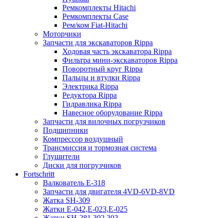
Ремкомплекты Hitachi
Ремкомплекты Case
Рем/ком Fiat-Hitachi
Моторчики
Запчасти для экскаваторов Rippa
Ходовая часть экскаватора Rippa
Фильтра мини-экскаваторов Rippa
Поворотный круг Rippa
Пальцы и втулки Rippa
Электрика Rippa
Редуктора Rippa
Гидравлика Rippa
Навесное оборудование Rippa
Запчасти для вилочных погрузчиков
Подшипники
Компрессор воздушный
Трансмиссия и тормозная система
Глушители
Диски для погрузчиков
Fortschritt
Валкователь Е-318
Запчасти для двигателя 4VD-6VD-8VD
Жатка SH-309
Жатки Е-042,Е-023,Е-025
Жатки SH-281,302,303