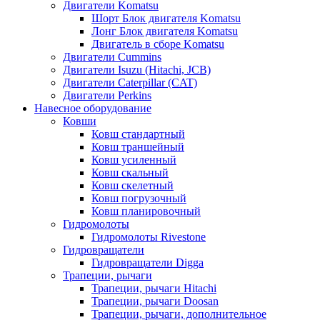
Двигатели Komatsu
Шорт Блок двигателя Komatsu
Лонг Блок двигателя Komatsu
Двигатель в сборе Komatsu
Двигатели Cummins
Двигатели Isuzu (Hitachi, JCB)
Двигатели Caterpillar (CAT)
Двигатели Perkins
Навесное оборудование
Ковши
Ковш стандартный
Ковш траншейный
Ковш усиленный
Ковш скальный
Ковш скелетный
Ковш погрузочный
Ковш планировочный
Гидромолоты
Гидромолоты Rivestone
Гидровращатели
Гидровращатели Digga
Трапеции, рычаги
Трапеции, рычаги Hitachi
Трапеции, рычаги Doosan
Трапеции, рычаги, дополнительное