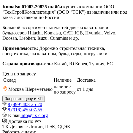
Komatsu 01002-20825 шайба
купить в компании ООО
"ТехСтройКомплектация" (ООО "ТСК") из наличии или под
заказ с доставкой по России.
Большой ассортимент запчастей для экскаваторов и
бульдозеров Hitachi, Komatsu, CAT, JCB, Hyundai, Volvo,
Doosan, Liebherr, Isuzu, Cummins и др.
Применяемость:
Дорожно-строительная техника,
спецтехника, экскаваторы, бульдозеры, погрузчики
Страна производитель:
Китай, Ю.Корея, Турция, ЕС
Цена по запросу
Склад
Наличие
Доставка
наличие
Москва-Шереметьево
от 1
дня
по запросу
Запросить цену и КП
8 (499) 408-25-20
8 (916) 450-07-55
E-mail
info@t-s-c.org
Доставка по РФ
ТК Деловые Линии, ПЭК, СДЭК
Работать с нами: