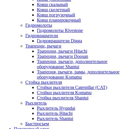
Ковш скальный
Ковш скелетный
Ковш погрузочный
Ковш планировочный
Гидромолоты
Гидромолоты Rivestone
Гидровращатели
Гидровращатели Digga
Трапеции, рычаги
Трапеции, рычаги Hitachi
Трапеции, рычаги Doosan
Трапеции, рычаги, дополнительное
оборудование Shantui
Трапеция, рычаги, рамы, дополнительное
оборудование Komatsu
Стойка рыхлителя
Стойки рыхлителя Caterpillar (CAT)
Стойки рыхлителя Komatsu
Стойка рыхлителя Shantui
Рыхлитель
Рыхлитель Hyundai
Рыхлитель Hitachi
Рыхлитель Shantui
Быстросъем
Поворотный круг