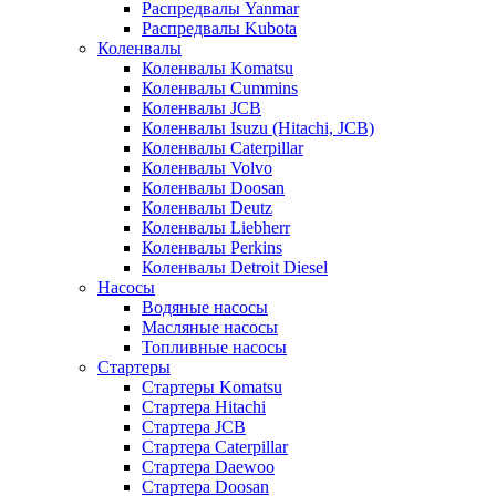
Распредвалы Yanmar
Распредвалы Kubota
Коленвалы
Коленвалы Komatsu
Коленвалы Cummins
Коленвалы JCB
Коленвалы Isuzu (Hitachi, JCB)
Коленвалы Caterpillar
Коленвалы Volvo
Коленвалы Doosan
Коленвалы Deutz
Коленвалы Liebherr
Коленвалы Perkins
Коленвалы Detroit Diesel
Насосы
Водяные насосы
Масляные насосы
Топливные насосы
Стартеры
Стартеры Komatsu
Стартера Hitachi
Стартера JCB
Стартера Caterpillar
Стартера Daewoo
Стартера Doosan