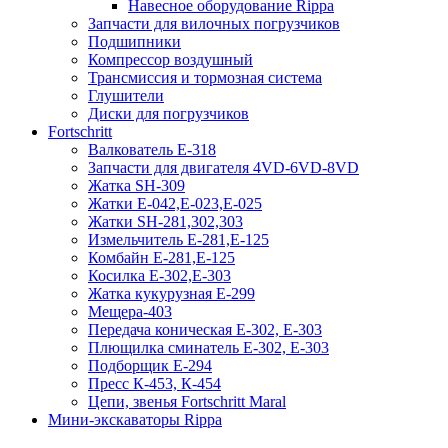
Навесное оборудование Rippa
Запчасти для вилочных погрузчиков
Подшипники
Компрессор воздушный
Трансмиссия и тормозная система
Глушители
Диски для погрузчиков
Fortschritt
Валкователь Е-318
Запчасти для двигателя 4VD-6VD-8VD
Жатка SH-309
Жатки Е-042,Е-023,Е-025
Жатки SH-281,302,303
Измельчитель Е-281,Е-125
Комбайн Е-281,Е-125
Косилка Е-302,Е-303
Жатка кукурузная Е-299
Мещера-403
Передача коническая Е-302, Е-303
Плющилка сминатель Е-302, Е-303
Подборщик Е-294
Пресс К-453, К-454
Цепи, звенья Fortschritt Maral
Мини-экскаваторы Rippa