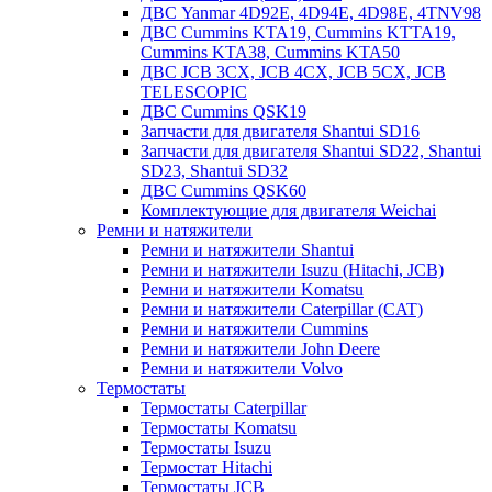
ДВС Yanmar 4D92E, 4D94E, 4D98E, 4TNV98
ДВС Cummins KTA19, Cummins KTTA19,
Cummins KTA38, Cummins KTA50
ДВС JCB 3CX, JCB 4CX, JCB 5CX, JCB
TELESCOPIC
ДВС Cummins QSK19
Запчасти для двигателя Shantui SD16
Запчасти для двигателя Shantui SD22, Shantui
SD23, Shantui SD32
ДВС Cummins QSK60
Комплектующие для двигателя Weichai
Ремни и натяжители
Ремни и натяжители Shantui
Ремни и натяжители Isuzu (Hitachi, JCB)
Ремни и натяжители Komatsu
Ремни и натяжители Caterpillar (CAT)
Ремни и натяжители Cummins
Ремни и натяжители John Deere
Ремни и натяжители Volvo
Термостаты
Термостаты Caterpillar
Термостаты Komatsu
Термостаты Isuzu
Термостат Hitachi
Термостаты JCB