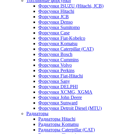
Топливные форсунки
Форсунки ISUZU (Hitachi, JCB)
Форсунки Hitachi
Форсунки JCB
Форсунки Denso
Форсунки Sumitomo
Форсунки Case
Форсунки Fiat-Kobelco
Форсунки Komatsu
Форсунки Caterpillar (CAT)
Форсунки Bosch
Форсунки Cummins
Форсунки Volvo
Форсунки Perkins
Форсунки Fiat-Hitachi
Форсунки Sany
Форсунки DELPHI
Форсунки XCMG, XGMA
Форсунки John Deere
Форсунки Sunward
Форсунки Detroit Diesel (MTU)
Радиаторы
Радиаторы Hitachi
Радиаторы Komatsu
Радиаторы Caterpillar (CAT)