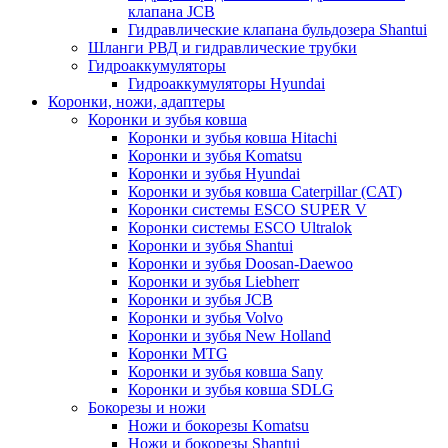
клапана JCB
Гидравлические клапана бульдозера Shantui
Шланги РВД и гидравлические трубки
Гидроаккумуляторы
Гидроаккумуляторы Hyundai
Коронки, ножи, адаптеры
Коронки и зубья ковша
Коронки и зубья ковша Hitachi
Коронки и зубья Komatsu
Коронки и зубья Hyundai
Коронки и зубья ковша Caterpillar (CAT)
Коронки системы ESCO SUPER V
Коронки системы ESCO Ultralok
Коронки и зубья Shantui
Коронки и зубья Doosan-Daewoo
Коронки и зубья Liebherr
Коронки и зубья JCB
Коронки и зубья Volvo
Коронки и зубья New Holland
Коронки MTG
Коронки и зубья ковша Sany
Коронки и зубья ковша SDLG
Бокорезы и ножи
Ножи и бокорезы Komatsu
Ножи и бокорезы Shantui