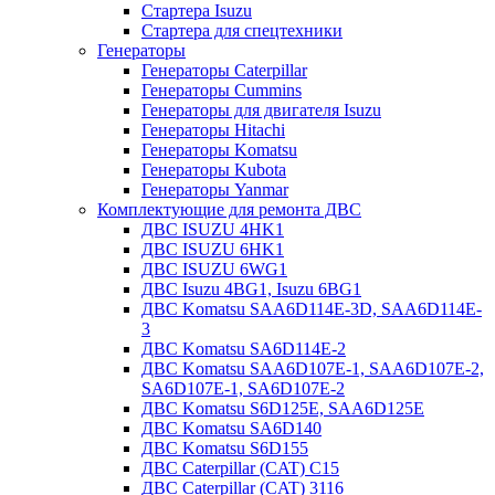
Стартера Isuzu
Стартера для спецтехники
Генераторы
Генераторы Caterpillar
Генераторы Cummins
Генераторы для двигателя Isuzu
Генераторы Hitachi
Генераторы Komatsu
Генераторы Kubota
Генераторы Yanmar
Комплектующие для ремонта ДВС
ДВС ISUZU 4HK1
ДВС ISUZU 6HK1
ДВС ISUZU 6WG1
ДВС Isuzu 4BG1, Isuzu 6BG1
ДВС Komatsu SAA6D114E-3D, SAA6D114E-
3
ДВС Komatsu SA6D114E-2
ДВС Komatsu SAA6D107E-1, SAA6D107E-2,
SA6D107E-1, SA6D107E-2
ДВС Komatsu S6D125E, SAA6D125E
ДВС Komatsu SA6D140
ДВС Komatsu S6D155
ДВС Caterpillar (CAT) C15
ДВС Caterpillar (CAT) 3116