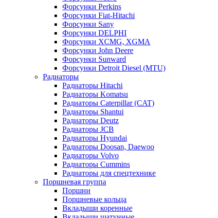
Форсунки Perkins
Форсунки Fiat-Hitachi
Форсунки Sany
Форсунки DELPHI
Форсунки XCMG, XGMA
Форсунки John Deere
Форсунки Sunward
Форсунки Detroit Diesel (MTU)
Радиаторы
Радиаторы Hitachi
Радиаторы Komatsu
Радиаторы Caterpillar (CAT)
Радиаторы Shantui
Радиаторы Deutz
Радиаторы JCB
Радиаторы Hyundai
Радиаторы Doosan, Daewoo
Радиаторы Volvo
Радиаторы Cummins
Радиаторы для спецтехнике
Поршневая группа
Поршни
Поршневые кольца
Вкладыши коренные
Вкладыши шатунные