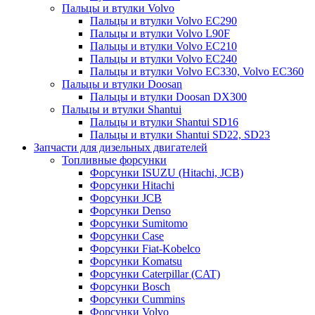
Пальцы и втулки Volvo
Пальцы и втулки Volvo EC290
Пальцы и втулки Volvo L90F
Пальцы и втулки Volvo EC210
Пальцы и втулки Volvo EC240
Пальцы и втулки Volvo EC330, Volvo EC360
Пальцы и втулки Doosan
Пальцы и втулки Doosan DX300
Пальцы и втулки Shantui
Пальцы и втулки Shantui SD16
Пальцы и втулки Shantui SD22, SD23
Запчасти для дизельных двигателей
Топливные форсунки
Форсунки ISUZU (Hitachi, JCB)
Форсунки Hitachi
Форсунки JCB
Форсунки Denso
Форсунки Sumitomo
Форсунки Case
Форсунки Fiat-Kobelco
Форсунки Komatsu
Форсунки Caterpillar (CAT)
Форсунки Bosch
Форсунки Cummins
Форсунки Volvo