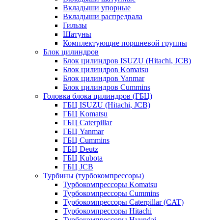
Вкладыши упорные
Вкладыши распредвала
Гильзы
Шатуны
Комплектующие поршневой группы
Блок цилиндров
Блок цилиндров ISUZU (Hitachi, JCB)
Блок цилиндров Komatsu
Блок цилиндров Yanmar
Блок цилиндров Cummins
Головка блока цилиндров (ГБЦ)
ГБЦ ISUZU (Hitachi, JCB)
ГБЦ Komatsu
ГБЦ Caterpillar
ГБЦ Yanmar
ГБЦ Cummins
ГБЦ Deutz
ГБЦ Kubota
ГБЦ JCB
Турбины (турбокомпрессоры)
Турбокомпрессоры Komatsu
Турбокомпрессоры Cummins
Турбокомпрессоры Caterpillar (CAT)
Турбокомпрессоры Hitachi
Турбокомпрессоры Hyundai