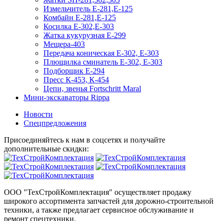
Измельчитель Е-281,Е-125
Комбайн Е-281,Е-125
Косилка Е-302,Е-303
Жатка кукурузная Е-299
Мещера-403
Передача коническая Е-302, Е-303
Плющилка сминатель Е-302, Е-303
Подборщик Е-294
Пресс К-453, К-454
Цепи, звенья Fortschritt Maral
Мини-экскаваторы Rippa
Новости
Спецпредложения
Присоединяйтесь к нам в соцсетях и получайте
дополнительные скидки:
ООО "ТехСтройКомплектация" осуществляет продажу
широкого ассортимента запчастей для дорожно-строительной
техники, а также предлагает сервисное обслуживание и
ремонт спецтехники.