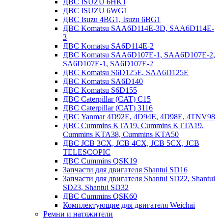
ДВС ISUZU 6HK1
ДВС ISUZU 6WG1
ДВС Isuzu 4BG1, Isuzu 6BG1
ДВС Komatsu SAA6D114E-3D, SAA6D114E-
3
ДВС Komatsu SA6D114E-2
ДВС Komatsu SAA6D107E-1, SAA6D107E-2,
SA6D107E-1, SA6D107E-2
ДВС Komatsu S6D125E, SAA6D125E
ДВС Komatsu SA6D140
ДВС Komatsu S6D155
ДВС Caterpillar (CAT) C15
ДВС Caterpillar (CAT) 3116
ДВС Yanmar 4D92E, 4D94E, 4D98E, 4TNV98
ДВС Cummins KTA19, Cummins KTTA19,
Cummins KTA38, Cummins KTA50
ДВС JCB 3CX, JCB 4CX, JCB 5CX, JCB
TELESCOPIC
ДВС Cummins QSK19
Запчасти для двигателя Shantui SD16
Запчасти для двигателя Shantui SD22, Shantui
SD23, Shantui SD32
ДВС Cummins QSK60
Комплектующие для двигателя Weichai
Ремни и натяжители