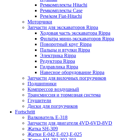
Ремкомплекты Hitachi
Ремкомплекты Case
Рем/ком Fiat-Hitachi
Моторчики
Запчасти для экскаваторов Rippa
Ходовая часть экскаватора Rippa
Фильтра мини-экскаваторов Rippa
Поворотный круг Rippa
Пальцы и втулки Rippa
Электрика Rippa
Редуктора Rippa
Гидравлика Rippa
Навесное оборудование Rippa
Запчасти для вилочных погрузчиков
Подшипники
Компрессор воздушный
Трансмиссия и тормозная система
Глушители
Диски для погрузчиков
Fortschritt
Валкователь Е-318
Запчасти для двигателя 4VD-6VD-8VD
Жатка SH-309
Жатки Е-042,Е-023,Е-025
Жатки SH-281,302,303