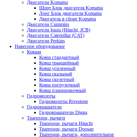
Двигатели Komatsu
Шорт Блок двигателя Komatsu
Лонг Блок двигателя Komatsu
Двигатель в сборе Komatsu
Двигатели Cummins
Двигатели Isuzu (Hitachi, JCB)
Двигатели Caterpillar (CAT)
Двигатели Perkins
Навесное оборудование
Ковши
Ковш стандартный
Ковш траншейный
Ковш усиленный
Ковш скальный
Ковш скелетный
Ковш погрузочный
Ковш планировочный
Гидромолоты
Гидромолоты Rivestone
Гидровращатели
Гидровращатели Digga
Трапеции, рычаги
Трапеции, рычаги Hitachi
Трапеции, рычаги Doosan
Трапеции, рычаги, дополнительное