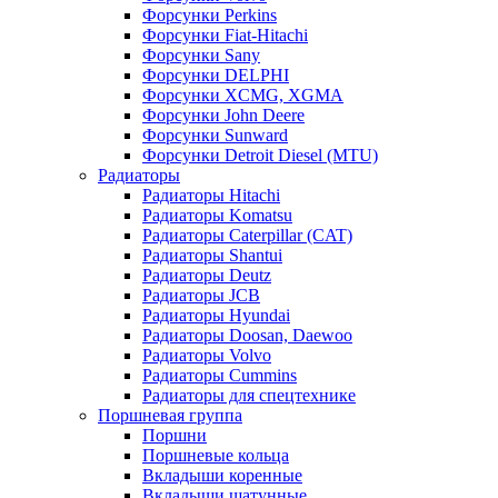
Форсунки Perkins
Форсунки Fiat-Hitachi
Форсунки Sany
Форсунки DELPHI
Форсунки XCMG, XGMA
Форсунки John Deere
Форсунки Sunward
Форсунки Detroit Diesel (MTU)
Радиаторы
Радиаторы Hitachi
Радиаторы Komatsu
Радиаторы Caterpillar (CAT)
Радиаторы Shantui
Радиаторы Deutz
Радиаторы JCB
Радиаторы Hyundai
Радиаторы Doosan, Daewoo
Радиаторы Volvo
Радиаторы Cummins
Радиаторы для спецтехнике
Поршневая группа
Поршни
Поршневые кольца
Вкладыши коренные
Вкладыши шатунные