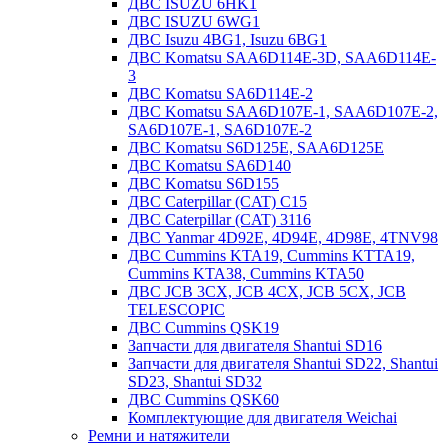
ДВС ISUZU 6HK1
ДВС ISUZU 6WG1
ДВС Isuzu 4BG1, Isuzu 6BG1
ДВС Komatsu SAA6D114E-3D, SAA6D114E-
3
ДВС Komatsu SA6D114E-2
ДВС Komatsu SAA6D107E-1, SAA6D107E-2,
SA6D107E-1, SA6D107E-2
ДВС Komatsu S6D125E, SAA6D125E
ДВС Komatsu SA6D140
ДВС Komatsu S6D155
ДВС Caterpillar (CAT) C15
ДВС Caterpillar (CAT) 3116
ДВС Yanmar 4D92E, 4D94E, 4D98E, 4TNV98
ДВС Cummins KTA19, Cummins KTTA19,
Cummins KTA38, Cummins KTA50
ДВС JCB 3CX, JCB 4CX, JCB 5CX, JCB
TELESCOPIC
ДВС Cummins QSK19
Запчасти для двигателя Shantui SD16
Запчасти для двигателя Shantui SD22, Shantui
SD23, Shantui SD32
ДВС Cummins QSK60
Комплектующие для двигателя Weichai
Ремни и натяжители