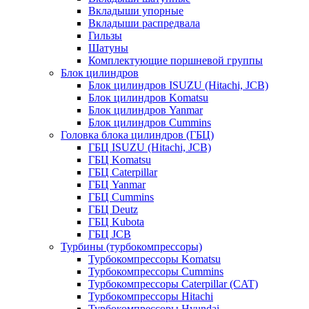
Вкладыши упорные
Вкладыши распредвала
Гильзы
Шатуны
Комплектующие поршневой группы
Блок цилиндров
Блок цилиндров ISUZU (Hitachi, JCB)
Блок цилиндров Komatsu
Блок цилиндров Yanmar
Блок цилиндров Cummins
Головка блока цилиндров (ГБЦ)
ГБЦ ISUZU (Hitachi, JCB)
ГБЦ Komatsu
ГБЦ Caterpillar
ГБЦ Yanmar
ГБЦ Cummins
ГБЦ Deutz
ГБЦ Kubota
ГБЦ JCB
Турбины (турбокомпрессоры)
Турбокомпрессоры Komatsu
Турбокомпрессоры Cummins
Турбокомпрессоры Caterpillar (CAT)
Турбокомпрессоры Hitachi
Турбокомпрессоры Hyundai