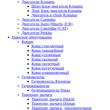
Двигатели Komatsu
Шорт Блок двигателя Komatsu
Лонг Блок двигателя Komatsu
Двигатель в сборе Komatsu
Двигатели Cummins
Двигатели Isuzu (Hitachi, JCB)
Двигатели Caterpillar (CAT)
Двигатели Perkins
Навесное оборудование
Ковши
Ковш стандартный
Ковш траншейный
Ковш усиленный
Ковш скальный
Ковш скелетный
Ковш погрузочный
Ковш планировочный
Гидромолоты
Гидромолоты Rivestone
Гидровращатели
Гидровращатели Digga
Трапеции, рычаги
Трапеции, рычаги Hitachi
Трапеции, рычаги Doosan
Трапеции, рычаги, дополнительное