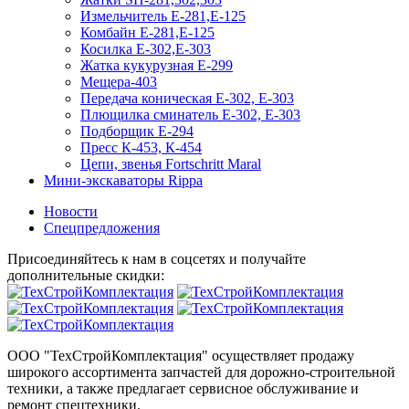
Измельчитель Е-281,Е-125
Комбайн Е-281,Е-125
Косилка Е-302,Е-303
Жатка кукурузная Е-299
Мещера-403
Передача коническая Е-302, Е-303
Плющилка сминатель Е-302, Е-303
Подборщик Е-294
Пресс К-453, К-454
Цепи, звенья Fortschritt Maral
Мини-экскаваторы Rippa
Новости
Спецпредложения
Присоединяйтесь к нам в соцсетях и получайте
дополнительные скидки:
ООО "ТехСтройКомплектация" осуществляет продажу
широкого ассортимента запчастей для дорожно-строительной
техники, а также предлагает сервисное обслуживание и
ремонт спецтехники.