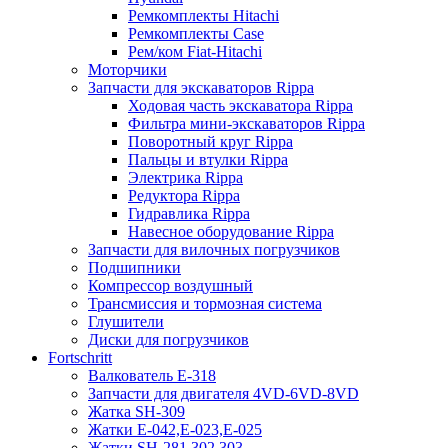
Ремкомплекты Hitachi
Ремкомплекты Case
Рем/ком Fiat-Hitachi
Моторчики
Запчасти для экскаваторов Rippa
Ходовая часть экскаватора Rippa
Фильтра мини-экскаваторов Rippa
Поворотный круг Rippa
Пальцы и втулки Rippa
Электрика Rippa
Редуктора Rippa
Гидравлика Rippa
Навесное оборудование Rippa
Запчасти для вилочных погрузчиков
Подшипники
Компрессор воздушный
Трансмиссия и тормозная система
Глушители
Диски для погрузчиков
Fortschritt
Валкователь Е-318
Запчасти для двигателя 4VD-6VD-8VD
Жатка SH-309
Жатки Е-042,Е-023,Е-025
Жатки SH-281,302,303