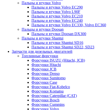
Пальцы и втулки Volvo
Пальцы и втулки Volvo EC290
Пальцы и втулки Volvo L90F
Пальцы и втулки Volvo EC210
Пальцы и втулки Volvo EC240
Пальцы и втулки Volvo EC330, Volvo EC360
Пальцы и втулки Doosan
Пальцы и втулки Doosan DX300
Пальцы и втулки Shantui
Пальцы и втулки Shantui SD16
Пальцы и втулки Shantui SD22, SD23
Запчасти для дизельных двигателей
Топливные форсунки
Форсунки ISUZU (Hitachi, JCB)
Форсунки Hitachi
Форсунки JCB
Форсунки Denso
Форсунки Sumitomo
Форсунки Case
Форсунки Fiat-Kobelco
Форсунки Komatsu
Форсунки Caterpillar (CAT)
Форсунки Bosch
Форсунки Cummins
Форсунки Volvo