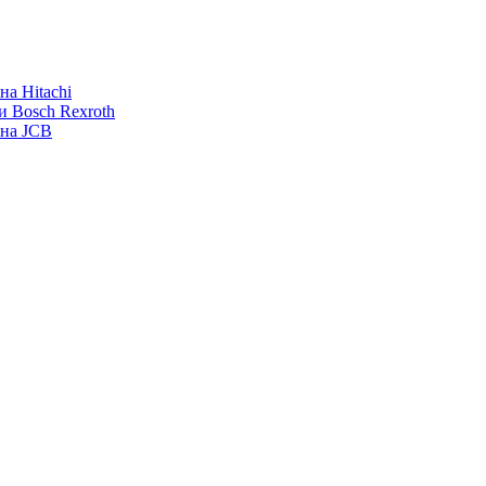
а Hitachi
и Bosch Rexroth
ана JCB