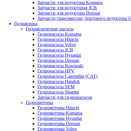
Запчасти для редуктора Komatsu
Запчасти для редукторов JCB
Запчасти для редуктора Doosan
Запчасти трансмиссии, бортового редуктора S
Гидравлика
Гидравлические насосы
Гидронасосы Komatsu
Гидронасосы Hitachi
Гидронасосы Volvo
Гидронасосы JCB
Гидронасосы Hyundai
Гидронасосы Doosan
Гидронасосы Kawasaki
Гидронасосы HPV
Гидронасосы Caterpillar (CAT)
Гидронасосы Handok
Гидронасосы SEM
Гидронасосы Shantui
Запчасти для гидронасосов
Гидромоторы
Гидромоторы Hitachi
Гидромоторы Komatsu
Гидромоторы Hyundai
Гидромоторы Doosan
Гидромоторы Volvo