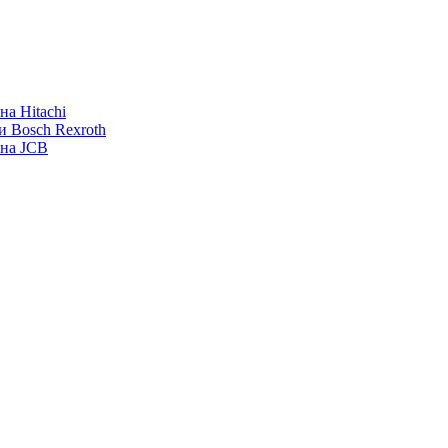
а Hitachi
и Bosch Rexroth
ана JCB