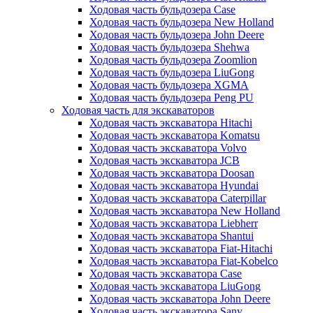
Ходовая часть бульдозера Case
Ходовая часть бульдозера New Holland
Ходовая часть бульдозера John Deere
Ходовая часть бульдозера Shehwa
Ходовая часть бульдозера Zoomlion
Ходовая часть бульдозера LiuGong
Ходовая часть бульдозера XGMA
Ходовая часть бульдозера Peng PU
Ходовая часть для экскаваторов
Ходовая часть экскаватора Hitachi
Ходовая часть экскаватора Komatsu
Ходовая часть экскаватора Volvo
Ходовая часть экскаватора JCB
Ходовая часть экскаватора Doosan
Ходовая часть экскаватора Hyundai
Ходовая часть экскаватора Caterpillar
Ходовая часть экскаватора New Holland
Ходовая часть экскаватора Liebherr
Ходовая часть экскаватора Shantui
Ходовая часть экскаватора Fiat-Hitachi
Ходовая часть экскаватора Fiat-Kobelco
Ходовая часть экскаватора Case
Ходовая часть экскаватора LiuGong
Ходовая часть экскаватора John Deere
Ходовая часть экскаватора Sany