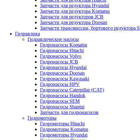
Запчасти для редуктора Hyundai
Запчасти для редуктора Komatsu
Запчасти для редукторов JCB
Запчасти для редуктора Doosan
Запчасти трансмиссии, бортового редуктора S
Гидравлика
Гидравлические насосы
Гидронасосы Komatsu
Гидронасосы Hitachi
Гидронасосы Volvo
Гидронасосы JCB
Гидронасосы Hyundai
Гидронасосы Doosan
Гидронасосы Kawasaki
Гидронасосы HPV
Гидронасосы Caterpillar (CAT)
Гидронасосы Handok
Гидронасосы SEM
Гидронасосы Shantui
Запчасти для гидронасосов
Гидромоторы
Гидромоторы Hitachi
Гидромоторы Komatsu
Гидромоторы Hyundai