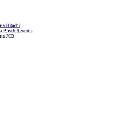
а Hitachi
и Bosch Rexroth
ана JCB