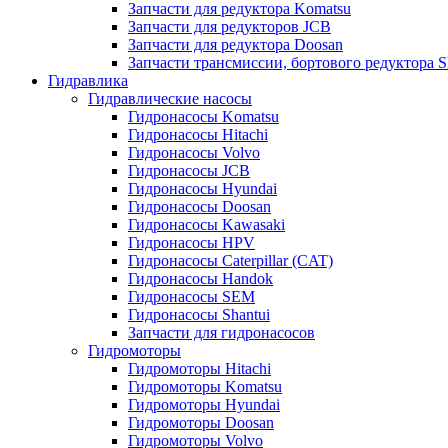
Запчасти для редуктора Komatsu
Запчасти для редукторов JCB
Запчасти для редуктора Doosan
Запчасти трансмиссии, бортового редуктора S
Гидравлика
Гидравлические насосы
Гидронасосы Komatsu
Гидронасосы Hitachi
Гидронасосы Volvo
Гидронасосы JCB
Гидронасосы Hyundai
Гидронасосы Doosan
Гидронасосы Kawasaki
Гидронасосы HPV
Гидронасосы Caterpillar (CAT)
Гидронасосы Handok
Гидронасосы SEM
Гидронасосы Shantui
Запчасти для гидронасосов
Гидромоторы
Гидромоторы Hitachi
Гидромоторы Komatsu
Гидромоторы Hyundai
Гидромоторы Doosan
Гидромоторы Volvo