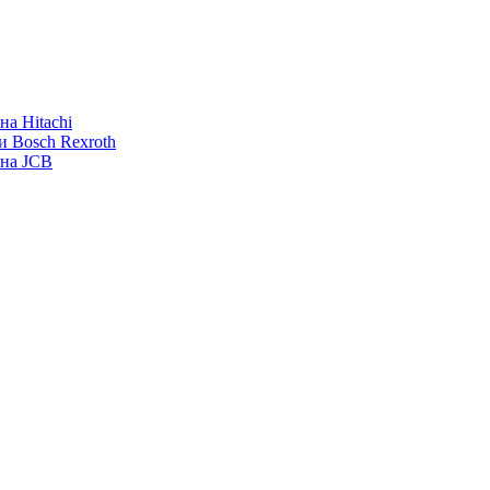
а Hitachi
и Bosch Rexroth
ана JCB