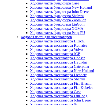
Ходовая часть бульдозера Case
Ходовая часть бульдозера New Holland
Ходовая часть бульдозера John Deere
Ходовая часть бульдозера Shehwa
Ходовая часть бульдозера Zoomlion
Ходовая часть бульдозера LiuGong
Ходовая часть бульдозера XGMA
Ходовая часть бульдозера Peng PU
Ходовая часть для экскаваторов
Ходовая часть экскаватора Hitachi
Ходовая часть экскаватора Komatsu
Ходовая часть экскаватора Volvo
Ходовая часть экскаватора JCB
Ходовая часть экскаватора Doosan
Ходовая часть экскаватора Hyundai
Ходовая часть экскаватора Caterpillar
Ходовая часть экскаватора New Holland
Ходовая часть экскаватора Liebherr
Ходовая часть экскаватора Shantui
Ходовая часть экскаватора Fiat-Hitachi
Ходовая часть экскаватора Fiat-Kobelco
Ходовая часть экскаватора Case
Ходовая часть экскаватора LiuGong
Ходовая часть экскаватора John Deere
Ходовая часть экскаватора Sany