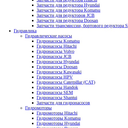
Запчасти для редуктора Hyundai
Запчасти для редуктора Komatsu
Запчасти для редукторов JCB
Запчасти для редуктора Doosan
Запчасти трансмиссии, бортового редуктора S
Гидравлика
Гидравлические насосы
Гидронасосы Komatsu
Гидронасосы Hitachi
Гидронасосы Volvo
Гидронасосы JCB
Гидронасосы Hyundai
Гидронасосы Doosan
Гидронасосы Kawasaki
Гидронасосы HPV
Гидронасосы Caterpillar (CAT)
Гидронасосы Handok
Гидронасосы SEM
Гидронасосы Shantui
Запчасти для гидронасосов
Гидромоторы
Гидромоторы Hitachi
Гидромоторы Komatsu
Гидромоторы Hyundai