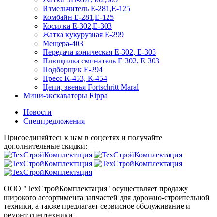
Измельчитель Е-281,Е-125
Комбайн Е-281,Е-125
Косилка Е-302,Е-303
Жатка кукурузная Е-299
Мещера-403
Передача коническая Е-302, Е-303
Плющилка сминатель Е-302, Е-303
Подборщик Е-294
Пресс К-453, К-454
Цепи, звенья Fortschritt Maral
Мини-экскаваторы Rippa
Новости
Спецпредложения
Присоединяйтесь к нам в соцсетях и получайте
дополнительные скидки:
ООО "ТехСтройКомплектация" осуществляет продажу
широкого ассортимента запчастей для дорожно-строительной
техники, а также предлагает сервисное обслуживание и
ремонт спецтехники.