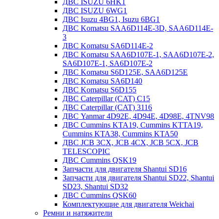
ДВС ISUZU 6HK1
ДВС ISUZU 6WG1
ДВС Isuzu 4BG1, Isuzu 6BG1
ДВС Komatsu SAA6D114E-3D, SAA6D114E-
3
ДВС Komatsu SA6D114E-2
ДВС Komatsu SAA6D107E-1, SAA6D107E-2,
SA6D107E-1, SA6D107E-2
ДВС Komatsu S6D125E, SAA6D125E
ДВС Komatsu SA6D140
ДВС Komatsu S6D155
ДВС Caterpillar (CAT) C15
ДВС Caterpillar (CAT) 3116
ДВС Yanmar 4D92E, 4D94E, 4D98E, 4TNV98
ДВС Cummins KTA19, Cummins KTTA19,
Cummins KTA38, Cummins KTA50
ДВС JCB 3CX, JCB 4CX, JCB 5CX, JCB
TELESCOPIC
ДВС Cummins QSK19
Запчасти для двигателя Shantui SD16
Запчасти для двигателя Shantui SD22, Shantui
SD23, Shantui SD32
ДВС Cummins QSK60
Комплектующие для двигателя Weichai
Ремни и натяжители