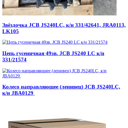
Звёздочка JCB JS240LC, к/н 331/42641, JRA0113,
LK105
Цепь гусеничная 49зв. JCB JS240 LC к/н
331/21574
Колесо направляющее (ленивец) JCB JS240LC,
к/н JBA0129