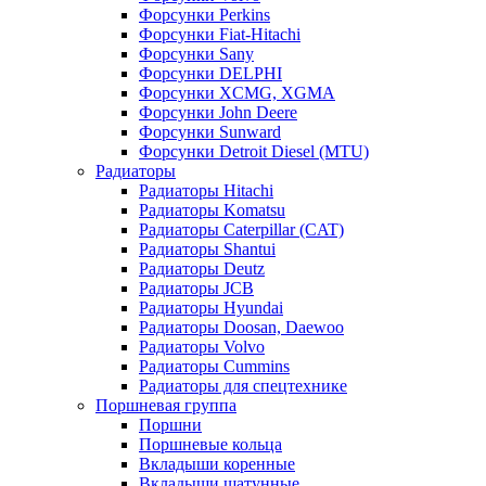
Форсунки Perkins
Форсунки Fiat-Hitachi
Форсунки Sany
Форсунки DELPHI
Форсунки XCMG, XGMA
Форсунки John Deere
Форсунки Sunward
Форсунки Detroit Diesel (MTU)
Радиаторы
Радиаторы Hitachi
Радиаторы Komatsu
Радиаторы Caterpillar (CAT)
Радиаторы Shantui
Радиаторы Deutz
Радиаторы JCB
Радиаторы Hyundai
Радиаторы Doosan, Daewoo
Радиаторы Volvo
Радиаторы Cummins
Радиаторы для спецтехнике
Поршневая группа
Поршни
Поршневые кольца
Вкладыши коренные
Вкладыши шатунные