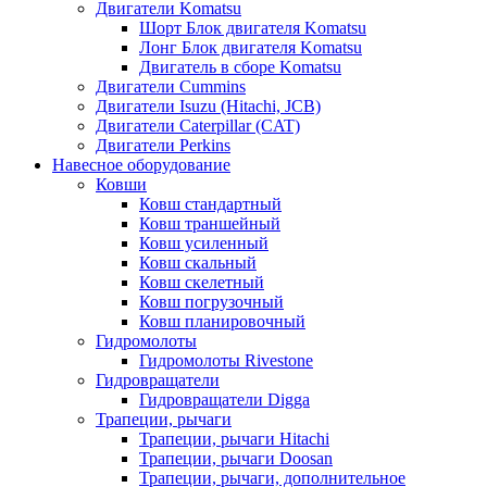
Двигатели Komatsu
Шорт Блок двигателя Komatsu
Лонг Блок двигателя Komatsu
Двигатель в сборе Komatsu
Двигатели Cummins
Двигатели Isuzu (Hitachi, JCB)
Двигатели Caterpillar (CAT)
Двигатели Perkins
Навесное оборудование
Ковши
Ковш стандартный
Ковш траншейный
Ковш усиленный
Ковш скальный
Ковш скелетный
Ковш погрузочный
Ковш планировочный
Гидромолоты
Гидромолоты Rivestone
Гидровращатели
Гидровращатели Digga
Трапеции, рычаги
Трапеции, рычаги Hitachi
Трапеции, рычаги Doosan
Трапеции, рычаги, дополнительное