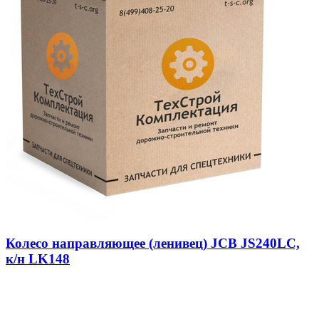
Колесо направляющее (ленивец) JCB JS240LC,
к/н LK148