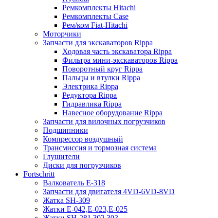
Ремкомплекты Hitachi
Ремкомплекты Case
Рем/ком Fiat-Hitachi
Моторчики
Запчасти для экскаваторов Rippa
Ходовая часть экскаватора Rippa
Фильтра мини-экскаваторов Rippa
Поворотный круг Rippa
Пальцы и втулки Rippa
Электрика Rippa
Редуктора Rippa
Гидравлика Rippa
Навесное оборудование Rippa
Запчасти для вилочных погрузчиков
Подшипники
Компрессор воздушный
Трансмиссия и тормозная система
Глушители
Диски для погрузчиков
Fortschritt
Валкователь Е-318
Запчасти для двигателя 4VD-6VD-8VD
Жатка SH-309
Жатки Е-042,Е-023,Е-025
Жатки SH-281,302,303