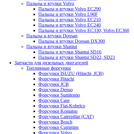
Пальцы и втулки Volvo
Пальцы и втулки Volvo EC290
Пальцы и втулки Volvo L90F
Пальцы и втулки Volvo EC210
Пальцы и втулки Volvo EC240
Пальцы и втулки Volvo EC330, Volvo EC360
Пальцы и втулки Doosan
Пальцы и втулки Doosan DX300
Пальцы и втулки Shantui
Пальцы и втулки Shantui SD16
Пальцы и втулки Shantui SD22, SD23
Запчасти для дизельных двигателей
Топливные форсунки
Форсунки ISUZU (Hitachi, JCB)
Форсунки Hitachi
Форсунки JCB
Форсунки Denso
Форсунки Sumitomo
Форсунки Case
Форсунки Fiat-Kobelco
Форсунки Komatsu
Форсунки Caterpillar (CAT)
Форсунки Bosch
Форсунки Cummins
Форсунки Volvo