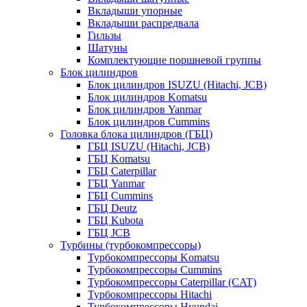
Вкладыши упорные
Вкладыши распредвала
Гильзы
Шатуны
Комплектующие поршневой группы
Блок цилиндров
Блок цилиндров ISUZU (Hitachi, JCB)
Блок цилиндров Komatsu
Блок цилиндров Yanmar
Блок цилиндров Cummins
Головка блока цилиндров (ГБЦ)
ГБЦ ISUZU (Hitachi, JCB)
ГБЦ Komatsu
ГБЦ Caterpillar
ГБЦ Yanmar
ГБЦ Cummins
ГБЦ Deutz
ГБЦ Kubota
ГБЦ JCB
Турбины (турбокомпрессоры)
Турбокомпрессоры Komatsu
Турбокомпрессоры Cummins
Турбокомпрессоры Caterpillar (CAT)
Турбокомпрессоры Hitachi
Турбокомпрессоры Hyundai