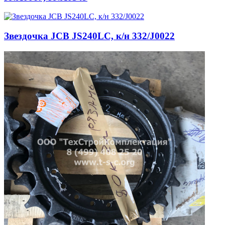
Звездочка JCB JS240LC, к/н 332/J0022